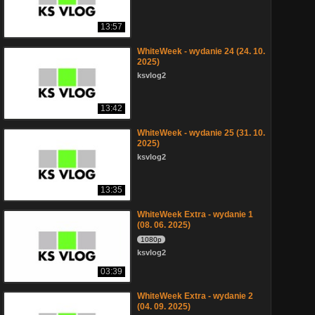
13:57
WhiteWeek - wydanie 24 (24. 10.
2025)
ksvlog2
13:42
WhiteWeek - wydanie 25 (31. 10.
2025)
ksvlog2
13:35
WhiteWeek Extra - wydanie 1
(08. 06. 2025)
1080p
ksvlog2
03:39
WhiteWeek Extra - wydanie 2
(04. 09. 2025)