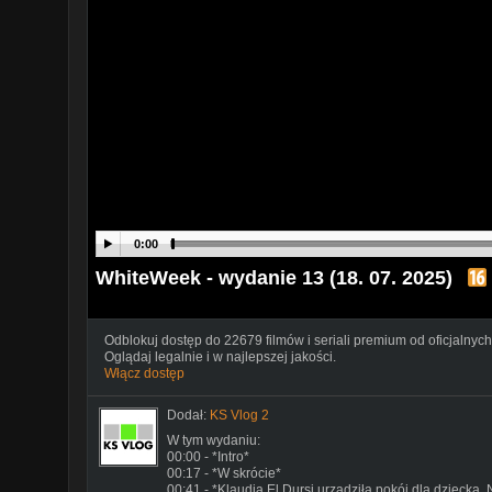
0:00
WhiteWeek - wydanie 13 (18. 07. 2025)
Odblokuj dostęp do 22679 filmów i seriali premium od oficjalnych
Oglądaj legalnie i w najlepszej jakości.
Włącz dostęp
Dodał:
KS Vlog 2
W tym wydaniu:
00:00 - *Intro*
00:17 - *W skrócie*
00:41 - *Klaudia El Dursi urządziła pokój dla dziecka. 