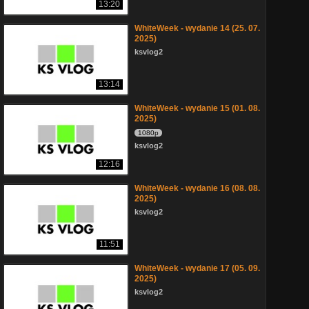
13:20
WhiteWeek - wydanie 14 (25. 07.
2025)
ksvlog2
13:14
WhiteWeek - wydanie 15 (01. 08.
2025)
1080p
ksvlog2
12:16
WhiteWeek - wydanie 16 (08. 08.
2025)
ksvlog2
11:51
WhiteWeek - wydanie 17 (05. 09.
2025)
ksvlog2