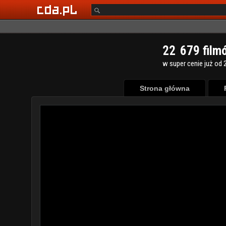
2
2
6
7
9
film
w super cenie już od 2
Strona główna