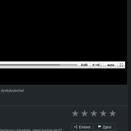
0:00
auto
 dystrybutorów!
Embed
Zgłoś
Niechcący zdradziła, jakiej będzie płci?*