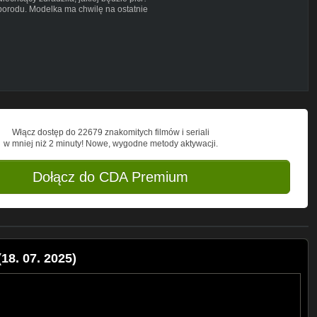
 porodu. Modelka ma chwilę na ostatnie
jego pokój. Chociaż zdecydowała się na
się, jakiej płci będzie dziecko.
e syna. Tak dziś o niej mówi*
 się na temat trudnego czasu po śmierci
pieniądze ze zbiórki na dziecko
go-Wiśniewskiego z żoną. To uchwyciły
órą wspólnie wsiadł na pokład samolotu.
e dni poza domem. Wiadomo, u czyjego
Włącz dostęp do 22679 znakomitych filmów i seriali
w mniej niż 2 minuty! Nowe, wygodne metody aktywacji.
hała z córką. Uczestniczka show TVP
ła udział w innym popularnym show stacji.
ę nie spodziewała. Zareagowała*
Dołącz do CDA Premium
amie. Tym razem pokazała się w różnych
? Na niektóre komentarze aż zareagowała.
ołeczności, ciekawe najlepsze gorące ze
ści na portalu
https://plotek.pl
i śledź nas
18. 07. 2025)
nXDzLsgLAXQE-ZsIFSg