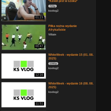
*Kewin jest w szoku*
720p
ksvlog2
01:23
Piłka nożna wydanie
Afrykańskie
Villain
00:47
WhiteWeek - wydanie 15 (01. 08.
2025)
1080p
ksvlog2
12:16
WhiteWeek - wydanie 16 (08. 08.
2025)
ksvlog2
11:51