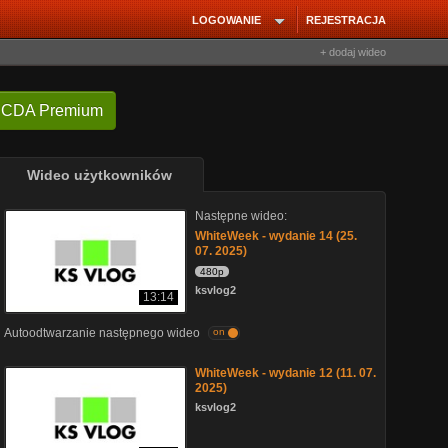
LOGOWANIE
REJESTRACJA
+ dodaj wideo
 CDA Premium
Wideo użytkowników
Następne wideo:
WhiteWeek - wydanie 14 (25.
07. 2025)
480p
ksvlog2
13:14
Autoodtwarzanie następnego wideo
on
WhiteWeek - wydanie 12 (11. 07.
2025)
ksvlog2