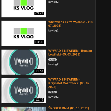
ksvlog2
03:29
WhiteWeek Extra wydanie 2 (18.
07. 2025)
ksvlog2
03:20
WYWIAD Z KEWINEM - Bogdan
Lewiński (05. 03. 2023)
720p
ksvlog2
14:53
WYWIAD Z KEWINEM -
Krzysztof Makowiecki (05. 02.
2023)
720p
ksvlog2
12:45
ŚRODEK DNIA (03. 10. 2021)