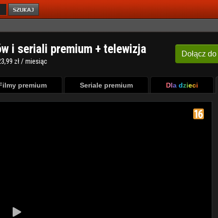
ów i seriali premium + telewizja
Dołącz
do
3,99 zł / miesiąc
Filmy premium
Seriale premium
Dla dzieci