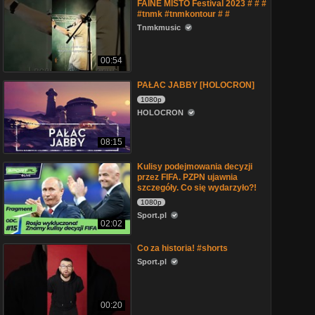
FAINE MISTO Festival 2023 # # #
#tnmk #tnmkontour # #
Tnmkmusic
00:54
PAŁAC JABBY [HOLOCRON]
1080p
HOLOCRON
08:15
Kulisy podejmowania decyzji
przez FIFA. PZPN ujawnia
szczegóły. Co się wydarzyło?!
1080p
Sport.pl
02:02
Co za historia! #shorts
Sport.pl
00:20