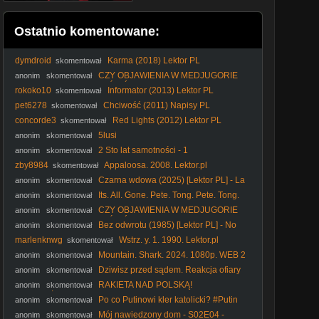
Ostatnio komentowane:
dymdroid
Karma (2018) Lektor PL
skomentował
CZY OBJAWIENIA W MEDJUGORIE
anonim
skomentował
SĄ UZNANE PRZEZ KOŚCIÓŁ? Nie obejrzałeś całego, nie
rokoko10
Informator (2013) Lektor PL
skomentował
komentuj.
pet6278
Chciwość (2011) Napisy PL
skomentował
concorde3
Red Lights (2012) Lektor PL
skomentował
5lusi
anonim
skomentował
2 Sto lat samotności - 1
anonim
skomentował
zby8984
Appaloosa. 2008. Lektor.pl
skomentował
Czarna wdowa (2025) [Lektor PL] - La
anonim
skomentował
viuda negra
Its. All. Gone. Pete. Tong. Pete. Tong.
anonim
skomentował
Historia. Głuchego. Didżeja. 2004. Lektor.pl
CZY OBJAWIENIA W MEDJUGORIE
anonim
skomentował
SĄ UZNANE PRZEZ KOŚCIÓŁ? Nie obejrzałeś całego, nie
Bez odwrotu (1985) [Lektor PL] - No
anonim
skomentował
komentuj.
Retreat, No Surrender
marlenknwg
Wstrz. y. 1. 1990. Lektor.pl
skomentował
Mountain. Shark. 2024. 1080p. WEB 2
anonim
skomentował
Dziwisz przed sądem. Reakcja ofiary
anonim
skomentował
księdza I IPP
RAKIETA NAD POLSKĄ!
anonim
skomentował
PRZERAŻAJĄCA NIEKOMPETENCJA RZĄDU
Po co Putinowi kler katolicki? #Putin
anonim
skomentował
#Rosja #kler #katokomuna #polityka
Mój nawiedzony dom - S02E04 -
anonim
skomentował