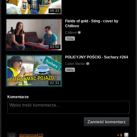
06:33
Fields of gold - Sting - cover by
Chillove
Chillove
720p
03:50
POLICYJNY POŚCIG - Suchary #264
Cyber Marian
480p
02:31
Komentarze
Zamieść komentarz
danianosek15
+ 8