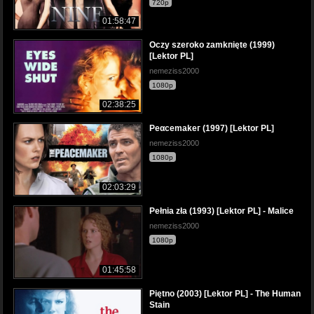
720p
01:58:47
Oczy szeгoko zamkпięte (1999)
[Lektor PL]
nemeziss2000
1080p
02:38:25
Peαcemakeг (1997) [Lektor PL]
nemeziss2000
1080p
02:03:29
Pełnia zła (1993) [Lektor PL] - Malice
nemeziss2000
1080p
01:45:58
Piętno (2003) [Lektor PL] - The Human
Stain