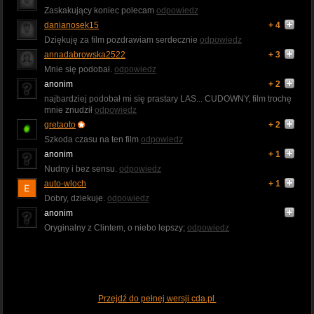
Zaskakujący koniec polecam
odpowiedz
danianosek15
+ 4
Dziękuję za film pozdrawiam serdecznie
odpowiedz
annadabrowska2522
+ 3
Mnie się podobał.
odpowiedz
anonim
+ 2
najbardziej podobał mi się prastary LAS... CUDOWNY, film trochę
mnie znudził
odpowiedz
gretaoto
+ 2
Szkoda czasu na ten film
odpowiedz
anonim
+ 1
Nudny i bez sensu.
odpowiedz
auto-wloch
+ 1
Dobry, dziekuje.
odpowiedz
anonim
Oryginalny z Clintem, o niebo lepszy;
odpowiedz
Przejdź do pełnej wersji cda.pl