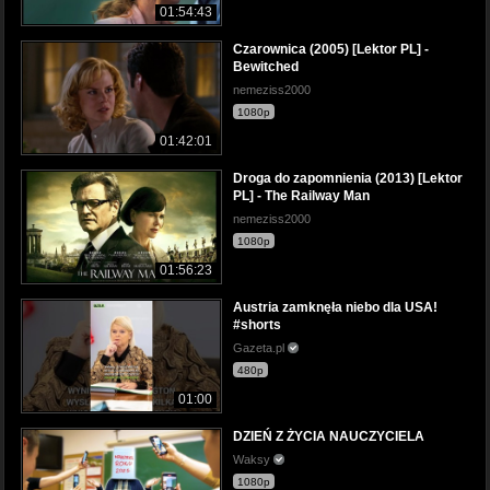
01:54:43
Czarownica (2005) [Lektor PL] -
Bewitched
nemeziss2000
1080p
01:42:01
Droga do zapomnienia (2013) [Lektor
PL] - The Railway Man
nemeziss2000
1080p
01:56:23
Austria zamknęła niebo dla USA!
#shorts
Gazeta.pl
480p
01:00
DZIEŃ Z ŻYCIA NAUCZYCIELA
Waksy
1080p