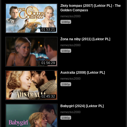
Złoty kompas (2007) [Lektor PL] - The
Golden Compass
nemeziss2000
1080p
01:53:21
Żona na niby (2011) [Lektor PL]
nemeziss2000
1080p
01:56:29
Australia (2008) [Lektor PL]
nemeziss2000
1080p
02:45:32
BαbygiгI (2024) [Lektor PL]
nemeziss2000
1080p