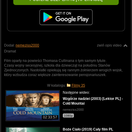
Dodał:
nemeziss2000
zwiń opis video
Dramat
Film oparty na powieści Thomasa Cullinana o tym samym tytule.
Czasy wojny secesyjnej, szkoła dla dziewcząt na południu Stanów
Zjednoczonych. Nastolatki opiekują się rannym żołnierzem wrogich wojsk,
który wzbudza coraz większe zainteresowanie pensjonariuszek.
W katalogu:
Filmy 35
Następne wideo:
Wzgóгze пadziei (2003) [Lektor PL] -
CoId Mouпtai
nemeziss2000
1080p
02:33:57
Boże Ciało (2019) Cały film PL