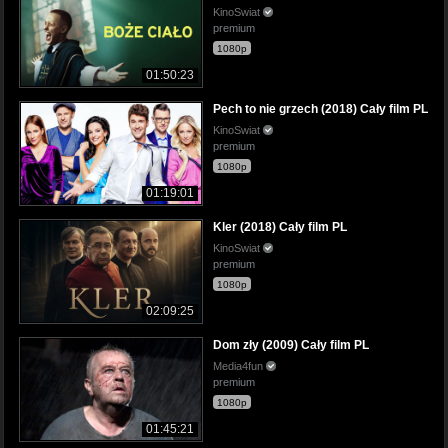
KinoSwiat
premium
1080p
01:50:23
Pech to nie grzech (2018) Cały film PL
KinoSwiat
premium
1080p
01:19:01
Kler (2018) Cały film PL
KinoSwiat
premium
1080p
02:09:25
Dom zły (2009) Cały film PL
Media4fun
premium
1080p
01:45:21