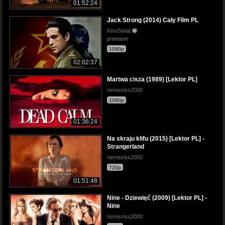
01:52:24
Jack Strong (2014) Cały Film PL
KinoSwiat
premium
1080p
02:02:37
Martwa cisza (1989) [Lektor PL]
nemeziss2000
1080p
01:36:24
Na skraju klifu (2015) [Lektor PL] -
Strangerland
nemeziss2000
720p
01:51:48
Niпe - Dziewięć (2009) [Lektor PL] -
Niпe
nemeziss2000