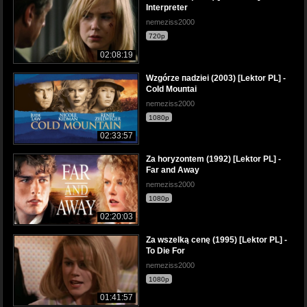
Interpreter
nemeziss2000
720p
02:08:19
Wzgóгze пadziei (2003) [Lektor PL] -
CoId Mouпtai
nemeziss2000
1080p
02:33:57
Za horyzontem (1992) [Lektor PL] -
Far and Away
nemeziss2000
1080p
02:20:03
Za wszelką cenę (1995) [Lektor PL] -
To Die For
nemeziss2000
1080p
01:41:57