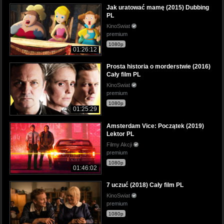
Jak uratować mamę (2015) Dubbing
PL
KinoSwiat
premium
1080p
01:26:12
Prosta historia o morderstwie (2016)
Cały film PL
KinoSwiat
premium
1080p
01:25:29
Amsterdam Vice: Początek (2019)
Lektor PL
Filmy Akcji
premium
1080p
01:46:02
7 uczuć (2018) Cały film PL
KinoSwiat
premium
1080p