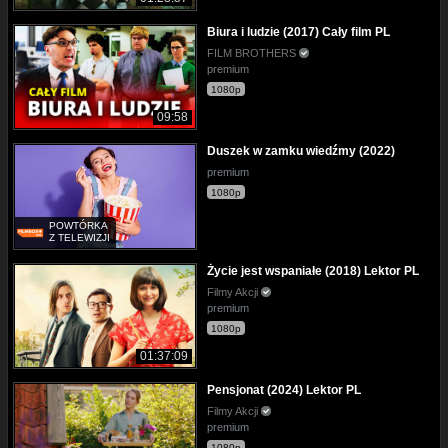
Biura i ludzie (2017) Cały film PL
FILM BROTHERS
premium
1080p
09:58
Duszek w zamku wiedźmy (2022)
premium
1080p
POWTÓRKA
Z TELEWIZJI
Życie jest wspaniałe (2018) Lektor PL
Filmy Akcji
premium
1080p
01:37:09
Pensjonat (2024) Lektor PL
Filmy Akcji
premium
1080p