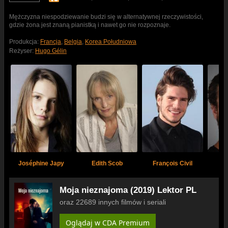
Mężczyzna niespodziewanie budzi się w alternatywnej rzeczywistości,
gdzie żona jest znaną pianistką i nawet go nie rozpoznaje.
Produkcja:
Francja
,
Belgia
,
Korea Południowa
Reżyser:
Hugo Gélin
A
Joséphine Japy
Edith Scob
François Civil
Cr
Moja nieznajoma (2019) Lektor PL
oraz 22689 innych filmów i seriali
Oglądaj w CDA Premium