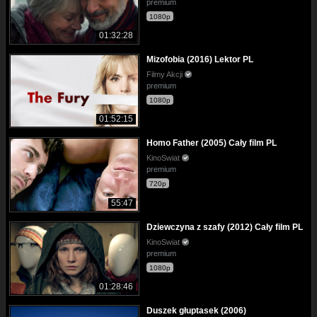
premium
1080p
01:32:28
Mizofobia (2016) Lektor PL
Filmy Akcji
premium
1080p
01:52:15
Homo Father (2005) Cały film PL
KinoSwiat
premium
720p
55:47
Dziewczyna z szafy (2012) Cały film PL
KinoSwiat
premium
1080p
01:28:46
Duszek głuptasek (2006)