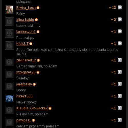
polecam!
Elwira_Lech
+ 13
Fajny
alina-bajdo
+ 2
Ładny, taki inny
farmerszon1
+ 1
Pouczający
KibicUT
+ 1
Super film pokazuje co można stracić, gdy się nie docenia tego co
się ma.
zielinskad12
+ 1
Bardzo fajny film, polecam
mzegarek76
+ 1
Świetny!
jarekszklo
+ 1
Dobry
nicek1000
+ 1
Nawet spoko
Klaudia_Glowacka2
+ 1
Piekny film, polecam
pawlos11
+ 1
całkiem przyjemny polecam