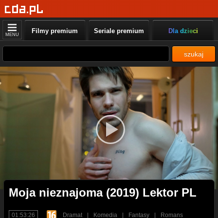
Filmy premium
Seriale premium
Dla dzieci
MENU
szukaj
Moja nieznajoma (2019) Lektor PL
01:53:26
Dramat
|
Komedia
|
Fantasy
|
Romans