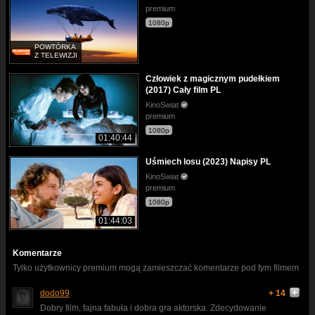
premium
1080p
POWTÓRKA
Z TELEWIZJI
Człowiek z magicznym pudełkiem
(2017) Cały film PL
KinoSwiat
premium
1080p
01:40:44
Uśmiech losu (2023) Napisy PL
KinoSwiat
premium
1080p
01:44:03
Komentarze
Tylko użytkownicy premium mogą zamieszczać komentarze pod tym filmem
dodo99
+ 14
Dobry film, fajna fabuła i dobra gra aktorska. Zdecydowanie