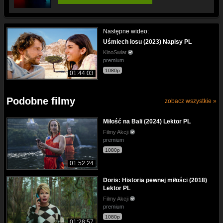
Następne wideo:
Uśmiech losu (2023) Napisy PL
KinoSwiat
premium
1080p
01:44:03
Podobne filmy
zobacz wszystkie »
Miłość na Bali (2024) Lektor PL
Filmy Akcji
premium
1080p
01:52:24
Doris: Historia pewnej miłości (2018)
Lektor PL
Filmy Akcji
premium
1080p
01:28:57