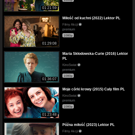
01:21:59
Miłość od kuchni (2022) Lektor PL
Filmy Akcji
premium
1080p
01:29:08
Maria Skłodowska-Curie (2016) Lektor
PL
KinoSwiat
premium
1080p
01:36:07
Moje córki krowy (2015) Cały film PL
KinoSwiat
premium
1080p
01:23:48
Późna miłość (2023) Lektor PL
Filmy Akcji