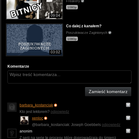
Freakery
1080p
09:04
Co dalej z kanałem?
Poszukiwacze Zaginionych
1080p
03:02
Komentarze
Zamieść komentarz
barbara_kostanciak
Kto jest lektorem?
odpowiedz
xenloc
@barbara_kostanciak: Joseph Goebbels
odpowiedz
anonim
Z serii na serię te procesy, które doprowadzają do śmierci