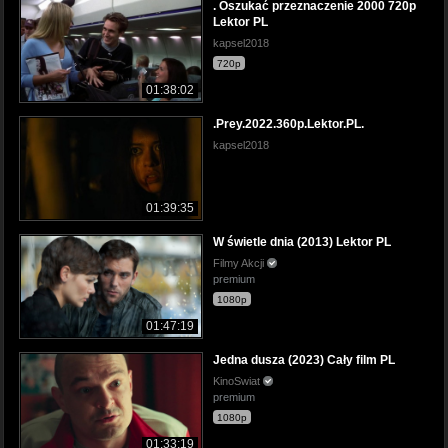
. Oszukać przeznaczenie 2000 720p
Lektor PL
kapsel2018
720p
01:38:02
.Prey.2022.360p.Lektor.PL.
kapsel2018
01:39:35
W świetle dnia (2013) Lektor PL
Filmy Akcji
premium
1080p
01:47:19
Jedna dusza (2023) Cały film PL
KinoSwiat
premium
1080p
01:33:19