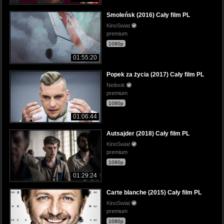
Smoleńsk (2016) Cały film PL
KinoSwiat
premium
1080p
01:55:20
Popek za życia (2017) Cały film PL
Netlook
premium
1080p
01:06:44
Autsajder (2018) Cały film PL
KinoSwiat
premium
1080p
01:29:24
Carte blanche (2015) Cały film PL
KinoSwiat
premium
1080p