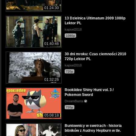
01:24:30
13 Dzielnica Ultimatum 2009 1080p
Lektor PL
kapsel2018
1080p
01:40:46
30 dni mroku: Czas ciemności 2010
720p Lektor PL
kapsel2018
720p
01:32:26
Rookiidee Shiny Hunt vol. 3 /
Pokemon Sword
DreamBasta
720p
05:08:18
Buntownicy w swetrach - historia
bitników z Audrey Hepburn w tle.