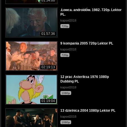
01:54:00
.Łowca. androidów. 1982. 720p. Lektor
PL.
kapsel2018
720p
01:57:36
9 kompania 2005 720p Lektor PL
kapsel2018
720p
02:19:13
12 prac Asteriksa 1976 1080p
Dubbing PL
kapsel2018
1080p
01:19:04
13 dzielnica 2004 1080p Lektor PL
kapsel2018
1080p