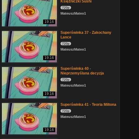
Księżniczki Sushi
720p
MateuszMateo1
19:16
Superświnka 37 - Zakochany
Lance
720p
MateuszMateo1
19:16
Superświnka 40 -
Nieprzemyślana decyzja
720p
MateuszMateo1
19:16
Superświnka 41 - Teoria Miltona
720p
MateuszMateo1
19:16