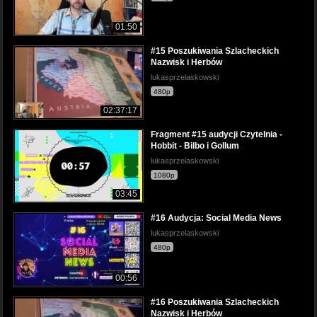
01:50
#15 Poszukiwania Szlacheckich
Nazwisk i Herbów
lukasprzelaskowski
480p
02:37:17
Fragment #15 audycji Czytelnia -
Hobbit - Bilbo i Gollum
lukasprzelaskowski
1080p
03:45
#16 Audycja: Social Media News
lukasprzelaskowski
480p
00:56
#16 Poszukiwania Szlacheckich
Nazwisk i Herbów