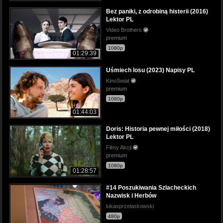
Bez paniki, z odrobiną histerii (2016)
Lektor PL
Video Brothers
premium
1080p
01:29:39
Uśmiech losu (2023) Napisy PL
KinoSwiat
premium
1080p
01:44:03
Doris: Historia pewnej miłości (2018)
Lektor PL
Filmy Akcji
premium
1080p
01:28:57
#14 Poszukiwania Szlacheckich
Nazwisk i Herbów
lukasprzelaskowski
480p