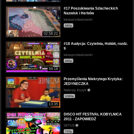
#17 Poszukiwania Szlacheckich
Nazwisk i Herbów
lukasprzelaskowski
480p
02:58:21
#18 Audycja: Czytelnia, Hobbit, rozdz.
9
lukasprzelaskowski
480p
59:18
Przemyślenia Niekrytego Krytyka:
JEDYNECZKA
Niekryty Krytyk
1080p
13:35
DISCO HIT FESTIVAL KOBYLNICA
2011 - ZAPOWIEDŹ
SETUS
720p