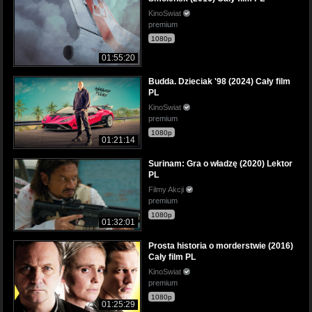
KinoSwiat
premium
1080p
01:55:20
Budda. Dzieciak '98 (2024) Cały film
PL
KinoSwiat
premium
1080p
01:21:14
Surinam: Gra o władzę (2020) Lektor
PL
Filmy Akcji
premium
1080p
01:32:01
Prosta historia o morderstwie (2016)
Cały film PL
KinoSwiat
premium
1080p
01:25:29