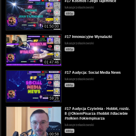
#17 Kosmos i Jego Tajemnice
lukasprzelaskowski
480p
01:50:00
#17 Innowacyjne Wynalazki
lukasprzelaskowski
480p
01:47:46
#17 Audycja: Social Media News
lukasprzelaskowski
480p
59:26
#17 Audycja Czytelnia - Hobbit, rozdz.
8 @OkiemPisarza #hobbit #dlaciebie
#tolkien #okiempisarza
lukasprzelaskowski
480p
00:58