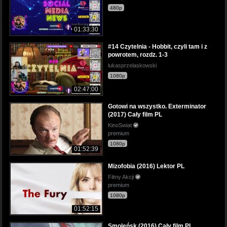
480p
01:33:30
#14 Czytelnia - Hobbit, czyli tam i z
powrotem, rozdz. 1-3
lukasprzelaskowski
1080p
02:47:00
Gotowi na wszystko. Exterminator
(2017) Cały film PL
KinoSwiat
premium
1080p
01:52:39
Mizofobia (2016) Lektor PL
Filmy Akcji
premium
1080p
01:52:15
Smoleńsk (2016) Cały film PL