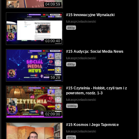
04:09:59
#15 Innowacyjne Wynalazki
lukasprzelaskowski
480p
03:00:40
#15 Audycja: Social Media News
lukasprzelaskowski
480p
59:28
#15 Czytelnia - Hobbit, czyli tam i z
powrotem, rozdz. 1-3
lukasprzelaskowski
1080p
02:09:00
#15 Kosmos i Jego Tajemnice
lukasprzelaskowski
480p