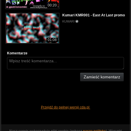
00:20
Kumari KMR001 - East At Last promo
KUMARI
01:08
Komentarze
Zamieść komentarz
Przejdź do pełnej wersji cda.pl
Nasz serwis wykorzystuje pliki cookie (zobacz
naszą politykę
). Warunki