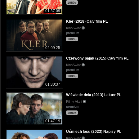
1080p
01:37:09
Kler (2018) Cały film PL
KinoSwiat
premium
1080p
02:09:25
Czerwony pająk (2015) Cały film PL
KinoSwiat
premium
1080p
01:30:37
W świetle dnia (2013) Lektor PL
Filmy Akcji
premium
1080p
01:47:19
Uśmiech losu (2023) Napisy PL
KinoSwiat