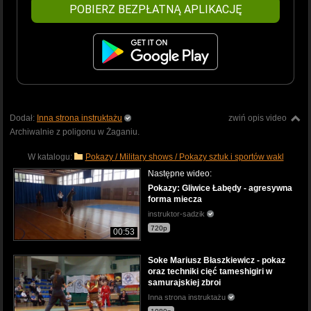
POBIERZ BEZPŁATNĄ APLIKACJĘ
Dodał:
Inna strona instruktażu
zwiń opis video
Archiwalnie z poligonu w Żaganiu.
W katalogu:
Pokazy / Military shows / Pokazy sztuk i sportów wakl
Następne wideo:
Pokazy: Gliwice Łabędy - agresywna
forma miecza
instruktor-sadzik
720p
00:53
Soke Mariusz Błaszkiewicz - pokaz
oraz techniki cięć tameshigiri w
samurajskiej zbroi
Inna strona instruktażu