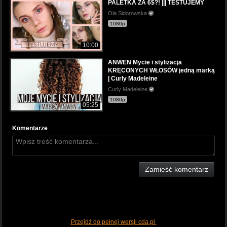
PALETKA ZA 6$?! ||| TESTUJEMY
Ola Sidorowska
1080p
10:00
ANWEN Mycie i stylizacja
KRĘCONYCH WŁOSÓW jedną marką
| Curly Madeleine
Curly Madeleine
1080p
05:25
Komentarze
Zamieść komentarz
Przejdź do pełnej wersji cda.pl