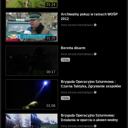
01:24
Archiwalny pokaz w ramach WOŚP
2012
Inna strona instruktażu
01:20
Beretta disarm
Inna strona instruktażu
720p
00:17
Brygada Operacyjno Szturmowa :
Czarna Taktyka, Zgrywanie zespołów
Inna strona instruktażu
720p
01:06
Brygada Operacyjno Szturmowa:
Działania w oparciu o akwen wodny
Inna strona instruktażu