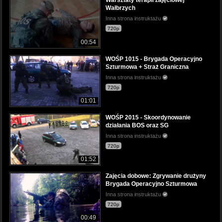
Warsztaty terapii zajęciowej
Wałbrzych
Inna strona instruktażu
720p
00:54
WOŚP 1015 - Brygada Operacyjno
Szturmowa + Straż Graniczna
Inna strona instruktażu
720p
01:01
WOŚP 2015 - Skoordynowanie
działania BOS oraz SG
Inna strona instruktażu
720p
01:52
Zajęcia dobowe: Zgrywanie drużyny
Brygada Operacyjno Szturmowa
Inna strona instruktażu
720p
00:49