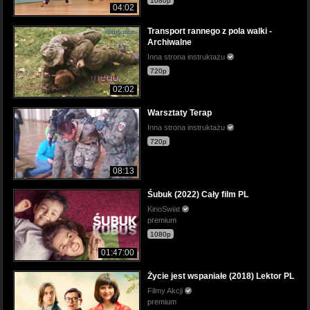
1080p
04:02
Transport rannego z pola walki -
Archiwalne
Inna strona instruktażu
720p
02:02
Warsztaty Terap
Inna strona instruktażu
720p
08:13
Śubuk (2022) Cały film PL
KinoSwiat
premium
1080p
01:47:00
Życie jest wspaniałe (2018) Lektor PL
Filmy Akcji
premium