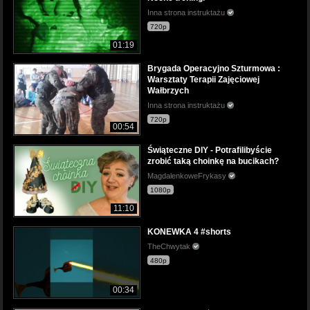
Inna strona instruktażu
720p
01:19
Brygada Operacyjno Szturmowa :
Warsztaty Terapii Zajęciowej
Wałbrzych
Inna strona instruktażu
720p
00:54
Świąteczne DIY - Potrafilibyście
zrobić taką choinkę na bucikach?
MagdalenkoweFrykasy
1080p
11:10
KONEWKA 4 #shorts
TheChwytak
480p
00:34