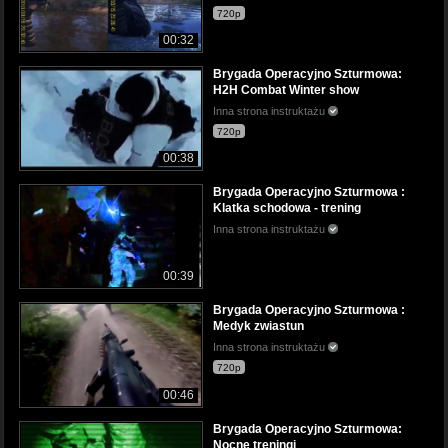
720p
00:32
Brygada Operacyjno Szturmowa:
H2H Combat Winter show
Inna strona instruktażu
720p
00:38
Brygada Operacyjno Szturmowa :
Klatka schodowa - trening
Inna strona instruktażu
00:39
Brygada Operacyjno Szturmowa :
Medyk zwiastun
Inna strona instruktażu
720p
00:46
Brygada Operacyjno Szturmowa:
Nocne treningi