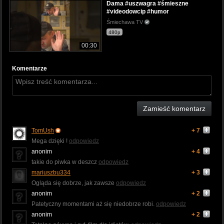
Dama #uszwagra #śmieszne
#videodowcip #humor
Śmiechawa TV
480p
00:30
Komentarze
Zamieść komentarz
TomUsh
+ 7
Mega dzięki !
odpowiedz
anonim
+ 4
takie do piwka w deszcz
odpowiedz
mariuszbu334
+ 3
Ogląda się dobrze, jak zawsze
odpowiedz
anonim
+ 2
Patetyczny momentami aż się niedobrze robi.
odpowiedz
anonim
+ 2