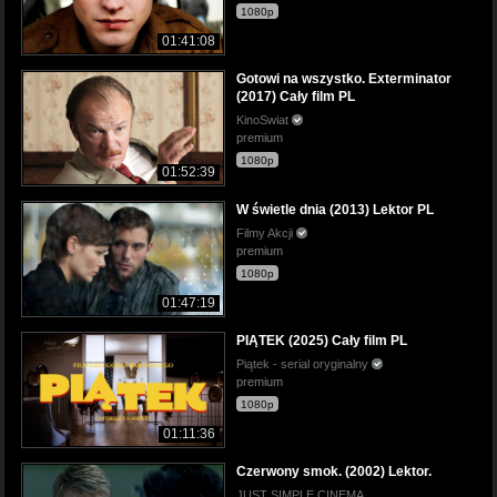
1080p
01:41:08
Gotowi na wszystko. Exterminator
(2017) Cały film PL
KinoSwiat
premium
1080p
01:52:39
W świetle dnia (2013) Lektor PL
Filmy Akcji
premium
1080p
01:47:19
PIĄTEK (2025) Cały film PL
Piątek - serial oryginalny
premium
1080p
01:11:36
Czerwony smok. (2002) Lektor.
JUST SIMPLE CINEMA.