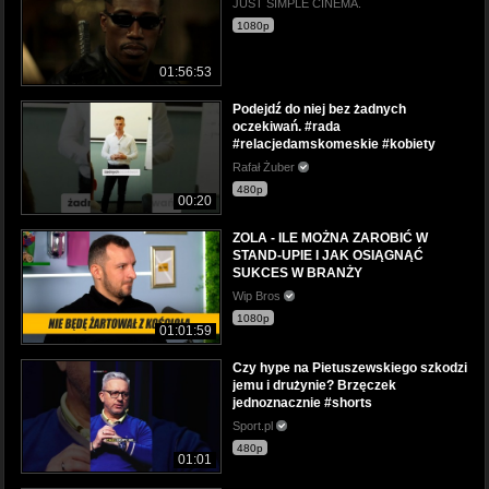
JUST SIMPLE CINEMA.
1080p
01:56:53
Podejdź do niej bez żadnych
oczekiwań. #rada
#relacjedamskomeskie #kobiety
Rafał Żuber
480p
00:20
ZOLA - ILE MOŻNA ZAROBIĆ W
STAND-UPIE I JAK OSIĄGNĄĆ
SUKCES W BRANŻY
Wip Bros
1080p
01:01:59
Czy hype na Pietuszewskiego szkodzi
jemu i drużynie? Brzęczek
jednoznacznie #shorts
Sport.pl
480p
01:01