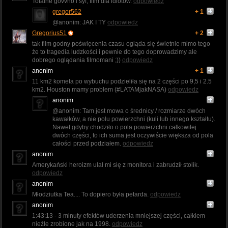
Totalne góvvno i syf, film dla idiotów.
odpowiedz
gregor562
+ 1
@anonim: JAK I TY
odpowiedz
Gregorius51
+ 2
tak film godny poświęcenia czasu ogląda się świetnie mimo tego
że to tragedia ludzkości i pewnie do tego doprowadzimy ale
dobrego oglądania filmomani ;))
odpowiedz
anonim
+ 1
11 km2 kometa po wybuchu podzieliła się na 2 części po 9,5 i 2.5
km2. Houston mamy problem (#LATAMjakNASA)
odpowiedz
anonim
@anonim: Tam jest mowa o średnicy / rozmiarze dwóch
kawałków, a nie polu powierzchni (kuli lub innego kształtu).
Nawet gdyby chodziło o pola powierzchni całkowitej
dwóch części, to ich suma jest oczywiście większa od pola
całości przed podziałem.
odpowiedz
anonim
Amerykański heroizm ulał mi się z monitora i zabrudził stolik.
odpowiedz
anonim
Młodziutka Tea.... To dopiero była petarda.
odpowiedz
anonim
1:43:13 - 3 minuty efektów uderzenia mniejszej części, całkiem
nieźle zrobione jak na 1998.
odpowiedz