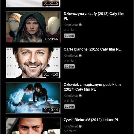
01:52:15
Dziewczyna z szafy (2012) Cały film
PL
KinoSwiat
premium
1080p
01:28:46
Carte blanche (2015) Cały film PL
KinoSwiat
premium
1080p
01:44:53
Człowiek z magicznym pudełkiem
(2017) Cały film PL
KinoSwiat
premium
1080p
01:40:44
Żywie Biełaruś! (2012) Lektor PL
KinoSwiat
premium