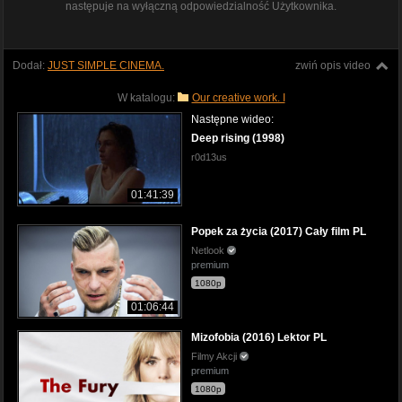
następuje na wyłączną odpowiedzialność Użytkownika.
Dodał:
JUST SIMPLE CINEMA.
zwiń opis video
W katalogu:
Our creative work. I
Następne wideo:
Deep rising (1998)
r0d13us
01:41:39
Popek za życia (2017) Cały film PL
Netlook
premium
1080p
01:06:44
Mizofobia (2016) Lektor PL
Filmy Akcji
premium
1080p