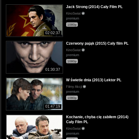
Jack Strong (2014) Cały Film PL
KinoSwiat
premium
1080p
02:02:37
Czerwony pająk (2015) Cały film PL
KinoSwiat
premium
1080p
01:30:37
W świetle dnia (2013) Lektor PL
Filmy Akcji
premium
1080p
01:47:19
Kochanie, chyba cię zabiłem (2014)
Cały Film PL
KinoSwiat
premium