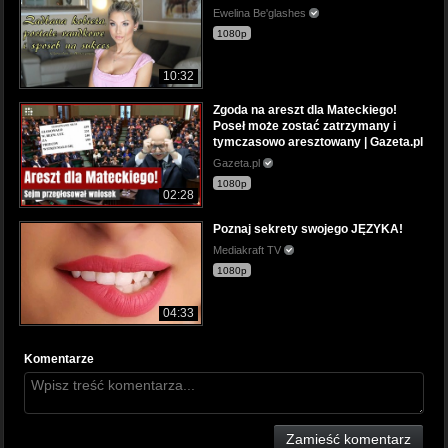
Ewelina Be'glashes
1080p
10:32
Zgoda na areszt dla Mateckiego!
Poseł może zostać zatrzymany i
tymczasowo aresztowany | Gazeta.pl
Gazeta.pl
1080p
02:28
Poznaj sekrety swojego JĘZYKA!
Mediakraft TV
1080p
04:33
Komentarze
Zamieść komentarz