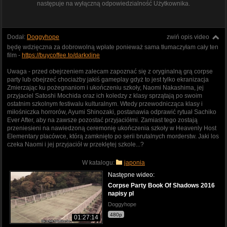
następuje na wyłączną odpowiedzialność Użytkownika.
Dodał:
Doggyhope
zwiń opis video
będę wdzięczna za dobrowolną wpłate ponieważ sama tłumaczyłam cały ten
film -
https://buycoffee.to/darkxline
Uwaga - przed obejrzeniem zalecam zapoznać się z oryginalną grą corpse
party lub obejrzeć chociażby jakiś gameplay gdyż to jest tylko ekranizacja
Zmierzając ku pożegnaniom i ukończeniu szkoły, Naomi Nakashima, jej
przyjaciel Satoshi Mochida oraz ich koledzy z klasy sprzątają po swoim
ostatnim szkolnym festiwalu kulturalnym. Wtedy przewodnicząca klasy i
miłośniczka horrorów, Ayumi Shinozaki, postanawia odprawić rytuał Sachiko
Ever After, aby na zawsze pozostać przyjaciółmi. Zamiast tego zostają
przeniesieni na nawiedzoną ceremonię ukończenia szkoły w Heavenly Host
Elementary placówce, którą zamknięto po serii brutalnych morderstw. Jaki los
czeka Naomi i jej przyjaciół w przeklętej szkole...?
W katalogu:
japonia
Następne wideo:
Corpse Party Book Of Shadows 2016
napisy pl
Doggyhope
480p
01:27:14