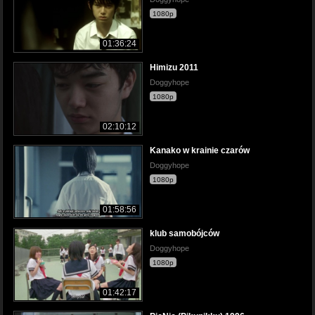
1080p
01:36:24
Himizu 2011
Doggyhope
1080p
02:10:12
Kanako w krainie czarów
Doggyhope
1080p
01:58:56
klub samobójców
Doggyhope
1080p
01:42:17