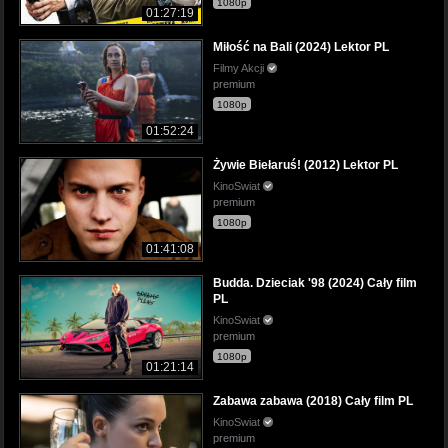
1080p
01:27:19
Miłość na Bali (2024) Lektor PL
Filmy Akcji
premium
1080p
01:52:24
Żywie Biełaruś! (2012) Lektor PL
KinoSwiat
premium
1080p
01:41:08
Budda. Dzieciak '98 (2024) Cały film
PL
KinoSwiat
premium
1080p
01:21:14
Zabawa zabawa (2018) Cały film PL
KinoSwiat
premium