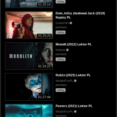
1080p
01:35:14
Dom, który zbudował Jack (2018)
Napisy PL
GutekFilm
premium
1080p
02:26:26
Monolit (2022) Lektor PL
Netlook
premium
1080p
01:34:25
Rob1n (2025) Lektor PL
Media4FunPL
premium
1080p
01:27:46
Pasterz (2021) Lektor PL
Media4FunPL
premium