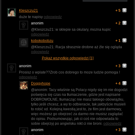
Kleszczu21
+ 5
duże te napisy
odpowiedz
anonim
+ 2
@Kleszczu21: w sklepie sa okulary, mozna kupic
odpowiedz
kobokobobzu
+ 1
@Kleszczu21: Racja strasznie drobne aż źle się ogląda
odpowiedz
Pokaż wszystkie odpowiedzi [1]
anonim
+ 3
Prosisz o wplate??Zrob cos dobrego to moze ludzie pomoga !
odpowiedz
Doggyhope
+ 4
@anonim: Tacy właśnie są Polacy nigdy się im nie dogodzi
poświęca się czas na tłumaczenie, gdzie jest napisane
DOBROWOLNE, tłumacząc nie masz takiego obowiązku,
tylko jeśli chcesz, a wy to odbieracie, tak jakbyście musieli
to robić xd. Kolejną kwestią jest to, że film jest darmowy,
więc możesz go obejrzeć za darmo nie musisz zaglądać
do opisu. Podsumowując, jak ci coś nie odpowiada to
sobie obejrzyj po angielsku nikt ci nie broni.
odpowiedz
anonim
+ 3