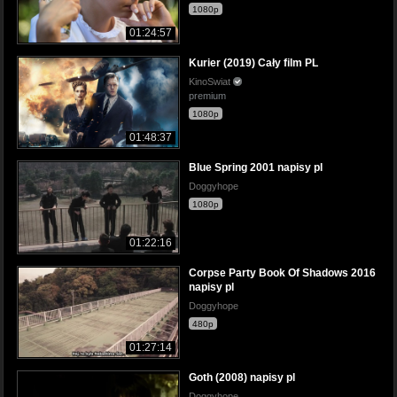
1080p
01:24:57
Kurier (2019) Cały film PL
KinoSwiat
premium
1080p
01:48:37
Blue Spring 2001 napisy pl
Doggyhope
1080p
01:22:16
Corpse Party Book Of Shadows 2016
napisy pl
Doggyhope
480p
01:27:14
Goth (2008) napisy pl
Doggyhope