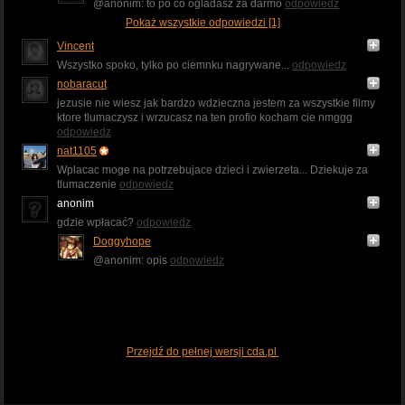
@anonim: to po co ogladasz za darmo
odpowiedz
Pokaż wszystkie odpowiedzi [1]
Vincent
Wszystko spoko, tylko po ciemnku nagrywane...
odpowiedz
nobaracut
jezusie nie wiesz jak bardzo wdzieczna jestem za wszystkie filmy
ktore tlumaczysz i wrzucasz na ten profio kocham cie nmggg
odpowiedz
nat1105
Wplacac moge na potrzebujace dzieci i zwierzeta... Dziekuje za
tlumaczenie
odpowiedz
anonim
gdzie wpłacać?
odpowiedz
Doggyhope
@anonim: opis
odpowiedz
Przejdź do pełnej wersji cda.pl