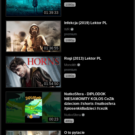
1080p
01:39:33
Infekcja (2019) Lektor PL
WR
premium
1080p
01:36:55
Rogi (2013) Lektor PL
Monolith
premium
1080p
01:54:50
NutkoSfera - DIPLODOK
NIESAMOWITY KOLOS CeZik
dzieciom #shorts #nutkosfera
#piosenkidladzieci #cezik
NutkoSfera
00:23
480p
O to pytacie