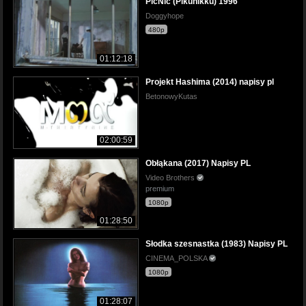
PicNic (Pikunikku) 1996
Doggyhope
480p
01:12:18
Projekt Hashima (2014) napisy pl
BetonowyKutas
02:00:59
Obłąkana (2017) Napisy PL
Video Brothers
premium
1080p
01:28:50
Słodka szesnastka (1983) Napisy PL
CINEMA_POLSKA
1080p
01:28:07