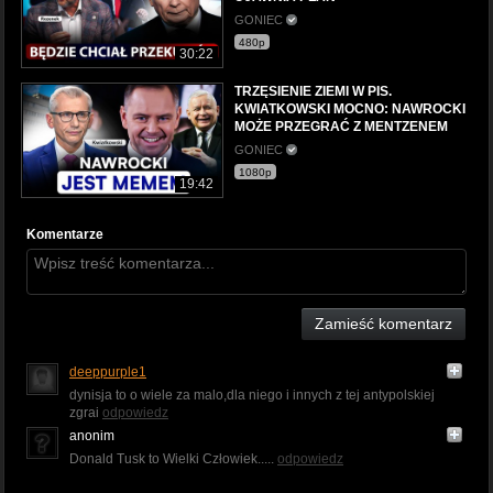
GONIEC
480p
30:22
TRZĘSIENIE ZIEMI W PIS.
KWIATKOWSKI MOCNO: NAWROCKI
MOŻE PRZEGRAĆ Z MENTZENEM
GONIEC
1080p
19:42
Komentarze
Zamieść komentarz
deeppurple1
dynisja to o wiele za malo,dla niego i innych z tej antypolskiej
zgrai
odpowiedz
anonim
Donald Tusk to Wielki Człowiek.....
odpowiedz