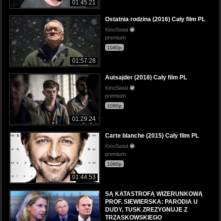
01:45:21
Ostatnia rodzina (2016) Cały film PL
KinoSwiat
premium
1080p
01:57:28
Autsajder (2018) Cały film PL
KinoSwiat
premium
1080p
01:29:24
Carte blanche (2015) Cały film PL
KinoSwiat
premium
1080p
01:44:53
SĄ KATASTROFĄ WIZERUNKOWĄ
PROF. SIEWIERSKA: PARODIA U
DUDY, TUSK ZREZYGNUJE Z
TRZASKOWSKIEGO