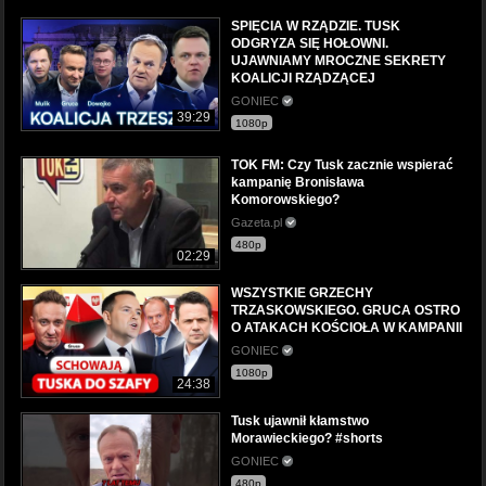
SPIĘCIA W RZĄDZIE. TUSK
ODGRYZA SIĘ HOŁOWNI.
UJAWNIAMY MROCZNE SEKRETY
KOALICJI RZĄDZĄCEJ
GONIEC
39:29
1080p
TOK FM: Czy Tusk zacznie wspierać
kampanię Bronisława
Komorowskiego?
Gazeta.pl
480p
02:29
WSZYSTKIE GRZECHY
TRZASKOWSKIEGO. GRUCA OSTRO
O ATAKACH KOŚCIOŁA W KAMPANII
GONIEC
1080p
24:38
Tusk ujawnił kłamstwo
Morawieckiego? #shorts
GONIEC
480p