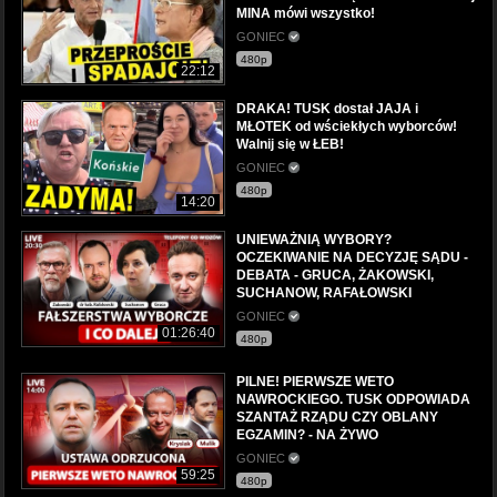
MINA mówi wszystko!
GONIEC
480p
22:12
DRAKA! TUSK dostał JAJA i
MŁOTEK od wściekłych wyborców!
Walnij się w ŁEB!
GONIEC
480p
14:20
UNIEWAŻNIĄ WYBORY?
OCZEKIWANIE NA DECYZJĘ SĄDU -
DEBATA - GRUCA, ŻAKOWSKI,
SUCHANOW, RAFAŁOWSKI
GONIEC
01:26:40
480p
PILNE! PIERWSZE WETO
NAWROCKIEGO. TUSK ODPOWIADA
SZANTAŻ RZĄDU CZY OBLANY
EGZAMIN? - NA ŻYWO
GONIEC
59:25
480p