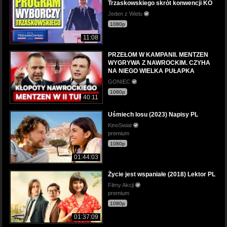
Trzaskowskiego skrót konwencji KO
Jeden z Wielu
1080p
11:08
PRZEŁOM W KAMPANII. MENTZEN
WYGRYWA Z NAWROCKIM. CZYHA
NA NIEGO WIELKA PUŁAPKA
GONIEC
1080p
40:11
Uśmiech losu (2023) Napisy PL
KinoSwiat
premium
1080p
01:44:03
Życie jest wspaniałe (2018) Lektor PL
Filmy Akcji
premium
1080p
01:37:09