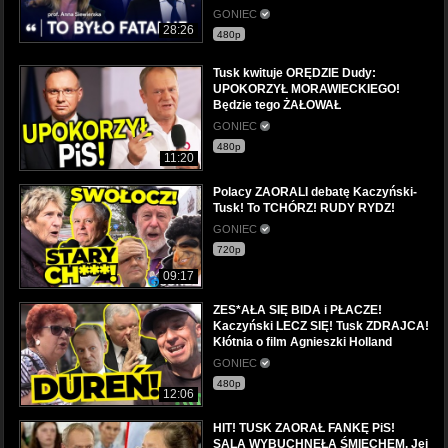
GONIEC
28:26
480p
Tusk kwituje ORĘDZIE Dudy:
UPOKORZYŁ MORAWIECKIEGO!
Będzie tego ŻAŁOWAŁ
GONIEC
480p
11:20
Polacy ZAORALI debatę Kaczyński-
Tusk! To TCHÓRZ! RUDY RYDZ!
GONIEC
720p
09:17
ZES*AŁA SIĘ BIDA i PŁACZE!
Kaczyński LECZ SIĘ! Tusk ZDRAJCA!
Kłótnia o film Agnieszki Holland
GONIEC
480p
12:06
HIT! TUSK ZAORAŁ FANKĘ PiS!
SALA WYBUCHNĘŁA ŚMIECHEM. Jej