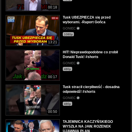
00:18
Tusk UBEZPIECZA się przed
wyborami. -Raport Gońca
GONIEC
1080p
13:21
HIT! Nieprawdopodobne co zrobił
Donald Tusk! #shorts
GONIEC
480p
00:17
Tusk stracił cierpliwość - dosadna
odpowiedź! #shorts
GONIEC
480p
00:50
TAJEMNICA KACZYŃSKIEGO
WYSZŁA NA JAW. ROZENEK
UJAWNIA PLAN