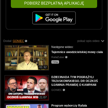
POBIERZ BEZPŁATNĄ APLIKACJĘ
Dodał:
GONIEC
pokaż opis video
Następne wideo:
Tajemnice uwodzicielskiej mowy ciała
RafalZuber
720p
01:32
DZIECINADA TYM POGRĄŻYLI
TRZASKOWSKIEGO. DR OCZKOŚ
UJAWNIA PRAWDĘ O KAMPANII
GONIEC
21:07
Program wyborczy Rafała