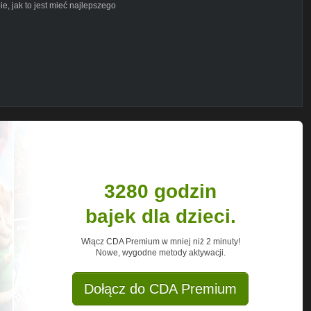
e, jak to jest mieć najlepszego
tp1NB9PHmU7IT-YyxwDShZDW
nfirmation1
wo
/urwisowo
tp3Mb99MOy-Hwf-1qzD9GQY8
iPohrZKfoDlaLKN6tSYej
p3GAK-2AYHqhtI-a0aqDO03
3CjOD6z5lXsuqmvqf2Ej1-
p1EtWpI8_L6ggPLC4W8zLn6
6VsQBvkcGIAe0ILjiliy
p1NReQ8jDWtfv32SN2tpwgX
3280 godzin
p33Hp7MBYmK2Jof85F01tHv
bajek dla dzieci.
Włącz CDA Premium w mniej niż 2 minuty!
Nowe, wygodne metody aktywacji.
Dołącz do CDA Premium