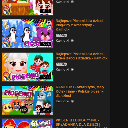
Kamlotki
16:11
Najlepsze Piosenki dla dzieci -
Pingwiny z Antarktydy -
Kamlotki
1080p
Kamlotki
15:24
Najlepsze Piosenki dla dzieci -
Dzień Babci i Dziadka - Kamlotki
1080p
Kamlotki
16:33
KAMLOTKI - Antarktyda, Mały
Kotek i inne - Polskie piosenki
dla dzieci
Kamlotki
19:52
PIOSENKI EDUKACYJNE -
SKŁADANKA DLA DZIECI |