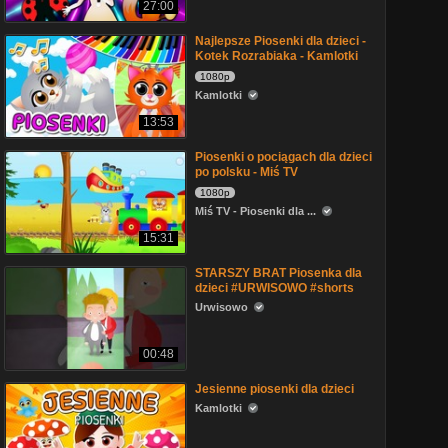
27:00
Najlepsze Piosenki dla dzieci -
Kotek Rozrabiaka - Kamlotki
1080p
Kamlotki
13:53
Piosenki o pociągach dla dzieci
po polsku - Miś TV
1080p
Miś TV - Piosenki dla ...
15:31
STARSZY BRAT Piosenka dla
dzieci #URWISOWO #shorts
Urwisowo
00:48
Jesienne piosenki dla dzieci
Kamlotki