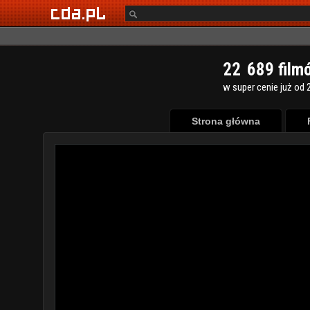
2
2
6
8
9
film
w super cenie już od 2
Strona główna