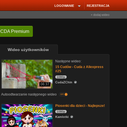
LOGOWANIE
REJESTRACJA
+ dodaj wideo
 CDA Premium
Wideo użytkowników
Następne wideo:
15 Cudów - Cuda z Aliexpress
#25
1080p
CudaZChin
06:37
Autoodtwarzanie następnego wideo
on
Piosenki dla dzieci - Najlepsze!
1080p
Kamlotki