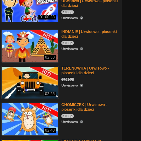
Urwisowo | Urwisowo - piosenki
dla dzieci
1080p
01:00:28
Urwisowo
INDIANIE | Urwisowo - piosenki
dla dzieci
1080p
Urwisowo
02:30
TERENÓWKA | Urwisowo -
piosenki dla dzieci
1080p
Urwisowo
02:25
CHOMICZEK | Urwisowo -
piosenki dla dzieci
1080p
Urwisowo
02:40