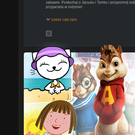
zabawie. Posłuchaj o Jacusiu i Tymku i przypomnij sobi
przyjaciela w rodzinie!
https://www.youtube.com/playlist?listPLL7iKFQm7
pokaż cały opis
SUBSKRYBUJ
http://youtube.com/@Urwisowo?sub_co
FACEBOOK
http://facebook.com/UrwisowoTV
POSŁUCHAJ NA STREAMINGU
https://ffm.bio/urwiso
KUP PŁYTĘ URWISOWA
http://videobrothersmusic.pl
https://www.youtube.com/playlist?listPLL7iKFQm7
https://www.youtube.com/playlist?listPLL7iKFQm7tp0
https://www.youtube.com/playlist?listPLL7iKFQm7t
https://www.youtube.com/playlist?listPLL7iKFQm7tp
https://www.youtube.com/playlist?listPLL7iKFQm7t
https://www.youtube.com/playlist?listPLL7iKFQm7tp3q
https://www.youtube.com/playlist?listPLL7iKFQm7t
https://www.youtube.com/playlist?listPLL7iKFQm7t
STARSZY BRAT
Brat, starszy brat
Moje serce dawno skradł
W kłopotach mnie uratuje
Zawsze się mną opiekuje
Jacuś boi się ciemności
Czy pod łóżkiem potwór gości?
Wnet przy Tymku strach już znika