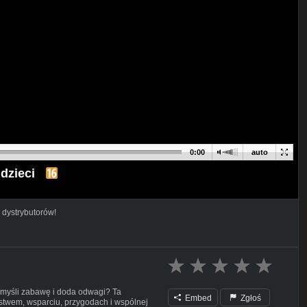
0:00
auto
 dzieci
 dystrybutorów!
ymyśli zabawę i doda odwagi? Ta
Embed
Zgłoś
stwem, wsparciu, przygodach i wspólnej