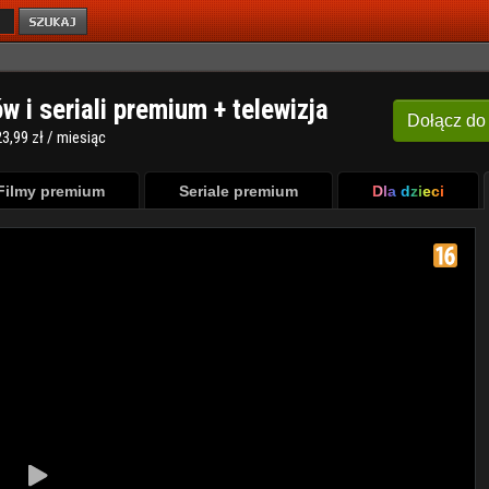
ów i seriali premium + telewizja
Dołącz
do
3,99 zł / miesiąc
Filmy premium
Seriale premium
Dla dzieci