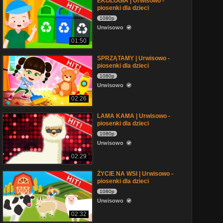
EKOLOGIA | Urwisowo -
piosenki dla dzieci
1080p
Urwisowo
01:50
SPRZĄTAMY | Urwisowo -
piosenki dla dzieci
1080p
Urwisowo
02:26
LAMA KAMA | Urwisowo -
piosenki dla dzieci
1080p
Urwisowo
02:29
ŻYCIE NA WSI | Urwisowo -
piosenki dla dzieci
1080p
Urwisowo
02:32