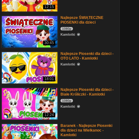
12:15
Najlepsze ŚWIĄTECZNE
PIOSENKI dla dzieci
1080p
Kamlotki
30:45
Najlepsze Piosenki dla dzieci -
OTO LATO - Kamlotki
Kamlotki
18:01
Najlepsze Piosenki dla dzieci -
Białe Króliczki - Kamlotki
1080p
Kamlotki
12:24
Baranek - Najlepsze Piosenki
dla dzieci na Wielkanoc -
Kamlotki