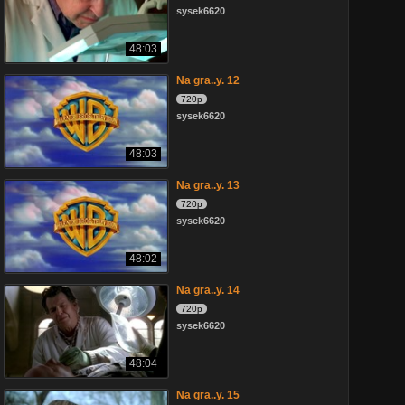
sysek6620
48:03
Na gra..y. 12
720p
sysek6620
48:03
Na gra..y. 13
720p
sysek6620
48:02
Na gra..y. 14
720p
sysek6620
48:04
Na gra..y. 15