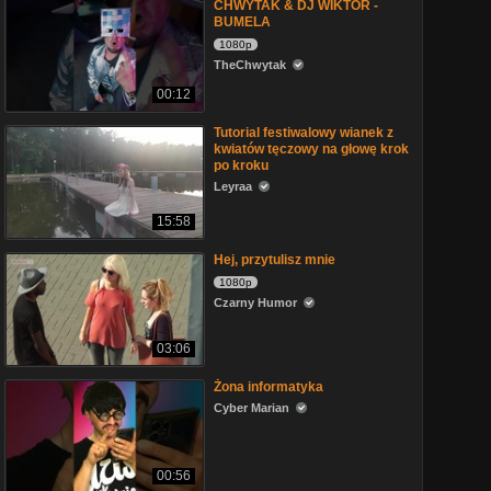
CHWYTAK & DJ WIKTOR -
BUMELA
1080p
TheChwytak
00:12
Tutorial festiwalowy wianek z
kwiatów tęczowy na głowę krok
po kroku
Leyraa
15:58
Hej, przytulisz mnie
1080p
Czarny Humor
03:06
Żona informatyka
Cyber Marian
00:56