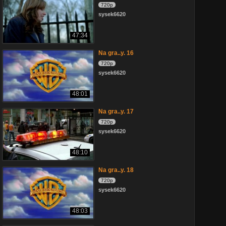
720p
sysek6620
47:34
Na gra..y. 16
720p
sysek6620
48:01
Na gra..y. 17
720p
sysek6620
48:10
Na gra..y. 18
720p
sysek6620
48:03