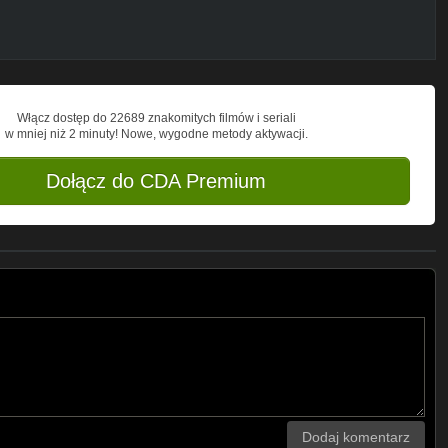
Włącz dostęp do 22689 znakomitych filmów i seriali
w mniej niż 2 minuty! Nowe, wygodne metody aktywacji.
Dołącz do CDA Premium
Dodaj komentarz