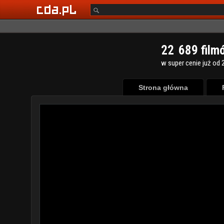
2
2
6
8
9
film
w super cenie już od 2
Strona główna