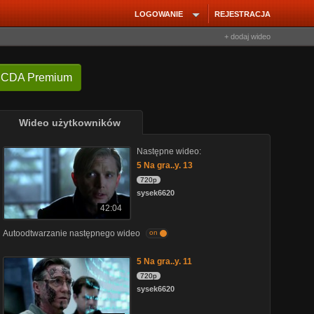
LOGOWANIE
REJESTRACJA
+ dodaj wideo
 CDA Premium
Wideo użytkowników
Następne wideo:
5 Na gra..y. 13
720p
sysek6620
42:04
Autoodtwarzanie następnego wideo
on
5 Na gra..y. 11
720p
sysek6620