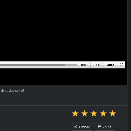
0:00
auto
 dystrybutorów!
Embed
Zgłoś