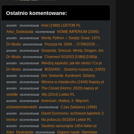
Ostatnio komentowane:
Ariel (1988) LEKTOR PL
anonim
skomentował
Artur_Dyskopata
NOWE IMPERIUM (2006)
skomentował
lektor.pl
Monty. Python. i. Święty. Graal. 1975.
anonim
skomentował
Lektor.pl
Dr-Wudu
Pozycja Nr. 2066 ... 07/08/2026 ...
skomentował
Gospoda. Smocze. Wrota. Dragon. Inn.
anonim
skomentował
1967. Lektor.pl. AI
Dr-Wudu
Charmed S01E03 [10Bit] [1080p.
skomentował
BluRay. H265-AS76-FT]
Wiedzą sąsiedzi, jak kto siedzi / Co je
anonim
skomentował
doma, to se počítá, pánové... (1980) Lektor PL
Dr-Wudu
BOGARD. - Godziny rozpaczy. (1955)
skomentował
lektor
Der. Siebente. Kontinent. Siódmy.
anonim
skomentował
Kontynent. 1989. Lektor.pl
Wiosna w miasteczku (1948) Napisy pl
anonim
skomentował
The Closet (Horror, 2020) napisy pl
anonim
skomentował
violette
Wij (2014) Lektor PL
skomentował
American. History. X. Więzień.
anonim
skomentował
nienawiści. 1998. Lektor.pl
elzbietamisterek84
Czas Zabijania (1996)
skomentował
Lektor FHD
David Duchovny- archiwum tajemnic 2.
anonim
skomentował
8.
irenkur
Na poboczu S01E04 Lektor PL
skomentował
Siedmiu samurajów 1954 lektor pl
anonim
skomentował
Artur_Dyskopata
Giganci nauki. Stanisław
skomentował