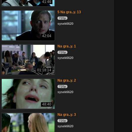
41:46
5 Na gra..y. 13
720p
sysek6620
42:04
Na gra..y. 1
720p
sysek6620
01:18:14
Na gra..y. 2
720p
sysek6620
48:40
Na gra..y. 3
720p
sysek6620