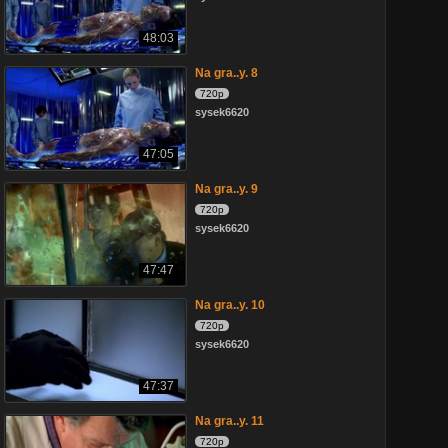
48:03
Na gra..y. 8
720p
sysek6620
47:05
Na gra..y. 9
720p
sysek6620
47:47
Na gra..y. 10
720p
sysek6620
47:37
Na gra..y. 11
720p