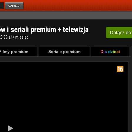
ów i seriali premium + telewizja
Dołącz
do
3,99 zł / miesiąc
Filmy premium
Seriale premium
Dla dzieci