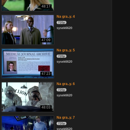
48:17
Na gra..y. 4
720p
sysek6620
47:09
Na gra..y. 5
720p
sysek6620
47:23
Na gra..y. 6
720p
sysek6620
48:03
Na gra..y. 7
720p
sysek6620