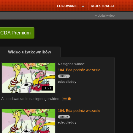
LOGOWANIE
REJESTRACJA
+ dodaj wideo
 CDA Premium
Wideo użytkowników
Następne wideo:
104. Eda podróż w czasie
1080p
ededdieddy
11:21
Autoodtwarzanie następnego wideo
on
104. Eda podróż w czasie
1080p
ededdieddy