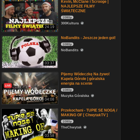
Kevin, McClane i Scrooge |
NAJLEPSZE FILMY
ŚWIĄTECZNE
1080p
300Kultura
24:19
NoBandits - Jeszcze jeden gol!
1080p
NoBandits
03:37
Pijemy Wódeczkę Na żywo!
Kapela Górole | góralska
energia na scenie
1080p
Muzyka Góralska
04:08
Przekochani - TUPIE SE NOGĄ /
MAKING OF [ ChwytakTV ]
1080p
TheChwytak
03:58