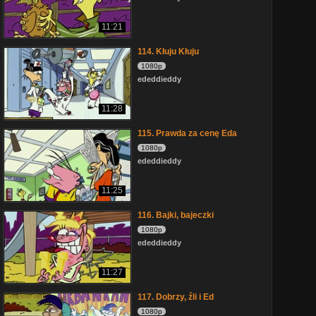
11:21
114. Kłuju Kłuju
1080p
ededdieddy
11:28
115. Prawda za cenę Eda
1080p
ededdieddy
11:25
116. Bajki, bajeczki
1080p
ededdieddy
11:27
117. Dobrzy, źli i Ed
1080p