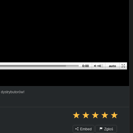
0:00
auto
 dystrybutorów!
Embed
Zgłoś