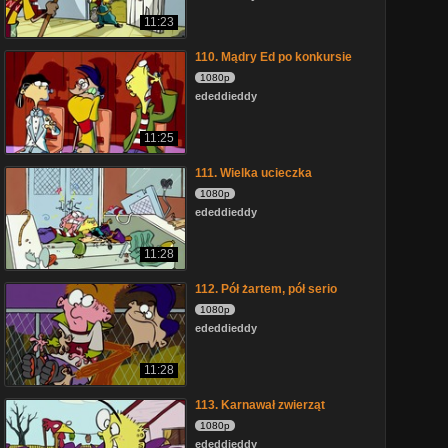
11:23
110. Mądry Ed po konkursie
1080p
ededdieddy
11:25
111. Wielka ucieczka
1080p
ededdieddy
11:28
112. Pół żartem, pół serio
1080p
ededdieddy
11:28
113. Karnawał zwierząt
1080p
ededdieddy