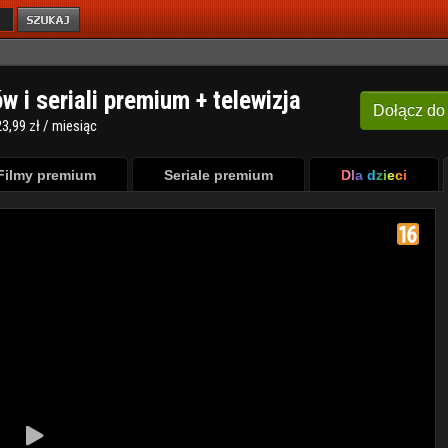
ów i seriali premium + telewizja
Dołącz
do
3,99 zł / miesiąc
Filmy premium
Seriale premium
Dla dzieci