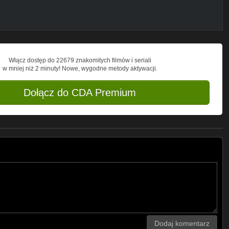
Włącz dostęp do 22679 znakomitych filmów i seriali
w mniej niż 2 minuty! Nowe, wygodne metody aktywacji.
Dołącz do CDA Premium
Dodaj komentarz