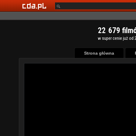
2
2
6
7
9
film
w super cenie już od 2
Strona główna