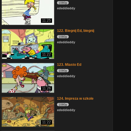
1080p
ededdieddy
11:25
122. Biegnij Ed, biegnij
1080p
ededdieddy
11:22
123. Miasto Ed
1080p
ededdieddy
11:26
124. Impreza w szkole
1080p
ededdieddy
11:22