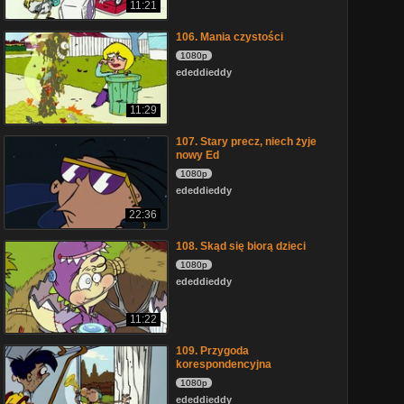
11:21
106. Mania czystości
1080p
ededdieddy
11:29
107. Stary precz, niech żyje
nowy Ed
1080p
ededdieddy
22:36
108. Skąd się biorą dzieci
1080p
ededdieddy
11:22
109. Przygoda
korespondencyjna
1080p
ededdieddy