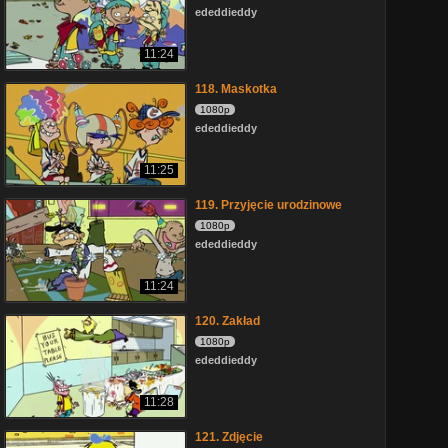
ededdieddy
11:24
118. Maskotka
1080p
ededdieddy
11:25
119. Przyjęcie urodzinowe
1080p
ededdieddy
11:24
120. Zakład
1080p
ededdieddy
11:28
121. Zdjęcie