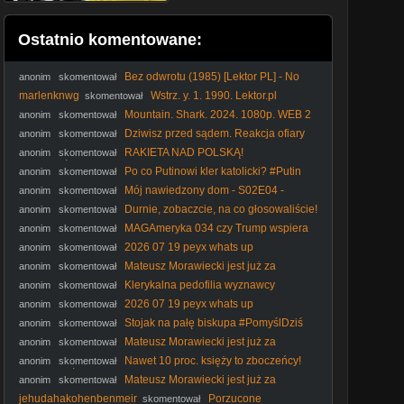
Ostatnio komentowane:
Bez odwrotu (1985) [Lektor PL] - No
anonim
skomentował
Retreat, No Surrender
marlenknwg
Wstrz. y. 1. 1990. Lektor.pl
skomentował
Mountain. Shark. 2024. 1080p. WEB 2
anonim
skomentował
Dziwisz przed sądem. Reakcja ofiary
anonim
skomentował
księdza I IPP
RAKIETA NAD POLSKĄ!
anonim
skomentował
PRZERAŻAJĄCA NIEKOMPETENCJA RZĄDU
Po co Putinowi kler katolicki? #Putin
anonim
skomentował
#Rosja #kler #katokomuna #polityka
Mój nawiedzony dom - S02E04 -
anonim
skomentował
Akademik, sekretny pokój
Durnie, zobaczcie, na co głosowaliście!
anonim
skomentował
#Nawrocki #Batyr #protestanci #wybory2025 #polityka
MAGAmeryka 034 czy Trump wspiera
anonim
skomentował
Rosję
2026 07 19 peyx whats up
anonim
skomentował
Mateusz Morawiecki jest już za
anonim
skomentował
kompromisem aborcyjnym
Klerykalna pedofilia wyznawcy
anonim
skomentował
molocha #kler #katolicyzm #Kościółkatolicki #katokomuna
2026 07 19 peyx whats up
anonim
skomentował
#polityka
Stojak na pałę biskupa #PomyślDziś
anonim
skomentował
odc. 2644
Mateusz Morawiecki jest już za
anonim
skomentował
kompromisem aborcyjnym
Nawet 10 proc. księży to zboczeńcy!
anonim
skomentował
#IPPTVNaŻywo #ksiądz #kler
Mateusz Morawiecki jest już za
anonim
skomentował
kompromisem aborcyjnym
jehudahakohenbenmeir
Porzucone
skomentował