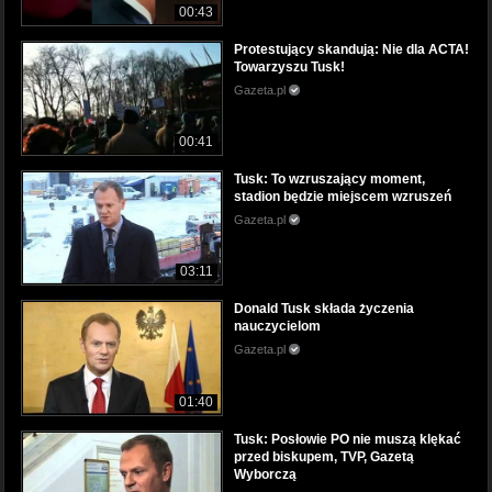
00:43
Protestujący skandują: Nie dla ACTA!
Towarzyszu Tusk!
Gazeta.pl
00:41
Tusk: To wzruszający moment,
stadion będzie miejscem wzruszeń
Gazeta.pl
03:11
Donald Tusk składa życzenia
nauczycielom
Gazeta.pl
01:40
Tusk: Posłowie PO nie muszą klękać
przed biskupem, TVP, Gazetą
Wyborczą