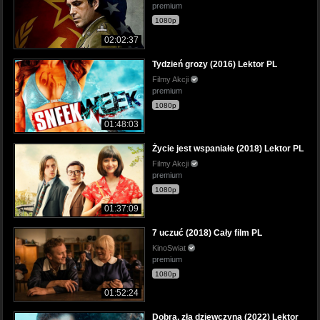
premium
1080p
02:02:37
Tydzień grozy (2016) Lektor PL
Filmy Akcji
premium
1080p
01:48:03
Życie jest wspaniałe (2018) Lektor PL
Filmy Akcji
premium
1080p
01:37:09
7 uczuć (2018) Cały film PL
KinoSwiat
premium
1080p
01:52:24
Dobra, zła dziewczyna (2022) Lektor