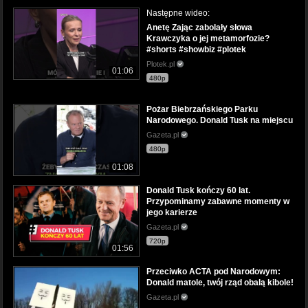
Następne wideo:
Anetę Zając zabolały słowa
Krawczyka o jej metamorfozie?
#shorts #showbiz #plotek
Plotek.pl
01:06
480p
Pożar Biebrzańskiego Parku
Narodowego. Donald Tusk na miejscu
Gazeta.pl
480p
01:08
Donald Tusk kończy 60 lat.
Przypominamy zabawne momenty w
jego karierze
Gazeta.pl
720p
01:56
Przeciwko ACTA pod Narodowym:
Donald matole, twój rząd obalą kibole!
Gazeta.pl