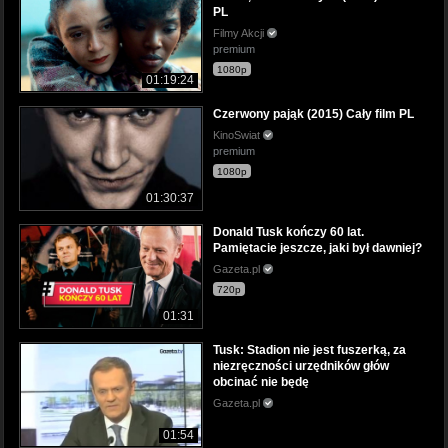
PL
Filmy Akcji
premium
1080p
01:19:24
Czerwony pająk (2015) Cały film PL
KinoSwiat
premium
1080p
01:30:37
Donald Tusk kończy 60 lat.
Pamiętacie jeszcze, jaki był dawniej?
Gazeta.pl
720p
01:31
Tusk: Stadion nie jest fuszerką, za
niezręczności urzędników głów
obcinać nie będę
Gazeta.pl
01:54