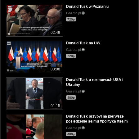
Donald Tusk w Poznaniu
Gazeta.pl
720p
02:49
Donald Tusk na UW
Gazeta.pl
720p
03:08
Donald Tusk o rozmowach USA i
Ukrainy
Gazeta.pl
480p
01:15
Donald Tusk przybył na pierwsze
posiedzenie sejmu #polityka #sejm
Gazeta.pl
480p