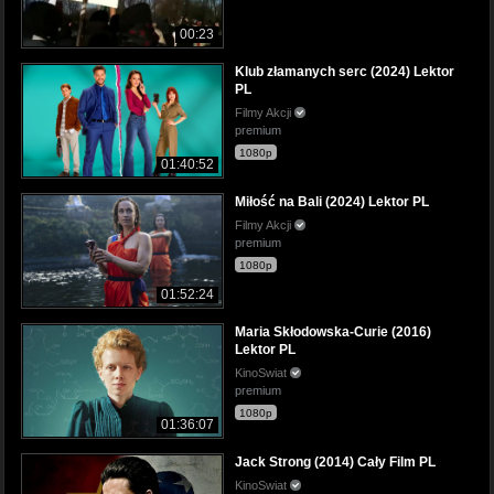
00:23
Klub złamanych serc (2024) Lektor
PL
Filmy Akcji
premium
1080p
01:40:52
Miłość na Bali (2024) Lektor PL
Filmy Akcji
premium
1080p
01:52:24
Maria Skłodowska-Curie (2016)
Lektor PL
KinoSwiat
premium
1080p
01:36:07
Jack Strong (2014) Cały Film PL
KinoSwiat