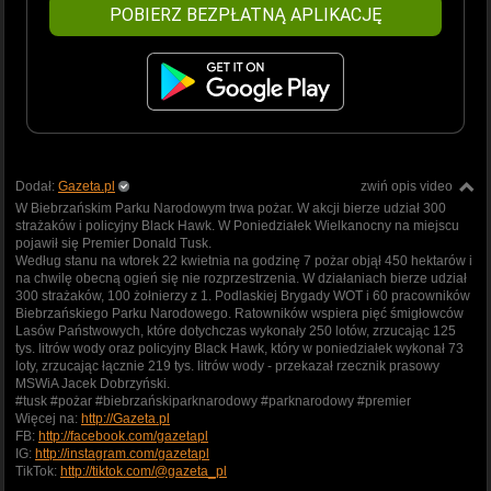
POBIERZ BEZPŁATNĄ APLIKACJĘ
Dodał:
Gazeta.pl
zwiń opis video
W Biebrzańskim Parku Narodowym trwa pożar. W akcji bierze udział 300
strażaków i policyjny Black Hawk. W Poniedziałek Wielkanocny na miejscu
pojawił się Premier Donald Tusk.
Według stanu na wtorek 22 kwietnia na godzinę 7 pożar objął 450 hektarów i
na chwilę obecną ogień się nie rozprzestrzenia. W działaniach bierze udział
300 strażaków, 100 żołnierzy z 1. Podlaskiej Brygady WOT i 60 pracowników
Biebrzańskiego Parku Narodowego. Ratowników wspiera pięć śmigłowców
Lasów Państwowych, które dotychczas wykonały 250 lotów, zrzucając 125
tys. litrów wody oraz policyjny Black Hawk, który w poniedziałek wykonał 73
loty, zrzucając łącznie 219 tys. litrów wody - przekazał rzecznik prasowy
MSWiA Jacek Dobrzyński.
#tusk #pożar #biebrzańskiparknarodowy #parknarodowy #premier
Więcej na:
http://Gazeta.pl
FB:
http://facebook.com/gazetapl
IG:
http://instagram.com/gazetapl
TikTok:
http://tiktok.com/@gazeta_pl