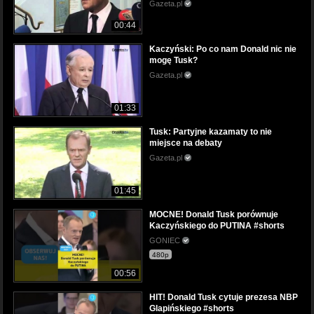
Gazeta.pl
00:44
Kaczyński: Po co nam Donald nic nie
mogę Tusk?
Gazeta.pl
01:33
Tusk: Partyjne kazamaty to nie
miejsce na debaty
Gazeta.pl
01:45
MOCNE! Donald Tusk porównuje
Kaczyńskiego do PUTINA #shorts
GONIEC
480p
00:56
HIT! Donald Tusk cytuje prezesa NBP
Glapińskiego #shorts