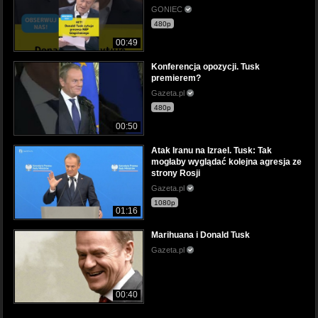
GONIEC
480p
00:49
Konferencja opozycji. Tusk
premierem?
Gazeta.pl
480p
00:50
Atak Iranu na Izrael. Tusk: Tak
mogłaby wyglądać kolejna agresja ze
strony Rosji
Gazeta.pl
1080p
01:16
Marihuana i Donald Tusk
Gazeta.pl
00:40