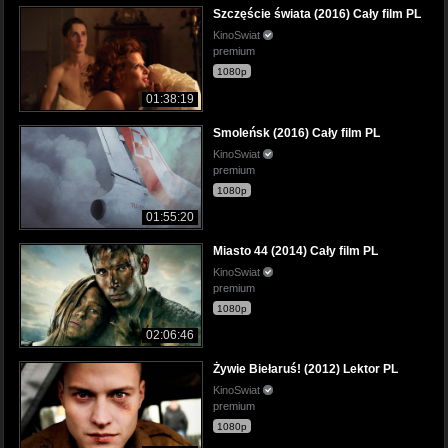
Szczęście świata (2016) Cały film PL
KinoSwiat
premium
1080p
01:38:19
Smoleńsk (2016) Cały film PL
KinoSwiat
premium
1080p
01:55:20
Miasto 44 (2014) Cały film PL
KinoSwiat
premium
1080p
02:06:46
Żywie Biełaruś! (2012) Lektor PL
KinoSwiat
premium
1080p