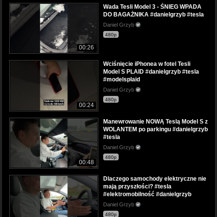
Wada Tesli Model 3 - ŚNIEG WPADA
DO BAGAŻNIKA #danielgrzyb #tesla
Daniel Grzyb
480p
00:26
Wciśnięcie iPhonea w fotel Tesli
Model S PLAID #danielgrzyb #tesla
#modelsplaid
Daniel Grzyb
480p
00:24
Manewrowanie NOWĄ Teslą Model S z
WOLANTEM po parkingu #danielgrzyb
#tesla
Daniel Grzyb
480p
00:48
Dlaczego samochody elektryczne nie
mają przyszłości? #tesla
#elektromobilność #danielgrzyb
Daniel Grzyb
480p