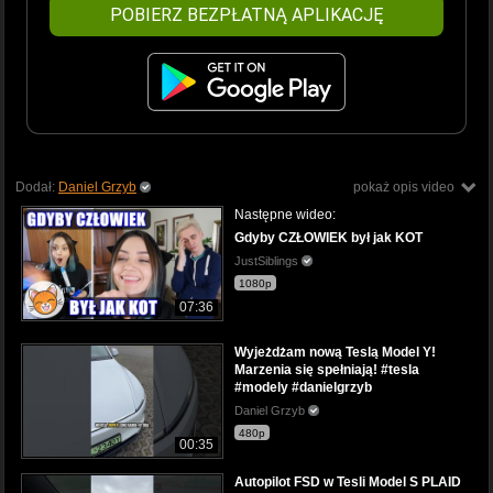
POBIERZ BEZPŁATNĄ APLIKACJĘ
Dodał:
Daniel Grzyb
pokaż opis video
Następne wideo:
Gdyby CZŁOWIEK był jak KOT
JustSiblings
1080p
07:36
Wyjeżdżam nową Teslą Model Y!
Marzenia się spełniają! #tesla
#modely #danielgrzyb
Daniel Grzyb
480p
00:35
Autopilot FSD w Tesli Model S PLAID