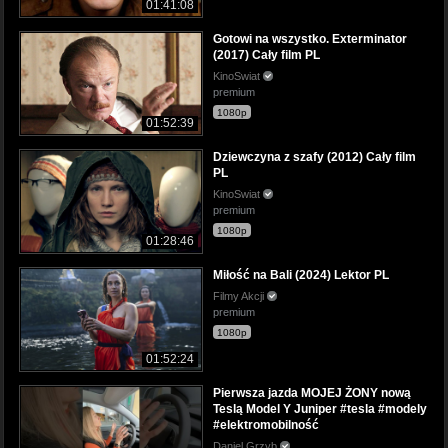
01:41:08
Gotowi na wszystko. Exterminator
(2017) Cały film PL
KinoSwiat
premium
1080p
01:52:39
Dziewczyna z szafy (2012) Cały film
PL
KinoSwiat
premium
1080p
01:28:46
Miłość na Bali (2024) Lektor PL
Filmy Akcji
premium
1080p
01:52:24
Pierwsza jazda MOJEJ ŻONY nową
Teslą Model Y Juniper #tesla #modely
#elektromobilność
Daniel Grzyb