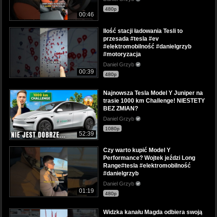
480p
00:46
Ilość stacji ładowania Tesli to
przesada #tesla #ev
#elektromobilność #danielgrzyb
#motoryzacja
Daniel Grzyb
00:39
480p
Najnowsza Tesla Model Y Juniper na
trasie 1000 km Challenge! NIESTETY
BEZ ZMIAN?
Daniel Grzyb
1080p
52:39
Czy warto kupić Model Y
Performance? Wojtek jeździ Long
Range#tesla #elektromobilność
#danielgrzyb
Daniel Grzyb
01:19
480p
Widzka kanału Magda odbiera swoją