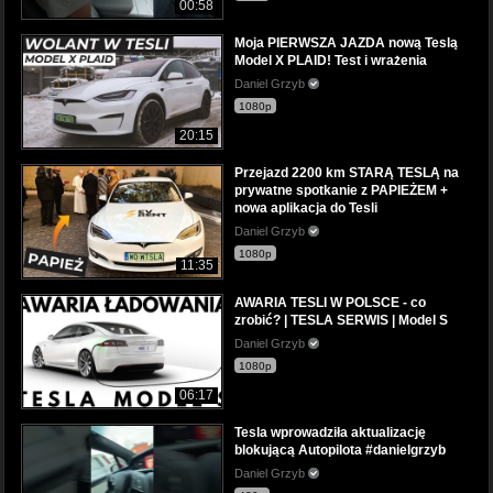
00:58
Moja PIERWSZA JAZDA nową Teslą
Model X PLAID! Test i wrażenia
Daniel Grzyb
1080p
20:15
Przejazd 2200 km STARĄ TESLĄ na
prywatne spotkanie z PAPIEŻEM +
nowa aplikacja do Tesli
Daniel Grzyb
1080p
11:35
AWARIA TESLI W POLSCE - co
zrobić? | TESLA SERWIS | Model S
Daniel Grzyb
1080p
06:17
Tesla wprowadziła aktualizację
blokującą Autopilota #danielgrzyb
Daniel Grzyb