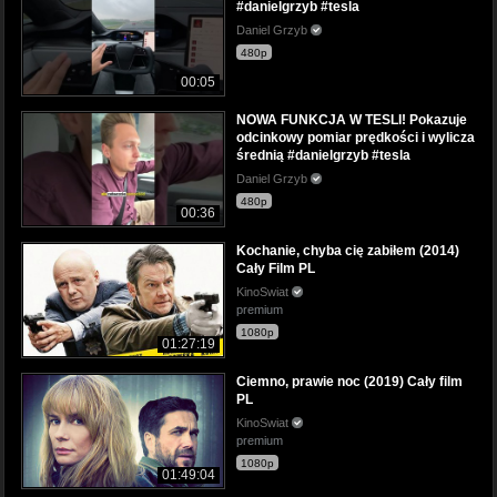
#danielgrzyb #tesla
Daniel Grzyb
480p
00:05
NOWA FUNKCJA W TESLI! Pokazuje
odcinkowy pomiar prędkości i wylicza
średnią #danielgrzyb #tesla
Daniel Grzyb
480p
00:36
Kochanie, chyba cię zabiłem (2014)
Cały Film PL
KinoSwiat
premium
1080p
01:27:19
Ciemno, prawie noc (2019) Cały film
PL
KinoSwiat
premium
1080p
01:49:04