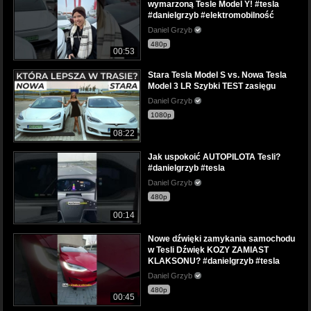
wymarzoną Tesle Model Y! #tesla
#danielgrzyb #elektromobilność
Daniel Grzyb
480p
00:53
Stara Tesla Model S vs. Nowa Tesla
Model 3 LR Szybki TEST zasięgu
Daniel Grzyb
1080p
08:22
Jak uspokoić AUTOPILOTA Tesli?
#danielgrzyb #tesla
Daniel Grzyb
480p
00:14
Nowe dźwięki zamykania samochodu
w Tesli Dźwięk KOZY ZAMIAST
KLAKSONU? #danielgrzyb #tesla
Daniel Grzyb
480p
00:45