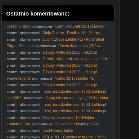
Ostatnio komentowane:
GrzechuTurbo
Cenny ładunek (2016) Lektor
skomentował
PL
Moja Śmierć - Death of Me (Horror,
anonim
skomentował
2020) [napisy pl]
Duch (1982) [Lektor PL] - Poltergeist
anonim
skomentował
Edgar_Simpson
Prawdziwy strach (2024)
skomentował
Lektor PL
Dźwięk wolności 2023 - lektor pl
anonim
skomentował
Durnie, zobaczcie, na co głosowaliście!
anonim
skomentował
#Nawrocki #Batyr #protestanci #wybory2025 #polityka
Dźwięk wolności 2023 - lektor pl
anonim
skomentował
Dźwięk wolności 2023 - lektor pl
anonim
skomentował
swiatek19942
Matka (2016) Lektor PL
skomentował
Dźwięk wolności 2023 - lektor pl
anonim
skomentował
Trzej. muszkieterowie. 1993. Lektor.pl
anonim
skomentował
spo9983
Gang Olsena daje dyla (1981) Lektor
skomentował
PL
Trzej. muszkieterowie. 1993. Lektor.pl
anonim
skomentował
Trzej. muszkieterowie. 1993. Lektor.pl
anonim
skomentował
Wojownik z równin 1949 lektor
anonim
skomentował
adamto1234a
Opowieści z krypty (1972)
skomentował
Lektor PL
Last House. lektor
anonim
skomentował
BOGARD. - Godziny rozpaczy. (1955)
anonim
skomentował