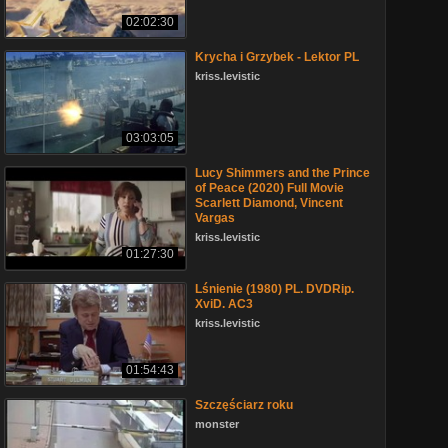
02:02:30
Krycha i Grzybek - Lektor PL
kriss.levistic
03:03:05
Lucy Shimmers and the Prince
of Peace (2020) Full Movie
Scarlett Diamond, Vincent
Vargas
kriss.levistic
01:27:30
Lśnienie (1980) PL. DVDRip.
XviD. AC3
kriss.levistic
01:54:43
Szczęściarz roku
monster