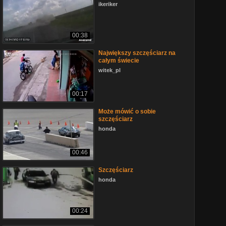
ikeriker
00:38
Największy szczęściarz na
całym świecie
witek_pl
00:17
Może mówić o sobie
szczęściarz
honda
00:46
Szczęściarz
honda
00:24