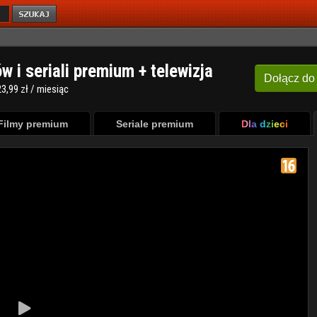
ów i seriali premium + telewizja
Dołącz
do
3,99 zł / miesiąc
Filmy premium
Seriale premium
Dla dzieci