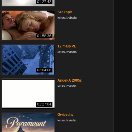
01:27:42
Szekspir
kriss.levistic
01:58:36
12 malp PL
kriss.levistic
02:04:08
Angel-A 2005r.
kriss.levistic
01:27:04
Gwiezdny
kriss.levistic