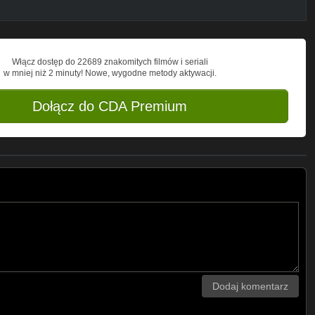
Włącz dostęp do 22689 znakomitych filmów i seriali
w mniej niż 2 minuty! Nowe, wygodne metody aktywacji.
Dołącz do CDA Premium
Dodaj komentarz