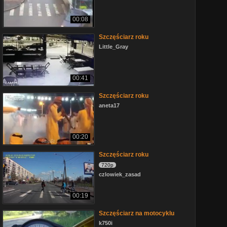
00:08
Szczęściarz roku
Little_Gray
00:41
Szczęściarz roku
aneta17
00:20
Szczęściarz roku
720p
czlowiek_zasad
00:19
Szczęściarz na motocyklu
k750i