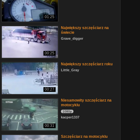
01:25
Największy szczęściarz na
świecie
Grave_digger
00:25
Największy szczęściarz roku
Little_Gray
00:27
Niesamowity szczęściarz na
motocyklu
1080p
kacper1337
00:31
Szczęściarz na motocyklu