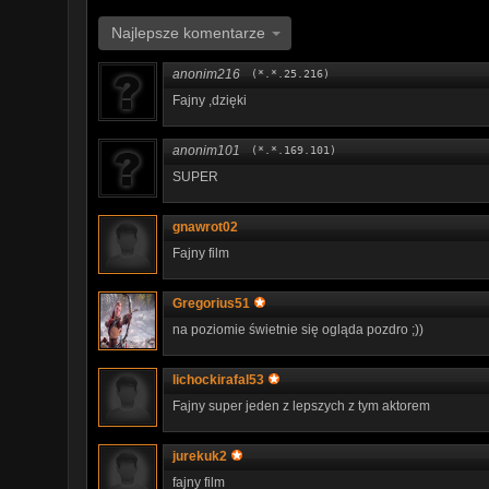
Najlepsze komentarze
anonim216
(*.*.25.216)
Fajny ,dzięki
anonim101
(*.*.169.101)
SUPER
gnawrot02
Fajny film
Gregorius51
na poziomie świetnie się ogląda pozdro ;))
lichockirafal53
Fajny super jeden z lepszych z tym aktorem
jurekuk2
fajny film