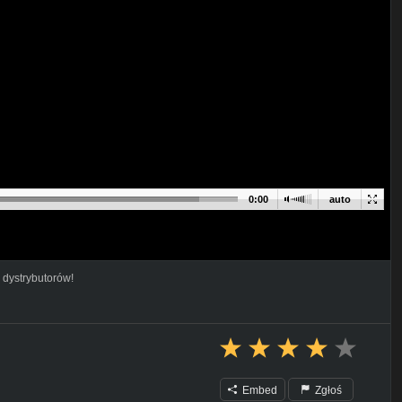
0:00
auto
 dystrybutorów!
Embed
Zgłoś