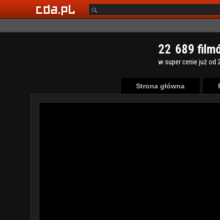
2
2
6
8
9
film
w super cenie już od 2
Strona główna