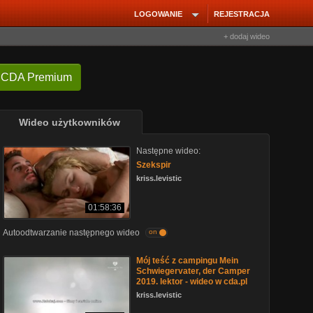
LOGOWANIE
REJESTRACJA
+ dodaj wideo
 CDA Premium
Wideo użytkowników
Następne wideo:
Szekspir
kriss.levistic
01:58:36
Autoodtwarzanie następnego wideo
on
Mój teść z campingu Mein
Schwiegervater, der Camper
2019. lektor - wideo w cda.pl
kriss.levistic