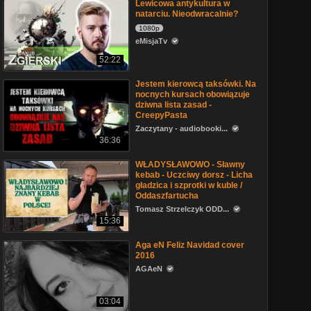
Lewicowa antykultura w
natarciu. Nieodwracalnie?
1080p
eMisjaTv
52:22
Jestem kierowcą taksówki. Na
nocnych kursach obowiązuje
dziwna lista zasad -
CreepyPasta
Zaczytany - audiobooki...
36:36
WŁADYSŁAWOWO - Sławny
kebab - Uczciwy dorsz - Licha
gładzica i szprotki w kuble /
Oddaszfartucha
Tomasz Strzelczyk ODD...
15:36
Aga eN Feliz Navidad cover
2016
AGAeN
03:04