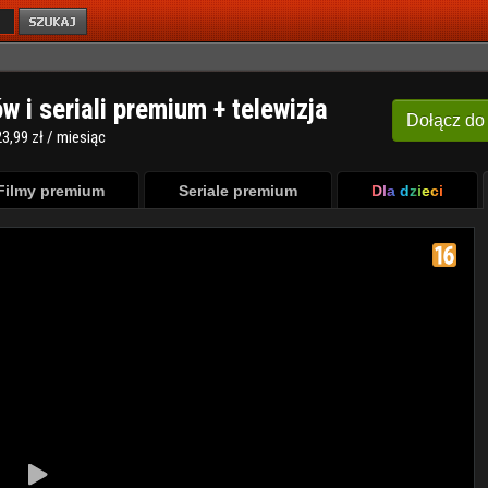
ów i seriali premium + telewizja
Dołącz
do
3,99 zł / miesiąc
Filmy premium
Seriale premium
Dla dzieci