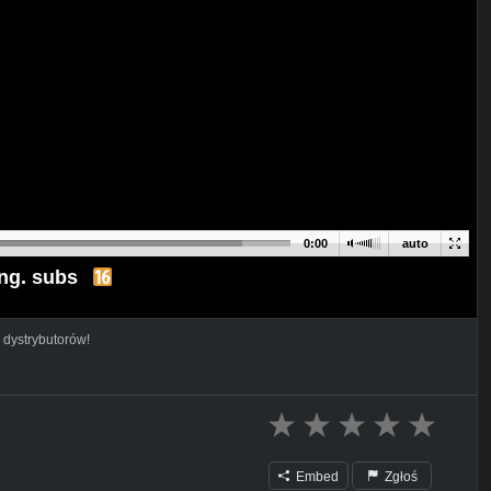
0:00
auto
ng. subs
 dystrybutorów!
Embed
Zgłoś