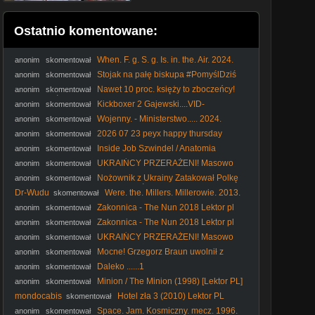
Ostatnio komentowane:
When. F. g. S. g. Is. in. the. Air. 2024.
anonim
skomentował
Film.pl
Stojak na pałę biskupa #PomyślDziś
anonim
skomentował
odc. 2644
Nawet 10 proc. księży to zboczeńcy!
anonim
skomentował
#IPPTVNaŻywo #ksiądz #kler
Kickboxer 2 Gajewski....VID-
anonim
skomentował
1744780529332 (1)
Wojenny. - Ministerstwo..... 2024.
anonim
skomentował
napisy
2026 07 23 peyx happy thursday
anonim
skomentował
Inside Job Szwindel / Anatomia
anonim
skomentował
Kryzysu / 2010 Film dokumentalny / PL480p
UKRAIŃCY PRZERAŻENI! Masowo
anonim
skomentował
PAKUJĄ WALIZKI i Uciekają z Polski [ NAGRANIA ]
Nożownik z Ukrainy Zatakował Polkę
anonim
skomentował
we Wrocławiu! Kobieta Walczy o Życie w Szpitalu! - Analiza
Dr-Wudu
Were. the. Millers. Millerowie. 2013.
skomentował
Ator
Lektor.pl
Zakonnica - The Nun 2018 Lektor pl
anonim
skomentował
Zakonnica - The Nun 2018 Lektor pl
anonim
skomentował
UKRAIŃCY PRZERAŻENI! Masowo
anonim
skomentował
PAKUJĄ WALIZKI i Uciekają z Polski [ NAGRANIA ]
Mocne! Grzegorz Braun uwolnił z
anonim
skomentował
kordonu policji Piotrka z C. H. W. D. P. TV
Daleko ......1
anonim
skomentował
Minion / The Minion (1998) [Lektor PL]
anonim
skomentował
mondocabis
Hotel zła 3 (2010) Lektor PL
skomentował
Space. Jam. Kosmiczny. mecz. 1996.
anonim
skomentował