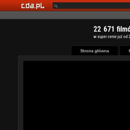
2
2
6
7
1
film
w super cenie już od 2
Strona główna