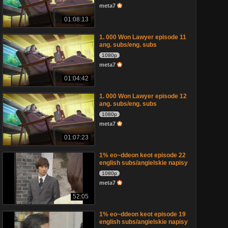
meta7
01:08:13
1. 000 Won Lawyer episode 11
ang. subs/eng. subs
1080p
meta7
01:04:42
1. 000 Won Lawyer episode 12
ang. subs/eng. subs
1080p
meta7
01:07:23
1% eo~ddeon keot episode 22
english subs/angielskie napisy
1080p
meta7
52:05
1% eo~ddeon keot episode 19
english subs/angielskie napisy