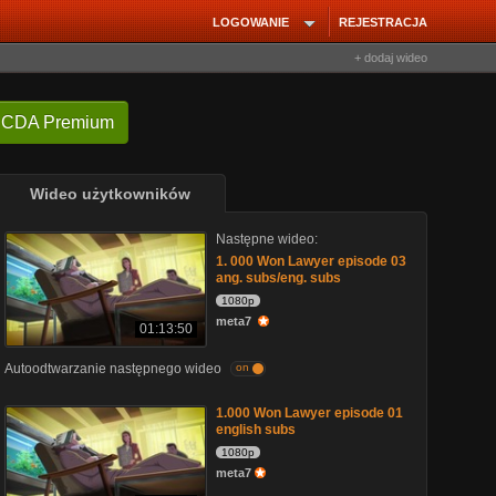
LOGOWANIE
REJESTRACJA
+ dodaj wideo
 CDA Premium
Wideo użytkowników
Następne wideo:
1. 000 Won Lawyer episode 03
ang. subs/eng. subs
1080p
meta7
01:13:50
Autoodtwarzanie następnego wideo
on
1.000 Won Lawyer episode 01
english subs
1080p
meta7