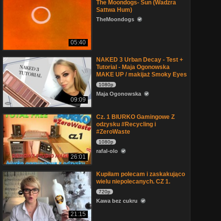
The Moondogs- Sun (Wadzra
Sattwa Hum)
TheMoondogs
05:40
NAKED 3 Urban Decay - Test +
Tutorial - Maja Ogonowska
MAKE UP / makijaż Smoky Eyes
1080p
Maja Ogonowska
09:09
Cz. 1 BIURKO Gamingowe Z
odzysku #Recycling i
#ZeroWaste
1080p
rafal-olo
26:01
Kupiłam polecam i zaskakująco
wielu niepolecanych. CZ 1.
720p
Kawa bez cukru
21:15