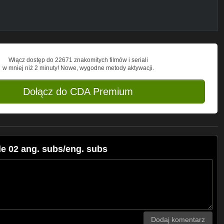
Włącz dostęp do 22671 znakomitych filmów i seriali
w mniej niż 2 minuty! Nowe, wygodne metody aktywacji.
Dołącz do CDA Premium
e 02 ang. subs/eng. subs
Dodaj komentarz