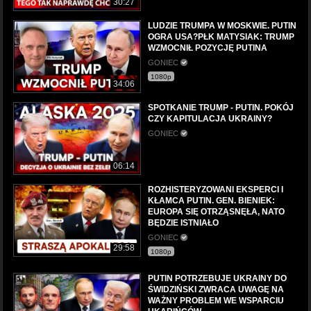
30:27
LUDZIE TRUMPA W MOSKWIE. PUTIN
OGRA USA?PŁK MATYSIAK: TRUMP
WZMOCNIŁ POZYCJĘ PUTINA
GONIEC
1080p
34:06
SPOTKANIE TRUMP - PUTIN. POKÓJ
CZY KAPITULACJA UKRAINY?
GONIEC
06:14
ROZHISTERYZOWANI EKSPERCI I
KŁAMCA PUTIN. GEN. BIENIEK:
EUROPA SIĘ OTRZĄSNĘŁA, NATO
BĘDZIE ISTNIAŁO
GONIEC
29:58
1080p
PUTIN POTRZEBUJE UKRAINY DO
ŚWIDZIŃSKI ZWRACA UWAGĘ NA
WAŻNY PROBLEM WE WSPARCIU