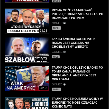
1080p
ROSJA MOŻE ZAATAKOWAĆ
POLSKĘ? TRUMP ZABRAŁ GŁOS PO
ROZMOWIE Z PUTINEM
GONIEC
1080p
23:23
TAKIEJ ŚMIERCI BOI SIĘ PUTIN.
ROSJA JEST GORSZA, NIŻ
CHCIELIBYŚMY WIERZYĆ
GONIEC
480p
01:39:04
TRUMP CHCE OSUSZYĆ BAGNO PO
TO MU KANAŁ PANAMSKI I
GRENLANDIA. AMERYKA JEST
OKRADANA
GONIEC
28:33
1080p
TRUMP CHCE KOLEJNEJ WOJNY W
EUROPIE? TO MOŻE OZNACZAĆ
KONIEC NATO