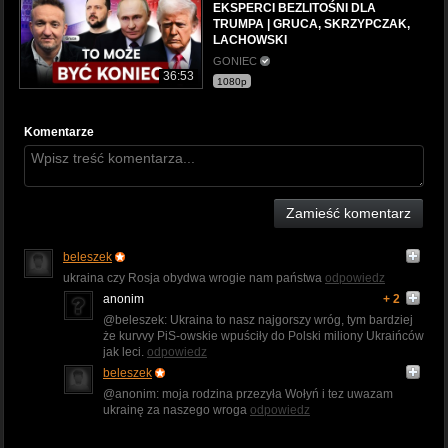
EKSPERCI BEZLITOŚNI DLA
TRUMPA | GRUCA, SKRZYPCZAK,
LACHOWSKI
GONIEC
36:53
1080p
Komentarze
Zamieść komentarz
beleszek
ukraina czy Rosja obydwa wrogie nam państwa
odpowiedz
anonim
+ 2
@beleszek: Ukraina to nasz najgorszy wróg, tym bardziej
że kurvvy PiS-owskie wpuściły do Polski miliony Ukraińców
jak leci.
odpowiedz
beleszek
@anonim: moja rodzina przezyła Wołyń i tez uwazam
ukrainę za naszego wroga
odpowiedz