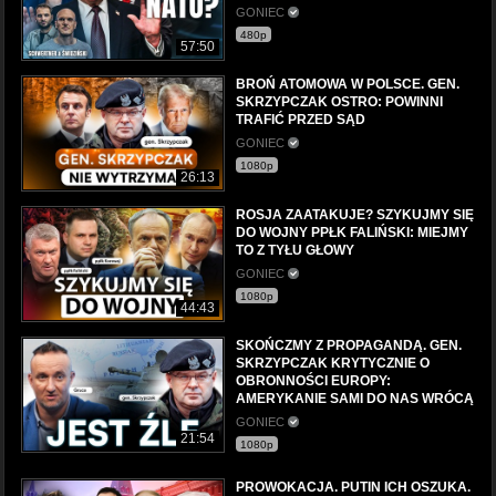
GONIEC
480p
57:50
BROŃ ATOMOWA W POLSCE. GEN.
SKRZYPCZAK OSTRO: POWINNI
TRAFIĆ PRZED SĄD
GONIEC
1080p
26:13
ROSJA ZAATAKUJE? SZYKUJMY SIĘ
DO WOJNY PPŁK FALIŃSKI: MIEJMY
TO Z TYŁU GŁOWY
GONIEC
1080p
44:43
SKOŃCZMY Z PROPAGANDĄ. GEN.
SKRZYPCZAK KRYTYCZNIE O
OBRONNOŚCI EUROPY:
AMERYKANIE SAMI DO NAS WRÓCĄ
GONIEC
21:54
1080p
PROWOKACJA. PUTIN ICH OSZUKA.