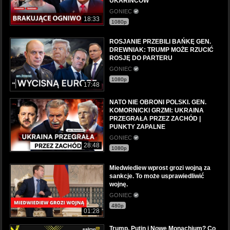
UKARIŃCÓW
GONIEC
18:33
1080p
ROSJANIE PRZEBILI BAŃKĘ GEN.
DREWNIAK: TRUMP MOŻE RZUCIĆ
ROSJĘ DO PARTERU
GONIEC
1080p
17:48
NATO NIE OBRONI POLSKI. GEN.
KOMORNICKI GRZMI: UKRAINA
PRZEGRAŁA PRZEZ ZACHÓD |
PUNKTY ZAPALNE
GONIEC
28:48
1080p
Miedwiediew wprost grozi wojną za
sankcje. To może usprawiedliwić
wojnę.
GONIEC
480p
01:28
Trump, Putin i Nowe Monachium? Co