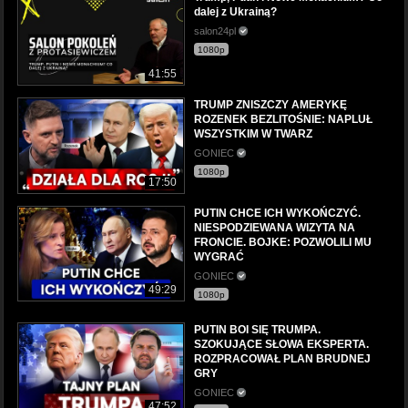
dalej z Ukrainą?
salon24pl
1080p
41:55
TRUMP ZNISZCZY AMERYKĘ
ROZENEK BEZLITOŚNIE: NAPLUŁ
WSZYSTKIM W TWARZ
GONIEC
1080p
17:50
PUTIN CHCE ICH WYKOŃCZYĆ.
NIESPODZIEWANA WIZYTA NA
FRONCIE. BOJKE: POZWOLILI MU
WYGRAĆ
GONIEC
49:29
1080p
PUTIN BOI SIĘ TRUMPA.
SZOKUJĄCE SŁOWA EKSPERTA.
ROZPRACOWAŁ PLAN BRUDNEJ
GRY
GONIEC
47:52