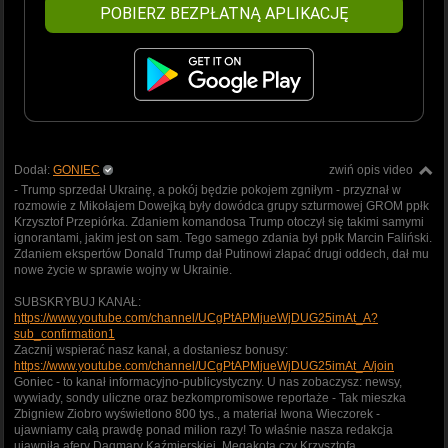
POBIERZ BEZPŁATNĄ APLIKACJĘ
Dodał:
GONIEC
zwiń opis video
- Trump sprzedał Ukrainę, a pokój będzie pokojem zgniłym - przyznał w
rozmowie z Mikołajem Dowejką były dowódca grupy szturmowej GROM ppłk
Krzysztof Przepiórka. Zdaniem komandosa Trump otoczył się takimi samymi
ignorantami, jakim jest on sam. Tego samego zdania był ppłk Marcin Faliński.
Zdaniem ekspertów Donald Trump dał Putinowi złapać drugi oddech, dał mu
nowe życie w sprawie wojny w Ukrainie.
SUBSKRYBUJ KANAŁ:
https://www.youtube.com/channel/UCgPtAPMjueWjDUG25imAt_A?
sub_confirmation1
Zacznij wspierać nasz kanał, a dostaniesz bonusy:
https://www.youtube.com/channel/UCgPtAPMjueWjDUG25imAt_A/join
Goniec - to kanał informacyjno-publicystyczny. U nas zobaczysz: newsy,
wywiady, sondy uliczne oraz bezkompromisowe reportaże - Tak mieszka
Zbigniew Ziobro wyświetlono 800 tys., a materiał Iwona Wieczorek -
ujawniamy całą prawdę ponad milion razy! To właśnie nasza redakcja
ujawniła afery Dagmary Kaźmierskiej, Megakota czy Krzysztofa