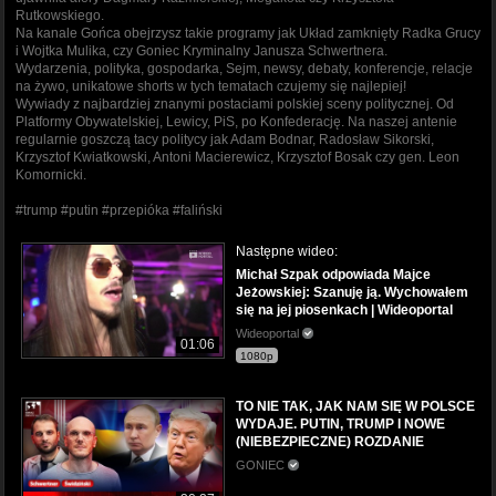
Rutkowskiego.
Na kanale Gońca obejrzysz takie programy jak Układ zamknięty Radka Grucy
i Wojtka Mulika, czy Goniec Kryminalny Janusza Schwertnera.
Wydarzenia, polityka, gospodarka, Sejm, newsy, debaty, konferencje, relacje
na żywo, unikatowe shorts w tych tematach czujemy się najlepiej!
Wywiady z najbardziej znanymi postaciami polskiej sceny politycznej. Od
Platformy Obywatelskiej, Lewicy, PiS, po Konfederację. Na naszej antenie
regularnie goszczą tacy politycy jak Adam Bodnar, Radosław Sikorski,
Krzysztof Kwiatkowski, Antoni Macierewicz, Krzysztof Bosak czy gen. Leon
Komornicki.
#trump #putin #przepióka #faliński
Następne wideo:
Michał Szpak odpowiada Majce
Jeżowskiej: Szanuję ją. Wychowałem
się na jej piosenkach | Wideoportal
Wideoportal
01:06
1080p
TO NIE TAK, JAK NAM SIĘ W POLSCE
WYDAJE. PUTIN, TRUMP I NOWE
(NIEBEZPIECZNE) ROZDANIE
GONIEC