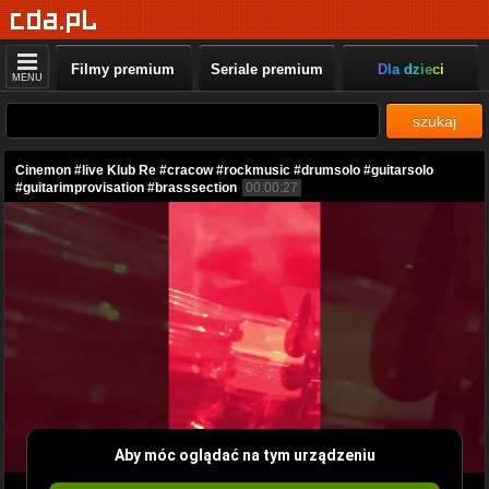
Filmy premium
Seriale premium
Dla dzieci
MENU
szukaj
Cinemon #live Klub Re #cracow #rockmusic #drumsolo #guitarsolo
#guitarimprovisation #brasssection
00:00:27
Aby móc oglądać na tym urządzeniu