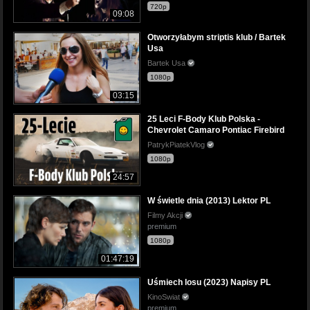
720p
09:08
Otworzyłabym striptis klub / Bartek
Usa
Bartek Usa
1080p
03:15
25 Leci F-Body Klub Polska -
Chevrolet Camaro Pontiac Firebird
PatrykPiatekVlog
1080p
24:57
W świetle dnia (2013) Lektor PL
Filmy Akcji
premium
1080p
01:47:19
Uśmiech losu (2023) Napisy PL
KinoSwiat
premium