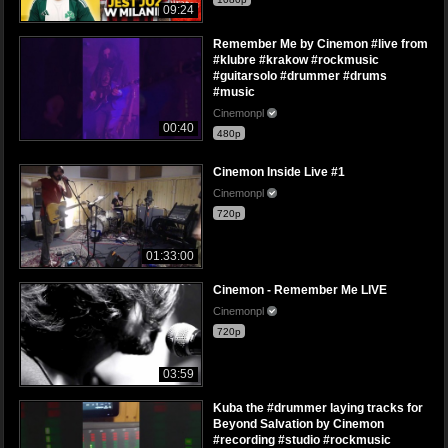
09:24
Remember Me by Cinemon #live from
#klubre #krakow #rockmusic
#guitarsolo #drummer #drums
#music
Cinemonpl
00:40
480p
Cinemon Inside Live #1
Cinemonpl
720p
01:33:00
Cinemon - Remember Me LIVE
Cinemonpl
720p
03:59
Kuba the #drummer laying tracks for
Beyond Salvation by Cinemon
#recording #studio #rockmusic