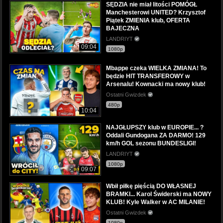
SĘDZIA nie miał litości POMÓGŁ
Manchesterowi UNITED? Krzysztof
Piątek ZMIENIA klub, OFERTA
BAJECZNA
LANDRIYT
09:04
1080p
Mbappe czeka WIELKA ZMIANA! To
będzie HIT TRANSFEROWY w
Arsenalu! Kownacki ma nowy klub!
Ostatni Gwizdek
480p
10:04
NAJGŁUPSZY klub w EUROPIE... ?
Oddali Gundogana ZA DARMO! 129
km/h GOL sezonu BUNDESLIGI!
LANDRIYT
1080p
09:07
Wbił piłkę pięścią DO WŁASNEJ
BRAMKI... Karol Świderski ma NOWY
KLUB! Kyle Walker w AC MILANIE!
Ostatni Gwizdek
1080p