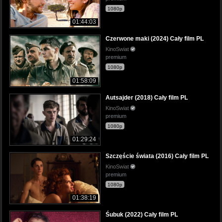
1080p
01:44:03
Czerwone maki (2024) Cały film PL
KinoSwiat
premium
1080p
01:58:09
Autsajder (2018) Cały film PL
KinoSwiat
premium
1080p
01:29:24
Szczęście świata (2016) Cały film PL
KinoSwiat
premium
1080p
01:38:19
Śubuk (2022) Cały film PL