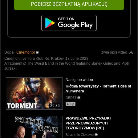
POBIERZ BEZPŁATNĄ APLIKACJĘ
Dodał:
Cinemonpl
zwiń opis video
Cinemon live from Klub Re, Krakow. 17 June 2023.
A fragment of The Worst Band in the World featuring Bartek Golec and Piotr
Jurzak.
Następne wideo:
Kłótnia towarzyszy - Torment Tides of
Numenera
DED87
480p
29:36
PRAWDZIWE PRZYPADKI
PRZEPROWADZONYCH
EGZORCYZMÓW [RE]
Strasznie Ciekawe