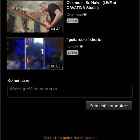
Cinemon - So Naive (LIVE at
CAVATINA Studio)
Cinemonpl
1080p
04:49
#guitarsolo #shorts
Kondzik
1080p
00:06
Komentarze
Zamieść komentarz
Przejdź do pełnej wersji cda.pl