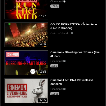
Cinemonpl
1080p
07:27
GOLEC UORKIESTRA - Ściernisco
(Live in Cracow)
Golec uOrkiestra
04:06
Cinemon - Bleeding-heart Blues (live
at 357)
Cinemonpl
480p
04:43
Cinemon LIVE ON-LINE (release
concert)
Cinemonpl
1080p
36:25