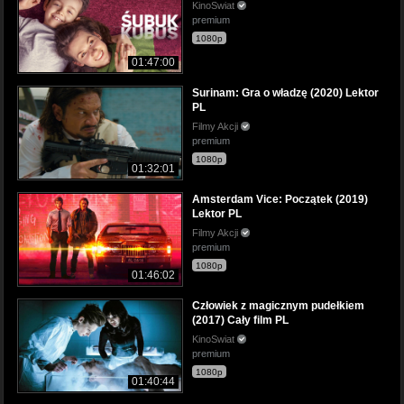
KinoSwiat
premium
1080p
01:47:00
Surinam: Gra o władzę (2020) Lektor
PL
Filmy Akcji
premium
1080p
01:32:01
Amsterdam Vice: Początek (2019)
Lektor PL
Filmy Akcji
premium
1080p
01:46:02
Człowiek z magicznym pudełkiem
(2017) Cały film PL
KinoSwiat
premium
1080p
01:40:44