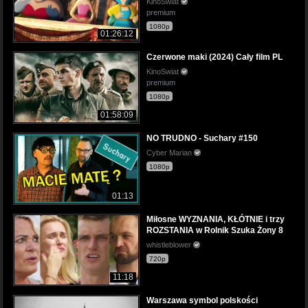
KinoSwiat
premium
1080p
01:26:12
Czerwone maki (2024) Cały film PL
KinoSwiat
premium
1080p
01:58:09
NO TRUDNO - Suchary #150
Cyber Marian
1080p
01:13
Miłosne WYZNANIA, KŁÓTNIE i trzy
ROZSTANIA w Rolnik Szuka Żony 8
whistleblower
720p
11:18
Warszawa symbol polskości