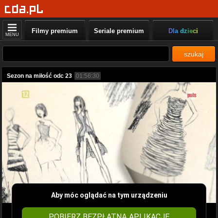
Filmy premium
Seriale premium
Dla dzieci
MENU
szukaj
Sezon na miłość odc 23
01:56:30
Aby móc oglądać na tym urządzeniu
POBIERZ BEZPŁATNĄ APLIKACJĘ