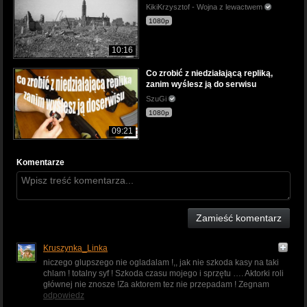
KikiKrzysztof - Wojna z lewactwem
1080p
10:16
Co zrobić z niedziałającą repliką,
zanim wyślesz ją do serwisu
SzuGi
1080p
09:21
Komentarze
Zamieść komentarz
Kruszynka_Linka
niczego glupszego nie ogladalam !,, jak nie szkoda kasy na taki
chlam ! totalny syf ! Szkoda czasu mojego i sprzętu …. Aktorki roli
głównej nie znosze !Za aktorem tez nie przepadam ! Zegnam
odpowiedz