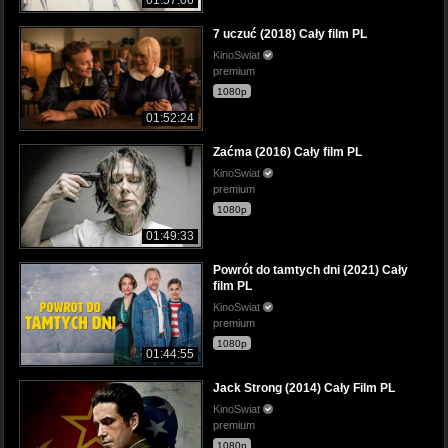
7 uczuć (2018) Cały film PL
KinoSwiat
premium
1080p
01:52:24
Zaćma (2016) Cały film PL
KinoSwiat
premium
1080p
01:49:33
Powrót do tamtych dni (2021) Cały
film PL
KinoSwiat
premium
1080p
01:44:55
Jack Strong (2014) Cały Film PL
KinoSwiat
premium
1080p