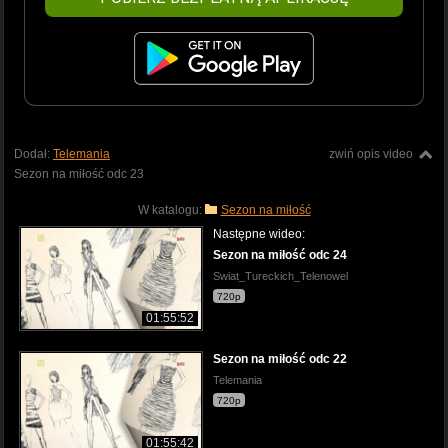
Dodał:
Telemania
zwiń opis video
Sezon na miłość odc 23
W katalogu:
Sezon na miłość
Następne wideo:
Sezon na miłość odc 24
Swiat_Tureckich_Telenowel
720p
01:55:52
Sezon na miłość odc 22
Telemania
720p
01:55:42