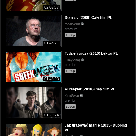
02:02:37
Dom zły (2009) Cały film PL
Media4fun
premium
1080p
01:45:21
Tydzień grozy (2016) Lektor PL
Filmy Akcji
premium
1080p
01:48:03
Autsajder (2018) Cały film PL
KinoSwiat
premium
1080p
01:29:24
Jak uratować mamę (2015) Dubbing
PL