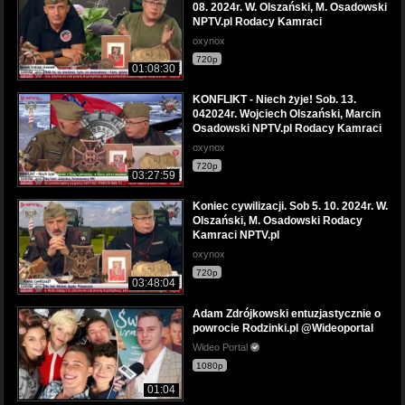
08. 2024r. W. Olszański, M. Osadowski
NPTV.pl Rodacy Kamraci
oxynox
720p
01:08:30
KONFLIKT - Niech żyje! Sob. 13.
042024r. Wojciech Olszański, Marcin
Osadowski NPTV.pl Rodacy Kamraci
oxynox
720p
03:27:59
Koniec cywilizacji. Sob 5. 10. 2024r. W.
Olszański, M. Osadowski Rodacy
Kamraci NPTV.pl
oxynox
720p
03:48:04
Adam Zdrójkowski entuzjastycznie o
powrocie Rodzinki.pl @Wideoportal
Wideo Portal
1080p
01:04