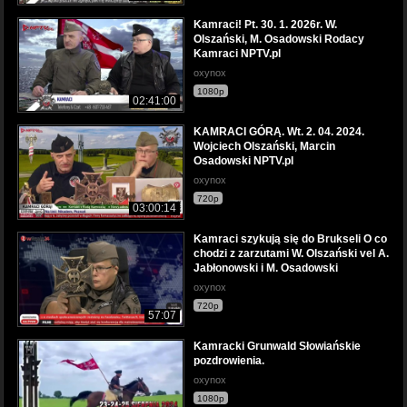
Kamraci! Pt. 30. 1. 2026r. W.
Olszański, M. Osadowski Rodacy
Kamraci NPTV.pl
oxynox
1080p
02:41:00
KAMRACI GÓRĄ. Wt. 2. 04. 2024.
Wojciech Olszański, Marcin
Osadowski NPTV.pl
oxynox
720p
03:00:14
Kamraci szykują się do Brukseli O co
chodzi z zarzutami W. Olszański vel A.
Jabłonowski i M. Osadowski
oxynox
720p
57:07
Kamracki Grunwald Słowiańskie
pozdrowienia.
oxynox
1080p