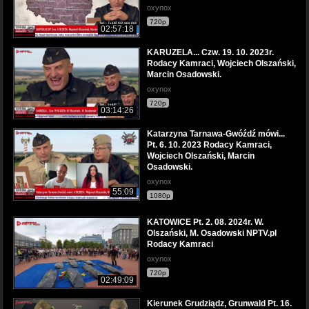
oxynox
720p
02:57:18
KARUZELA... Czw. 19. 10. 2023r.
Rodacy Kamraci, Wojciech Olszański,
Marcin Osadowski.
oxynox
720p
03:14:26
Katarzyna Tarnawa-Gwóźdź mówi...
Pt. 6. 10. 2023 Rodacy Kamraci,
Wojciech Olszański, Marcin
Osadowski.
oxynox
55:09
1080p
KATOWICE Pt. 2. 08. 2024r. W.
Olszański, M. Osadowski NPTV.pl
Rodacy Kamraci
oxynox
720p
02:49:09
Kierunek Grudziądz, Grunwald Pt. 16.