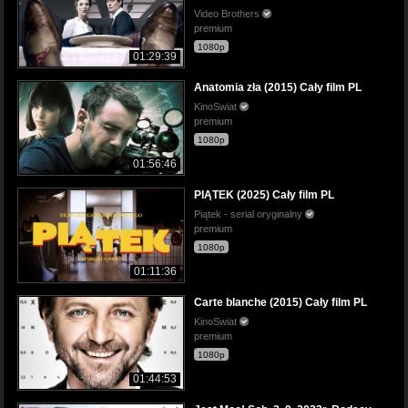
Video Brothers
premium
1080p
01:29:39
Anatomia zła (2015) Cały film PL
KinoSwiat
premium
1080p
01:56:46
PIĄTEK (2025) Cały film PL
Piątek - serial oryginalny
premium
1080p
01:11:36
Carte blanche (2015) Cały film PL
KinoSwiat
premium
1080p
01:44:53