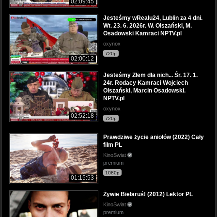
02:09:45
Jesteśmy wRealu24, Lublin za 4 dni.
Wt. 23. 6. 2026r. W. Olszański, M.
Osadowski Kamraci NPTV.pl
oxynox
720p
02:00:12
Jesteśmy Złem dla nich... Śr. 17. 1.
24r. Rodacy Kamraci Wojciech
Olszański, Marcin Osadowski.
NPTV.pl
oxynox
02:52:18
720p
Prawdziwe życie aniołów (2022) Cały
film PL
KinoSwiat
premium
1080p
01:15:53
Żywie Biełaruś! (2012) Lektor PL
KinoSwiat
premium