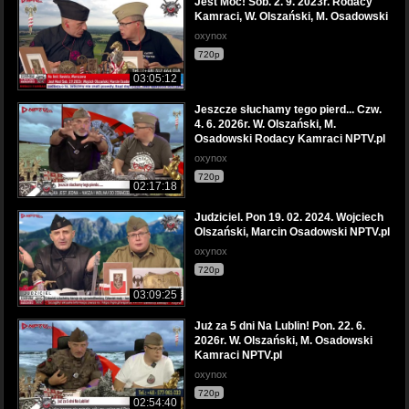
Jest Moc! Sob. 2. 9. 2023r. Rodacy
Kamraci, W. Olszański, M. Osadowski
oxynox
720p
03:05:12
Jeszcze słuchamy tego pierd... Czw.
4. 6. 2026r. W. Olszański, M.
Osadowski Rodacy Kamraci NPTV.pl
oxynox
720p
02:17:18
Judziciel. Pon 19. 02. 2024. Wojciech
Olszański, Marcin Osadowski NPTV.pl
oxynox
720p
03:09:25
Już za 5 dni Na Lublin! Pon. 22. 6.
2026r. W. Olszański, M. Osadowski
Kamraci NPTV.pl
oxynox
720p
02:54:40