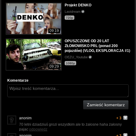
Projekt DENKO
Lastdream
720p
09:19
OPUSZCZONE OD 20 LAT
ZŁOMOWISKO PRL (ponad 200
pojazdów) (VLOG, EKSPLORACJA #1)
OEZU_Youtube
1080p
09:29
Komentarze
Zamieść komentarz
anonim
+ 3
70 letni dziadziuś grozi wszystkim ale to żałosne haha żałosny
pajac
odpowiedz
anonim
+ 3