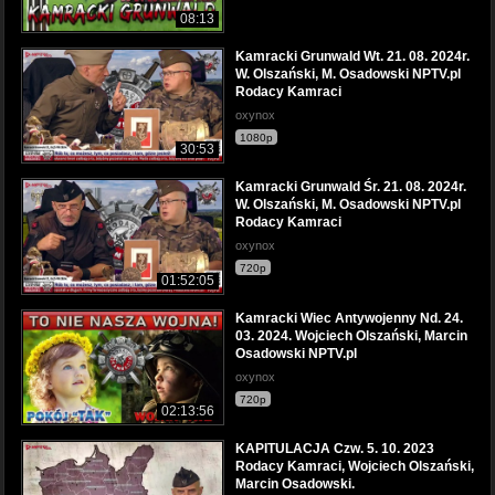
08:13
Kamracki Grunwald Wt. 21. 08. 2024r.
W. Olszański, M. Osadowski NPTV.pl
Rodacy Kamraci
oxynox
1080p
30:53
Kamracki Grunwald Śr. 21. 08. 2024r.
W. Olszański, M. Osadowski NPTV.pl
Rodacy Kamraci
oxynox
720p
01:52:05
Kamracki Wiec Antywojenny Nd. 24.
03. 2024. Wojciech Olszański, Marcin
Osadowski NPTV.pl
oxynox
720p
02:13:56
KAPITULACJA Czw. 5. 10. 2023
Rodacy Kamraci, Wojciech Olszański,
Marcin Osadowski.