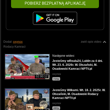
POBIERZ BEZPŁATNĄ APLIKACJĘ
Dodał:
oxynox
zwiń opis video
Rodacy Kamraci
Następne wideo:
Jesteśmy wRealu24, Lublin za 4 dni.
Wt. 23. 6. 2026r. W. Olszański, M.
Osadowski Kamraci NPTV.pl
oxynox
02:00:12
720p
Jesteśmy Wilkami. Wt. 18. 2. 2025r. W.
Olszański, M. Osadowski Rodacy
Kamraci NPTV.pl
oxynox
480p