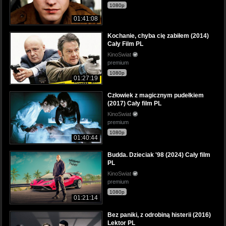
1080p
01:41:08
Kochanie, chyba cię zabiłem (2014)
Cały Film PL
KinoSwiat
premium
1080p
01:27:19
Człowiek z magicznym pudełkiem
(2017) Cały film PL
KinoSwiat
premium
1080p
01:40:44
Budda. Dzieciak '98 (2024) Cały film
PL
KinoSwiat
premium
1080p
01:21:14
Bez paniki, z odrobiną histerii (2016)
Lektor PL