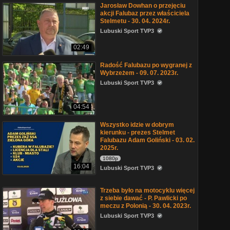
Jarosław Dowhan o przejęciu
akcji Falubaz przez właściciela
Stelmetu - 30. 04. 2024r.
Lubuski Sport TVP3
02:49
Radość Falubazu po wygranej z
Wybrzeżem - 09. 07. 2023r.
Lubuski Sport TVP3
04:54
Wszystko idzie w dobrym
kierunku - prezes Stelmet
Falubazu Adam Goliński - 03. 02.
2025r.
1080p
16:04
Lubuski Sport TVP3
Trzeba było na motocyklu więcej
z siebie dawać - P. Pawlicki po
meczu z Polonią - 30. 04. 2023r.
Lubuski Sport TVP3