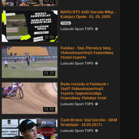
03:12
MARS RTV AGD Gorzów Wlkp. -
Kolejarz Opole - 01. 05. 2005
720p
Lubuski Sport TVP3
32:00
Falubaz - Stal. Pierwszy bieg .
#lubuskisporttvp3 #speedway
#żużel #sports
Lubuski Sport TVP3
01:15
Będą roszady w Falubazie i
Stali? #lubuskisporttvp3
#sports #pgeekstraliga
#speedway #falubaz #stal
Lubuski Sport TVP3
01:50
Cash Broker Stal Gorzów - GKM
Grudziądz - 18.05.2017r.
Lubuski Sport TVP3