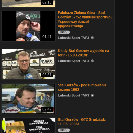
02:13
Falubazu Zielona Góra - Stal
Gorzów 37:52 #lubuskisporttvp3
#speedway #żużel
#pgeekstraliga
1080p
01:41
Lubuski Sport TVP3
Kiedy Stal Gorzów wyjedzie na
tor? - 15.03.2019r.
Lubuski Sport TVP3
03:51
Stal Gorzów - podsumowanie
sezonu 1992
Lubuski Sport TVP3
02:47
Stal Gorzów - GTŻ Grudziądz -
11. 06. 2006r.
1080p