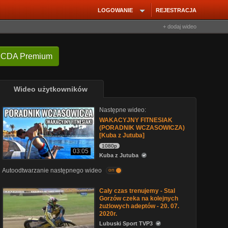
LOGOWANIE
REJESTRACJA
+ dodaj wideo
 CDA Premium
Wideo użytkowników
Następne wideo:
WAKACYJNY FITNESIAK
(PORADNIK WCZASOWICZA)
[Kuba z Jutuba]
1080p
03:05
Kuba z Jutuba
Autoodtwarzanie następnego wideo
on
Cały czas trenujemy - Stal
Gorzów czeka na kolejnych
żużlowych adeptów - 20. 07.
2020r.
Lubuski Sport TVP3