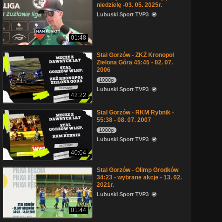
niedzielę -03. 05. 2025r.
Lubuski Sport TVP3
01:48
Stal Gorzów - ZKŻ Kronopol
Zielona Góra 45:45 - 02. 07.
2006
1080p
Lubuski Sport TVP3
42:22
Stal Gorzów - RKM Rybnik -
55:38 - 08. 07. 2007
1080p
Lubuski Sport TVP3
40:04
Stal Gorzów - Olimp Grodków
34:23 - wybrane akcje - 13. 02.
2021r.
Lubuski Sport TVP3
01:44