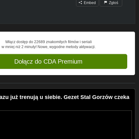
Embed
Zgłoś
Włącz dostęp do 22689 znakomitych filmów i seriali
w mniej niż 2 minuty! Nowe, wygodne metody aktywacji.
Dołącz do CDA Premium
u już trenują u siebie. Gezet Stal Gorzów czeka