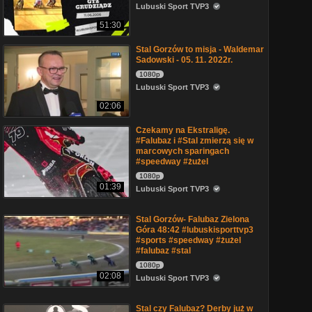
Lubuski Sport TVP3
51:30
Stal Gorzów to misja - Waldemar
Sadowski - 05. 11. 2022r.
1080p
Lubuski Sport TVP3
02:06
Czekamy na Ekstraligę.
#Falubaz i #Stal zmierzą się w
marcowych sparingach
#speedway #żużel
1080p
01:39
Lubuski Sport TVP3
Stal Gorzów- Falubaz Zielona
Góra 48:42 #lubuskisporttvp3
#sports #speedway #żużel
#falubaz #stal
1080p
02:08
Lubuski Sport TVP3
Stal czy Falubaz? Derby już w