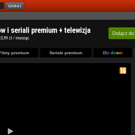
ów i seriali premium + telewizja
Dołącz
do
3,99 zł / miesiąc
Filmy premium
Seriale premium
Dla dzieci