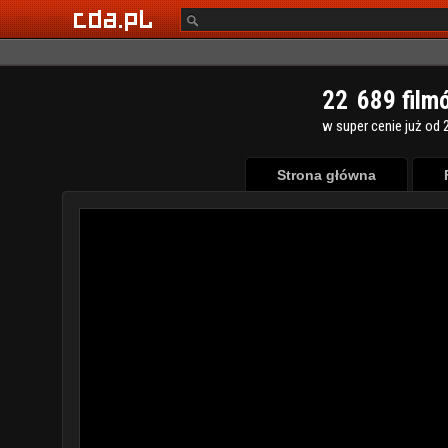
2
2
6
8
9
film
w super cenie już od 2
Strona główna