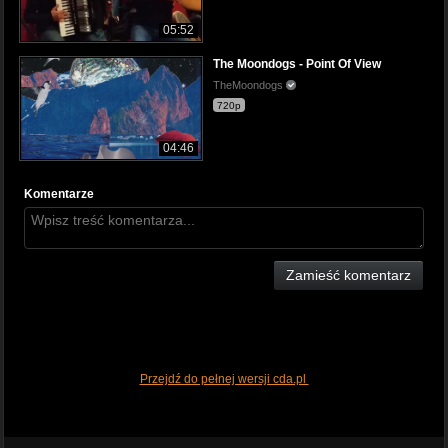
05:52
The Moondogs - Point Of View
TheMoondogs
720p
04:46
Komentarze
Zamieść komentarz
Przejdź do pełnej wersji cda.pl