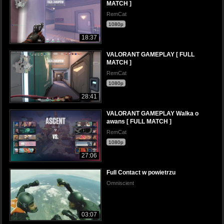
MATCH ]
RemCat
1080p
18:37
VALORANT GAMEPLAY [ FULL
MATCH ]
RemCat
1080p
28:41
VALORANT GAMEPLAY Walka o
awans [ FULL MATCH ]
RemCat
1080p
27:06
Full Contact w powietrzu
Omniscient
03:07