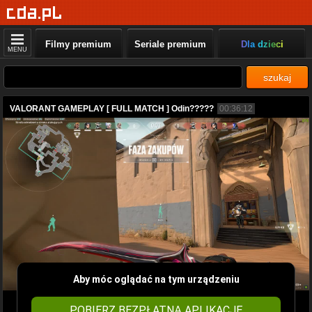
Filmy premium
Seriale premium
Dla dzieci
MENU
szukaj
VALORANT GAMEPLAY [ FULL MATCH ] Odin?????
00:36:12
Aby móc oglądać na tym urządzeniu
POBIERZ BEZPŁATNĄ APLIKACJĘ