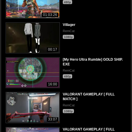
480p
01:03:26
Villager
RemCat
1080p
00:17
[My Hero Ultra Rumble] GOLD SHIP.
EXE
RemCat
480p
16:00
VALORANT GAMEPLAY [ FULL
MATCH ]
RemCat
1080p
33:07
VALORANT GAMEPLAY [ FULL