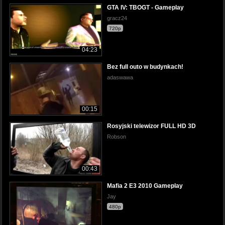
GTA IV: TBOGT - Gameplay
gracz24
720p
04:23
Bez full outo w budynkach!
adaswawa
00:15
Rosyjski telewizor FULL HD 3D
Robson
00:43
Mafia 2 E3 2010 Gameplay
Jay
480p