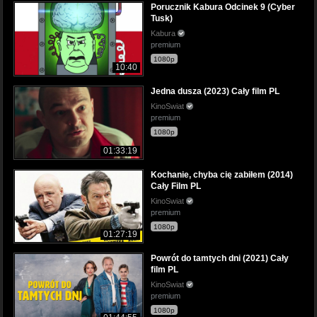
Porucznik Kabura Odcinek 9 (Cyber
Tusk)
Kabura
premium
1080p
10:40
Jedna dusza (2023) Cały film PL
KinoSwiat
premium
1080p
01:33:19
Kochanie, chyba cię zabiłem (2014)
Cały Film PL
KinoSwiat
premium
1080p
01:27:19
Powrót do tamtych dni (2021) Cały
film PL
KinoSwiat
premium
1080p