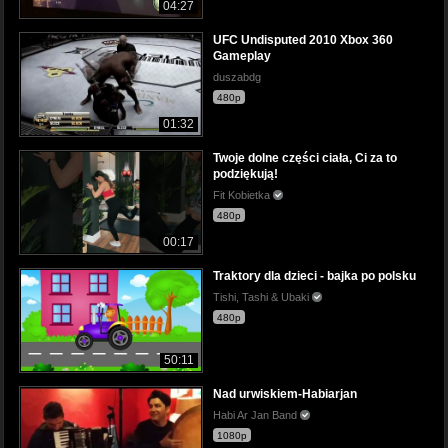
04:27
UFC Undisputed 2010 Xbox 360
Gameplay
duszabdg
480p
01:32
Twoje dolne części ciała, Ci za to
podziękują!
Fit Kobietka
480p
00:17
Traktory dla dzieci - bajka po polsku
Tishi, Tashi & Ubaki
480p
50:11
Nad urwiskiem-Habiarjan
Habi Ar Jan Band
1080p