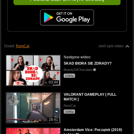
Dodał:
RemCat
zwiń opis video
Następne wideo:
SKAD BIORA SIE ZDRADY?
BeautyOfChocolate
1080p
03:44
VALORANT GAMEPLAY [ FULL
MATCH ]
RemCat
1080p
28:41
Amsterdam Vice: Początek (2019)