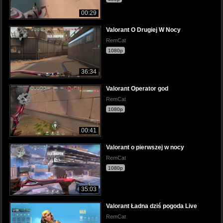
00:29
Valorant O Drugiej W Nocy
RemCat
1080p
36:34
Valorant Operator god
RemCat
1080p
00:41
Valorant o pierwszej w nocy
RemCat
1080p
35:03
Valorant Ładna dziś pogoda Live
RemCat