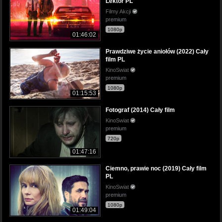
Lektor PL
Filmy Akcji
premium
1080p
01:46:02
Prawdziwe życie aniołów (2022) Cały
film PL
KinoSwiat
premium
1080p
01:15:53
Fotograf (2014) Cały film
KinoSwiat
premium
720p
01:47:16
Ciemno, prawie noc (2019) Cały film
PL
KinoSwiat
premium
1080p
01:49:04