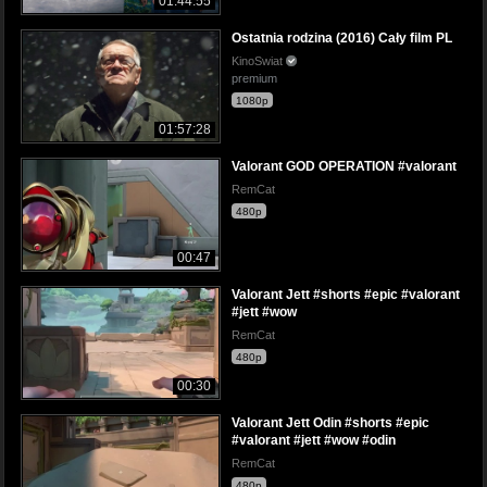
01:44:55
Ostatnia rodzina (2016) Cały film PL
KinoSwiat
premium
1080p
01:57:28
Valorant GOD OPERATION #valorant
RemCat
480p
00:47
Valorant Jett #shorts #epic #valorant
#jett #wow
RemCat
480p
00:30
Valorant Jett Odin #shorts #epic
#valorant #jett #wow #odin
RemCat
480p