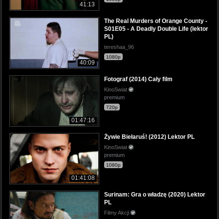
41:13
The Real Murders of Orange County -
S01E05 - A Deadly Double Life (lektor
PL)
tereshaa_96
1080p
40:09
Fotograf (2014) Cały film
KinoSwiat
premium
720p
01:47:16
Żywie Biełaruś! (2012) Lektor PL
KinoSwiat
premium
1080p
01:41:08
Surinam: Gra o władzę (2020) Lektor
PL
Filmy Akcji