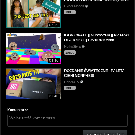
Cyber Marian
1080p
02:19
KARŁOWATE || NutkoSfera || Piosenki
DLA DZIECI || CeZik dzieciom
NutkoSfera
1080p
04:40
ROZDANIE ŚWIĄTECZNE - PALETA
CIENI MORPHE!!!
HanellaTV
1080p
21:40
Komentarze
Zamieść komentarz