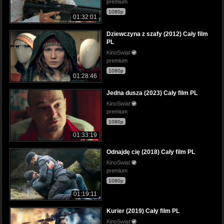
premium
1080p
01:32:01
Dziewczyna z szafy (2012) Cały film
PL
KinoSwiat
premium
1080p
01:28:46
Jedna dusza (2023) Cały film PL
KinoSwiat
premium
1080p
01:33:19
Odnajdę cię (2018) Cały film PL
KinoSwiat
premium
1080p
01:19:11
Kurier (2019) Cały film PL
KinoSwiat