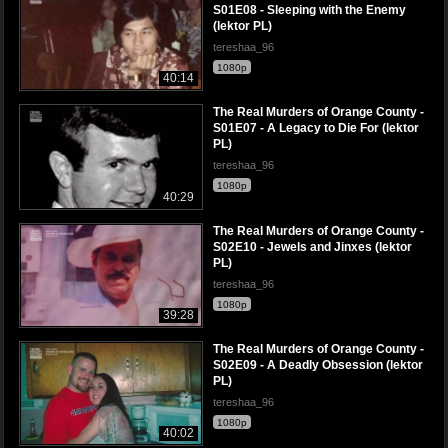
S01E08 - Sleeping with the Enemy
(lektor PL)
tereshaa_96
1080p
40:14
The Real Murders of Orange County -
S01E07 - A Legacy to Die For (lektor
PL)
tereshaa_96
1080p
40:29
The Real Murders of Orange County -
S02E10 - Jewels and Jinxes (lektor
PL)
tereshaa_96
1080p
39:28
The Real Murders of Orange County -
S02E09 - A Deadly Obsession (lektor
PL)
tereshaa_96
1080p
40:02