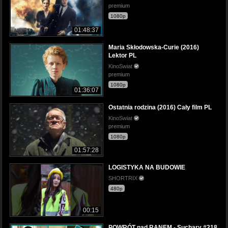
premium
1080p
01:48:37
Maria Skłodowska-Curie (2016)
Lektor PL
KinoSwiat
premium
1080p
01:36:07
Ostatnia rodzina (2016) Cały film PL
KinoSwiat
premium
1080p
01:57:28
LOGISTYKA NA BUDOWIE
SHORTRIX
480p
00:15
POWRÓT nad RANEM - Suchary #218