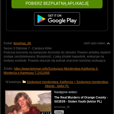
POBIERZ BEZPŁATNĄ APLIKACJĘ
Dodał:
tereshaa_96
zwiń opis video
Sezon 3 Odcinek 7 - Campus Killer
Podczas koncertu na kampusie dochodzi do zbrodni. Pewien ambitny student
zostaje zasztyletowany. Brutalność, z jaką działał napastnik, wskazuje na
motywy osobiste. Prawda okazuje się jednak znacznie bardziej szokująca.
Źródło:
https://www.teleman.pl/tv/Szokujace-Morderstwa-Kalifornia-3-
Morderca-z-Kampusu-7-2411666
W katalogu:
Szokujące morderstwa: Kalifornia + Szokujące morderstwa:
Atlanta - lektor PL
Następne wideo:
The Real Murders of Orange County -
S03E09 - Stolen Youth (lektor PL)
tereshaa_96
1080p
41:12