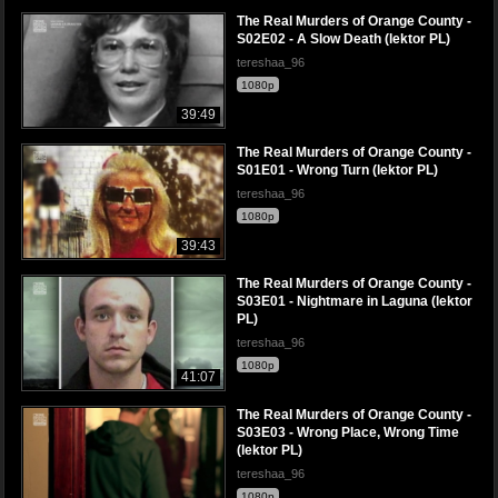
The Real Murders of Orange County -
S02E02 - A Slow Death (lektor PL)
tereshaa_96
1080p
39:49
The Real Murders of Orange County -
S01E01 - Wrong Turn (lektor PL)
tereshaa_96
1080p
39:43
The Real Murders of Orange County -
S03E01 - Nightmare in Laguna (lektor
PL)
tereshaa_96
1080p
41:07
The Real Murders of Orange County -
S03E03 - Wrong Place, Wrong Time
(lektor PL)
tereshaa_96
1080p