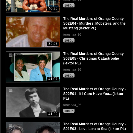
1080p
40:25
The Real Murders of Orange County -
S02E04 - Murders, Mobsters, and the
Mustang (lektor PL)
tereshaa_96
1080p
39:57
The Real Murders of Orange County -
S03E05 - Christmas Catastrophe
(lektor PL)
tereshaa_96
1080p
41:07
The Real Murders of Orange County -
S02E01 - If I Cant Have You... (lektor
PL)
tereshaa_96
1080p
41:22
The Real Murders of Orange County -
S01E03 - Love Lost at Sea (lektor PL)