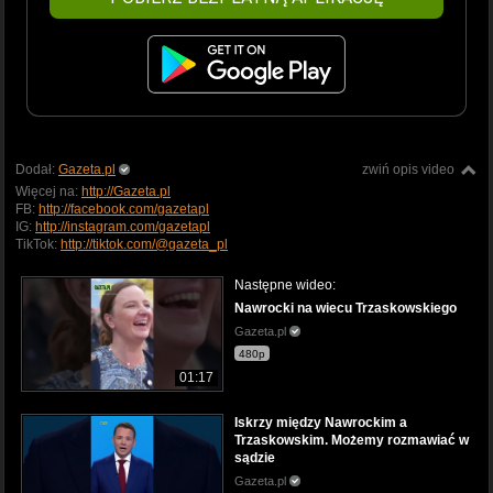
Dodał:
Gazeta.pl
zwiń opis video
Więcej na:
http://Gazeta.pl
FB:
http://facebook.com/gazetapl
IG:
http://instagram.com/gazetapl
TikTok:
http://tiktok.com/@gazeta_pl
Następne wideo:
Nawrocki na wiecu Trzaskowskiego
Gazeta.pl
480p
01:17
Iskrzy między Nawrockim a
Trzaskowskim. Możemy rozmawiać w
sądzie
Gazeta.pl