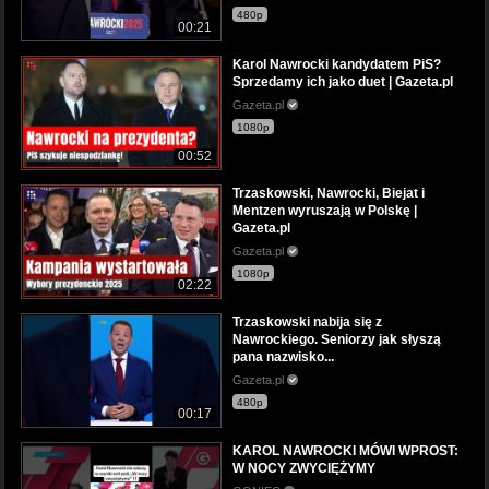
480p
00:21
Karol Nawrocki kandydatem PiS?
Sprzedamy ich jako duet | Gazeta.pl
Gazeta.pl
1080p
00:52
Trzaskowski, Nawrocki, Biejat i
Mentzen wyruszają w Polskę |
Gazeta.pl
Gazeta.pl
1080p
02:22
Trzaskowski nabija się z
Nawrockiego. Seniorzy jak słyszą
pana nazwisko...
Gazeta.pl
480p
00:17
KAROL NAWROCKI MÓWI WPROST:
W NOCY ZWYCIĘŻYMY