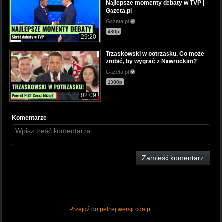
Najlepsze momenty debaty w TVP |
Gazeta.pl
Gazeta.pl
480p
29:20
Trzaskowski w potrzasku. Co może
zrobić, by wygrać z Nawrockim?
Gazeta.pl
1080p
02:09
Komentarze
Zamieść komentarz
Przejdź do pełnej wersji cda.pl