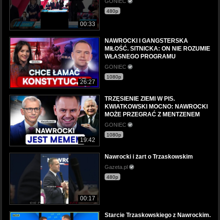
GONIEC
480p
00:33
NAWROCKI I GANGSTERSKA
MIŁOŚĆ. SITNICKA: ON NIE ROZUMIE
WŁASNEGO PROGRAMU
GONIEC
1080p
26:27
TRZĘSIENIE ZIEMI W PIS.
KWIATKOWSKI MOCNO: NAWROCKI
MOŻE PRZEGRAĆ Z MENTZENEM
GONIEC
1080p
19:42
Nawrocki i żart o Trzaskowskim
Gazeta.pl
480p
00:17
Starcie Trzaskowskiego z Nawrockim.