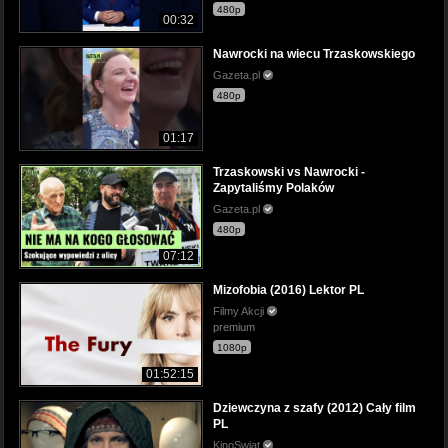
480p
00:32
Nawrocki na wiecu Trzaskowskiego
Gazeta.pl
480p
01:17
Trzaskowski vs Nawrocki -
Zapytaliśmy Polaków
Gazeta.pl
480p
07:12
Mizofobia (2016) Lektor PL
Filmy Akcji
premium
1080p
01:52:15
Dziewczyna z szafy (2012) Cały film
PL
KinoSwiat