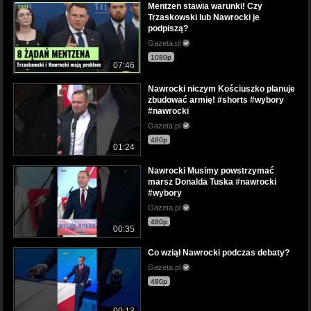
Mentzen stawia warunki! Czy
Trzaskowski lub Nawrocki je
podpiszą?
Gazeta.pl
1080p
07:46
Nawrocki niczym Kościuszko planuje
zbudować armię! #shorts #wybory
#nawrocki
Gazeta.pl
480p
01:24
Nawrocki Musimy powstrzymać
marsz Donalda Tuska #nawrocki
#wybory
Gazeta.pl
480p
00:35
Co wziął Nawrocki podczas debaty?
Gazeta.pl
480p