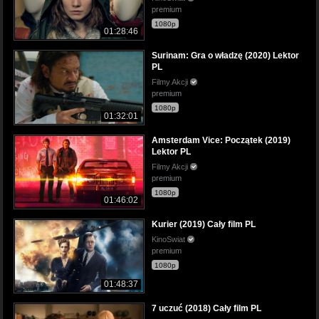
premium
1080p
01:28:46
Surinam: Gra o władzę (2020) Lektor
PL
Filmy Akcji
premium
1080p
01:32:01
Amsterdam Vice: Początek (2019)
Lektor PL
Filmy Akcji
premium
1080p
01:46:02
Kurier (2019) Cały film PL
KinoSwiat
premium
1080p
01:48:37
7 uczuć (2018) Cały film PL