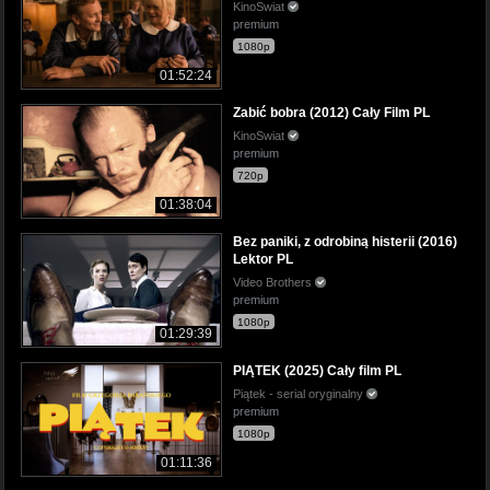
KinoSwiat
premium
1080p
01:52:24
Zabić bobra (2012) Cały Film PL
KinoSwiat
premium
720p
01:38:04
Bez paniki, z odrobiną histerii (2016)
Lektor PL
Video Brothers
premium
1080p
01:29:39
PIĄTEK (2025) Cały film PL
Piątek - serial oryginalny
premium
1080p
01:11:36