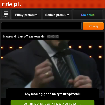
Filmy premium
Seriale premium
Dla dzieci
MENU
szukaj
Nawrocki i żart o Trzaskowskim
00:00:35
Aby móc oglądać na tym urządzeniu
POBIERZ BEZPŁATNĄ APLIKACJĘ