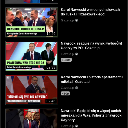
00:13
Karol Nawrocki w mocnych słowach
do Tuska i Trzaskowskiego!
Gazeta.pl
12:49
Nawrocki reaguje na wyniki wyborów!
Uderzył w PO | Gazeta.pl
Gazeta.pl
1080p
02:33
Karol Nawrocki i historia apartamentu
miłości | Gazeta.pl
Gazeta.pl
480p
02:46
Nawrocki Będę bił się o więcej tanich
mieszkań dla Was. #shorts #nawrocki
#wybory
Gazeta.pl