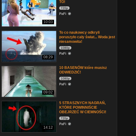
TO!
720p
PaFi
10:03
To co naukowcy odkryli
poruszyło cały świat... Woda jest
niesamowita!
1080p
PaFi
08:29
10 BASENÓW które musisz
ODWIEDZIĆ!
1080p
PaFi
09:02
5 STRASZNYCH NAGRAŃ,
KTÓRE POWINNIŚCIE
OBEJRZEĆ W CIEMNOŚCI!
720p
PaFi
14:12