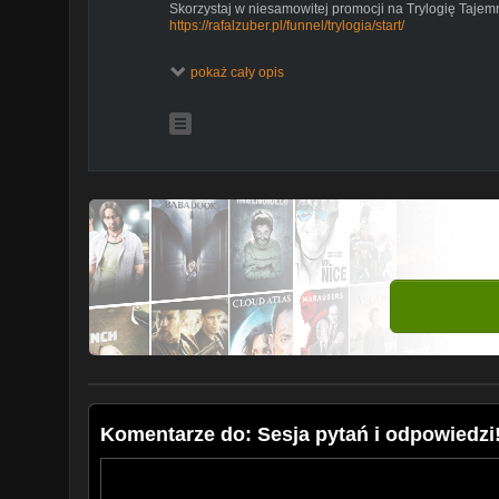
Skorzystaj w niesamowitej promocji na Trylogię Tajem
https://rafalzuber.pl/funnel/trylogia/start/
To bestseller w kolekcji moich kursów.
pokaż cały opis
FB -
https://www.facebook.com/rafalzuberrelacje/
IG -
https://www.instagram.com/rafalzuberofficial
Grupa dla klientów -
https://www.facebook.com/group
Komentarze do: Sesja pytań i odpowiedzi