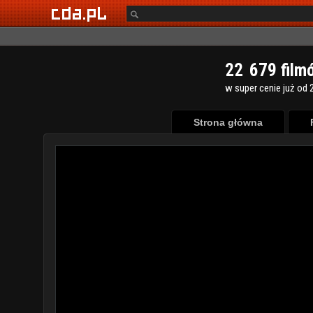
2
2
6
7
9
film
w super cenie już od 2
Strona główna