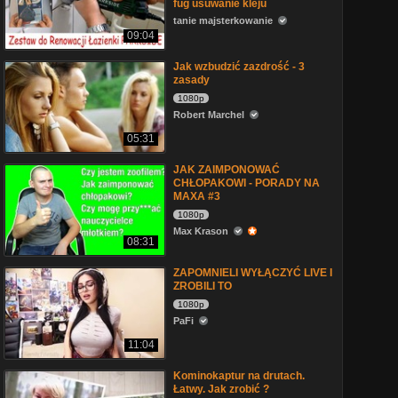
fug usuwanie kleju
tanie majsterkowanie
09:04
Jak wzbudzić zazdrość - 3
zasady
1080p
Robert Marchel
05:31
JAK ZAIMPONOWAĆ
CHŁOPAKOWI - PORADY NA
MAXA #3
1080p
Max Krason
08:31
ZAPOMNIELI WYŁĄCZYĆ LIVE I
ZROBILI TO
1080p
PaFi
11:04
Kominokaptur na drutach.
Łatwy. Jak zrobić ?