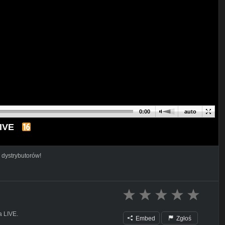
0:00
auto
LIVE
 dystrybutorów!
a LIVE.
Embed
Zgłoś