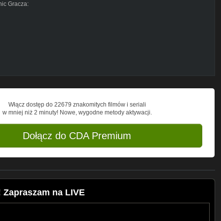
nic Gracza:
s/771053446424359/
Włącz dostęp do 22679 znakomitych filmów i seriali
w mniej niż 2 minuty! Nowe, wygodne metody aktywacji.
Dołącz do CDA Premium
! Zapraszam na LIVE