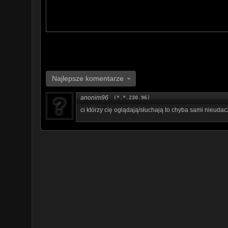
Najlepsze komentarze
anonim96
(*.*.230.96)
ci którzy cię oglądają/słuchają to chyba sami nieudacz