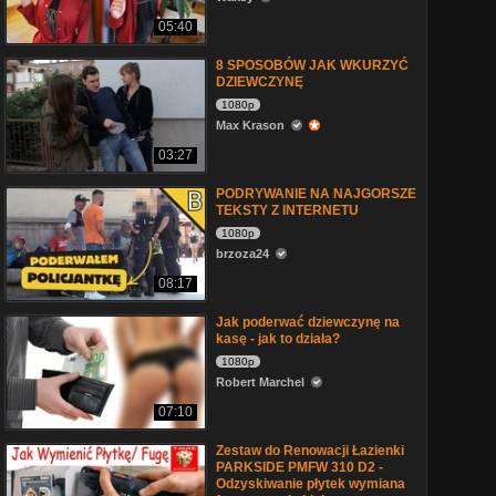
05:40
8 SPOSOBÓW JAK WKURZYĆ
DZIEWCZYNĘ
1080p
Max Krason
03:27
PODRYWANIE NA NAJGORSZE
TEKSTY Z INTERNETU
1080p
brzoza24
08:17
Jak poderwać dziewczynę na
kasę - jak to działa?
1080p
Robert Marchel
07:10
Zestaw do Renowacji Łazienki
PARKSIDE PMFW 310 D2 -
Odzyskiwanie płytek wymiana