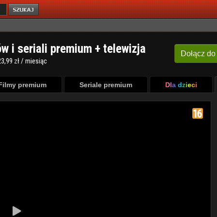
ów i seriali premium + telewizja
Dołącz
do
3,99 zł / miesiąc
Filmy premium
Seriale premium
Dla dzieci