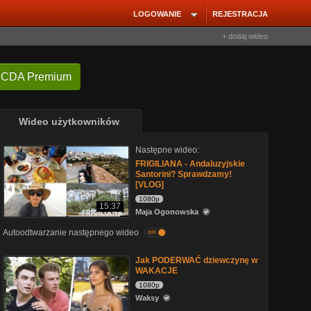
LOGOWANIE
REJESTRACJA
+ dodaj wideo
 CDA Premium
Wideo użytkowników
Następne wideo:
FRIGILIANA - Andaluzyjskie
Santorini? Sprawdzamy!
[VLOG]
1080p
15:37
Maja Ogonowska
Autoodtwarzanie następnego wideo
on
Jak PODERWAĆ dziewczynę w
WAKACJE
1080p
Waksy