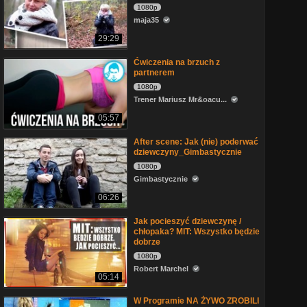
1080p
maja35
29:29
Ćwiczenia na brzuch z
partnerem
1080p
Trener Mariusz Mr&oacu...
05:57
After scene: Jak (nie) poderwać
dziewczyny_Gimbastycznie
1080p
Gimbastycznie
06:26
Jak pocieszyć dziewczynę /
chłopaka? MIT: Wszystko będzie
dobrze
1080p
Robert Marchel
05:14
W Programie NA ŻYWO ZROBILI