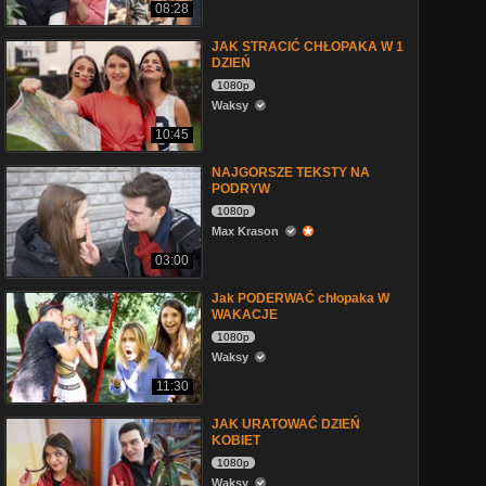
08:28
JAK STRACIĆ CHŁOPAKA W 1
DZIEŃ
1080p
Waksy
10:45
NAJGORSZE TEKSTY NA
PODRYW
1080p
Max Krason
03:00
Jak PODERWAĆ chłopaka W
WAKACJE
1080p
Waksy
11:30
JAK URATOWAĆ DZIEŃ
KOBIET
1080p
Waksy