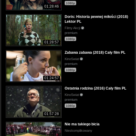
1080p
01:28:46
Doris: Historia pewnej miłości (2018)
Lektor PL
Filmy Akcji
premium
1080p
01:28:57
Zabawa zabawa (2018) Cały film PL
KinoSwiat
premium
1080p
01:24:57
Ostatnia rodzina (2016) Cały film PL
KinoSwiat
premium
1080p
01:57:28
Nie ma takiego bicia
Nieskomplikowany