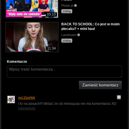
Plotek.pl
1080p
05:10
BACK TO SCHOOL: Co jest w moim
plecaku? + mini haul
Lastdream
1080p
11:34
Komentarze
Zamieść komentarz
xxc1bartek
I to na pasach!!! Widać że od miesiącaa nie ma komentarza XD
odpowiedz