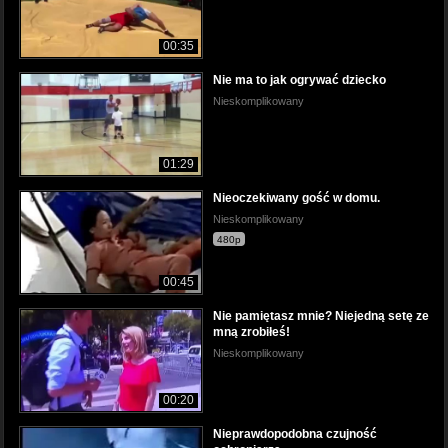
00:35
Nie ma to jak ogrywać dziecko
Nieskomplikowany
01:29
Nieoczekiwany gość w domu.
Nieskomplikowany
480p
00:45
Nie pamiętasz mnie? Niejedną setę ze
mną zrobiłeś!
Nieskomplikowany
00:20
Nieprawdopodobna czujność