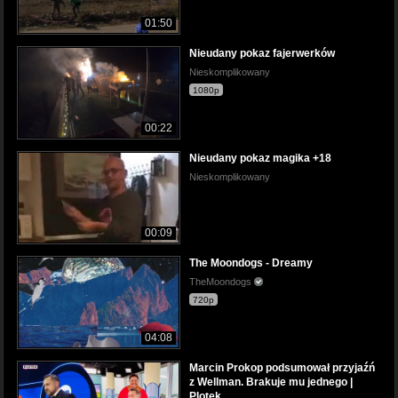
01:50
Nieudany pokaz fajerwerków
Nieskomplikowany
1080p
00:22
Nieudany pokaz magika +18
Nieskomplikowany
00:09
The Moondogs - Dreamy
TheMoondogs
720p
04:08
Marcin Prokop podsumował przyjaźń
z Wellman. Brakuje mu jednego |
Plotek