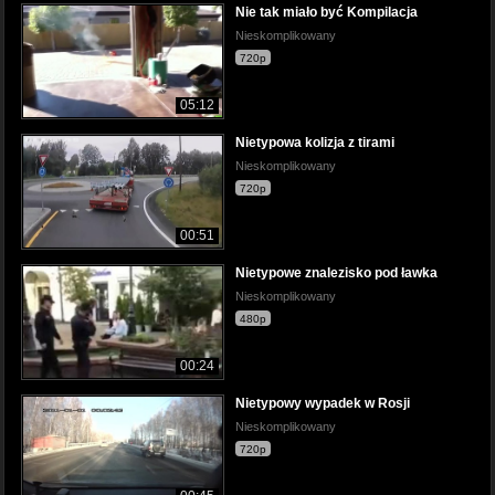
Nie tak miało być Kompilacja
Nieskomplikowany
720p
05:12
Nietypowa kolizja z tirami
Nieskomplikowany
720p
00:51
Nietypowe znalezisko pod ławka
Nieskomplikowany
480p
00:24
Nietypowy wypadek w Rosji
Nieskomplikowany
720p