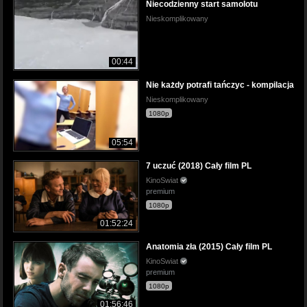
Niecodzienny start samolotu
Nieskomplikowany
00:44
Nie każdy potrafi tańczyc - kompilacja
Nieskomplikowany
1080p
05:54
7 uczuć (2018) Cały film PL
KinoSwiat
premium
1080p
01:52:24
Anatomia zła (2015) Cały film PL
KinoSwiat
premium
1080p
01:56:46