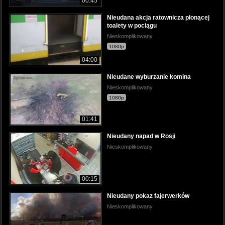
00:45
Nieudana akcja ratownicza płonącej
toalety w pociągu
Nieskomplikowany
1080p
04:00
Nieudane wyburzanie komina
Nieskomplikowany
1080p
01:41
Nieudany napad w Rosji
Nieskomplikowany
00:15
Nieudany pokaz fajerwerków
Nieskomplikowany