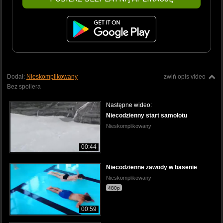
Dodał:
Nieskomplikowany
zwiń opis video
Bez spoilera
Następne wideo:
Niecodzienny start samolotu
Nieskomplikowany
00:44
Niecodzienne zawody w basenie
Nieskomplikowany
480p
00:59