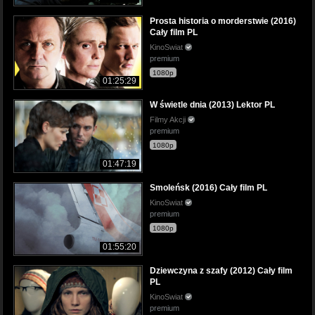
Prosta historia o morderstwie (2016)
Cały film PL
KinoSwiat
premium
1080p
01:25:29
W świetle dnia (2013) Lektor PL
Filmy Akcji
premium
1080p
01:47:19
Smoleńsk (2016) Cały film PL
KinoSwiat
premium
1080p
01:55:20
Dziewczyna z szafy (2012) Cały film
PL
KinoSwiat
premium