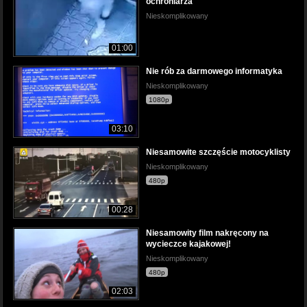
ochroniarza
Nieskomplikowany
01:00
Nie rób za darmowego informatyka
Nieskomplikowany
1080p
03:10
Niesamowite szczęście motocyklisty
Nieskomplikowany
480p
00:28
Niesamowity film nakręcony na
wycieczce kajakowej!
Nieskomplikowany
480p
02:03