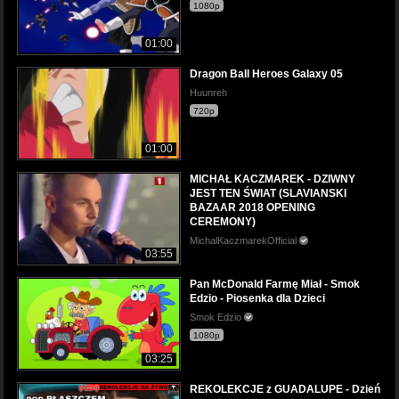
1080p
01:00
Dragon Ball Heroes Galaxy 05
Huunreh
720p
01:00
MICHAŁ KACZMAREK - DZIWNY
JEST TEN ŚWIAT (SLAVIANSKI
BAZAAR 2018 OPENING
CEREMONY)
MichalKaczmarekOfficial
03:55
Pan McDonald Farmę Miał - Smok
Edzio - Piosenka dla Dzieci
Smok Edzio
1080p
03:25
REKOLEKCJE z GUADALUPE - Dzień