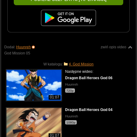
Dodał:
Huunreh
zwiń opis video
God Mission 05
W katalogu:
4. God Mission
Następne wideo:
Dragon Ball Heroes God 06
Huunreh
720p
01:07
Dragon Ball Heroes God 04
Huunreh
1080p
01:07