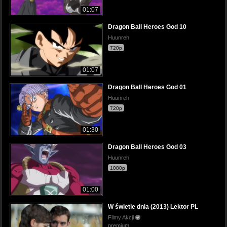
01:07
Dragon Ball Heroes God 10
Huunreh
720p
01:07
Dragon Ball Heroes God 01
Huunreh
720p
01:30
Dragon Ball Heroes God 03
Huunreh
1080p
01:00
W świetle dnia (2013) Lektor PL
Filmy Akcji
premium