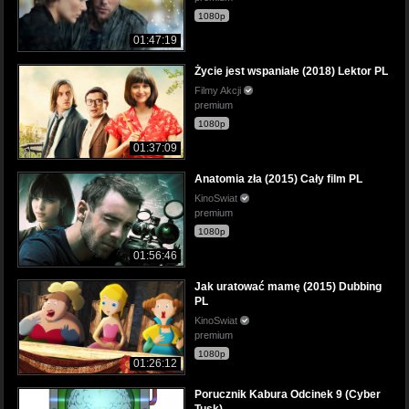
1080p
01:47:19
Życie jest wspaniałe (2018) Lektor PL
Filmy Akcji
premium
1080p
01:37:09
Anatomia zła (2015) Cały film PL
KinoSwiat
premium
1080p
01:56:46
Jak uratować mamę (2015) Dubbing
PL
KinoSwiat
premium
1080p
01:26:12
Porucznik Kabura Odcinek 9 (Cyber