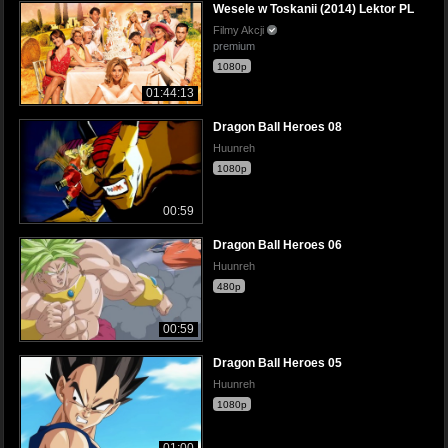
Wesele w Toskanii (2014) Lektor PL
Filmy Akcji
premium
1080p
01:44:13
Dragon Ball Heroes 08
Huunreh
1080p
00:59
Dragon Ball Heroes 06
Huunreh
480p
00:59
Dragon Ball Heroes 05
Huunreh
1080p
01:00