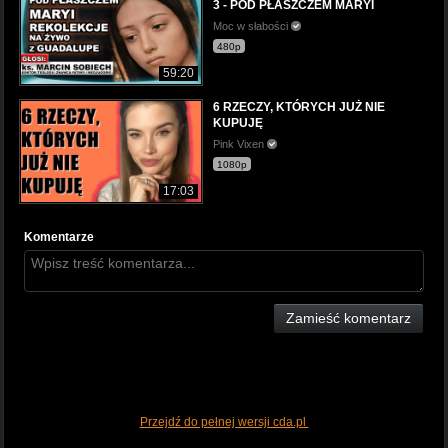
3 - POD PŁASZCZEM MARYI
Moc w słabości
480p
59:20
6 RZECZY, KTÓRYCH JUŻ NIE
KUPUJĘ
Pink Vixen
1080p
17:03
Komentarze
Zamieść komentarz
Przejdź do pełnej wersji cda.pl