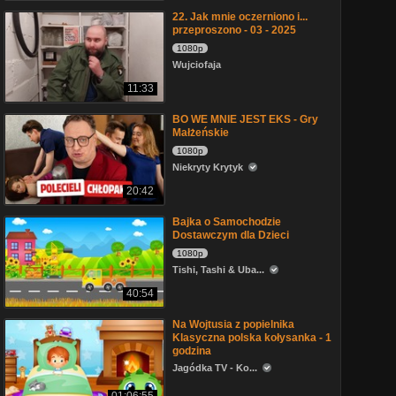
22. Jak mnie oczerniono i...
przeproszono - 03 - 2025
1080p
Wujciofaja
11:33
BO WE MNIE JEST EKS - Gry
Małżeńskie
1080p
Niekryty Krytyk
20:42
Bajka o Samochodzie
Dostawczym dla Dzieci
1080p
Tishi, Tashi & Uba...
40:54
Na Wojtusia z popielnika
Klasyczna polska kołysanka - 1
godzina
Jagódka TV - Ko...