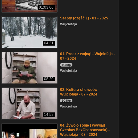
01:03:06
Szepty (część 1) - 01 - 2025
Wujciofaja
04:31
01. Precz z wojną! - Wujciofaja -
07 - 2024
1080p
Wujciofaja
08:20
02. Kultura chciwców -
Wujciofaja - 07 - 2024
1080p
Wujciofaja
14:52
04. Żywo o sobie ( wywiad
Czesław BezChaosowania) -
Wujciofaja - 08 - 2024