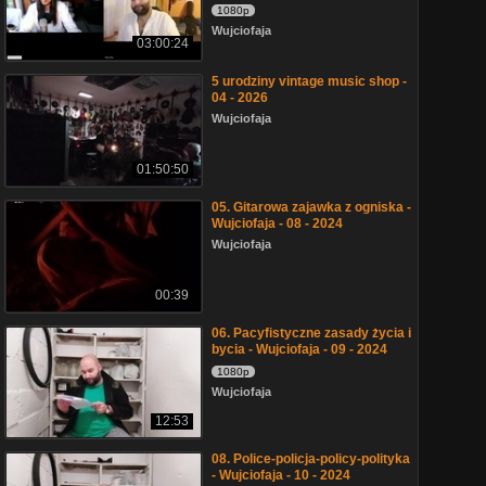
1080p
Wujciofaja
03:00:24
5 urodziny vintage music shop -
04 - 2026
Wujciofaja
01:50:50
05. Gitarowa zajawka z ogniska -
Wujciofaja - 08 - 2024
Wujciofaja
00:39
06. Pacyfistyczne zasady życia i
bycia - Wujciofaja - 09 - 2024
1080p
Wujciofaja
12:53
08. Police-policja-policy-polityka
- Wujciofaja - 10 - 2024