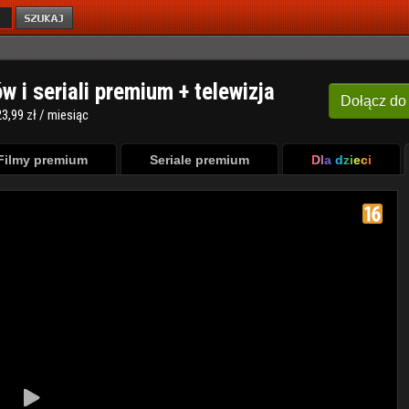
ów i seriali premium + telewizja
Dołącz
do
3,99 zł / miesiąc
Filmy premium
Seriale premium
Dla dzieci