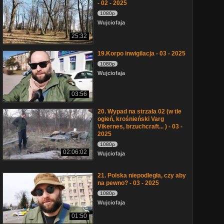
- 02 - 2025
1080p
Wujciofaja
25:32
19.Korpo inwigilacja - 03 - 2025
1080p
Wujciofaja
03:56
20. Wypad na strzała 02 (w tle
ogień, krośnieński Varg
Vikernes, brzuchcraft... ) - 03 -
2025
1080p
02:06:02
Wujciofaja
21. Polska niepodległa, czy aby
na pewno? - 03 - 2025
1080p
Wujciofaja
01:50