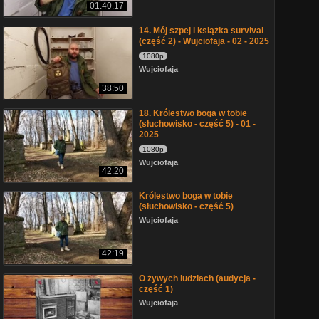
01:40:17
14. Mój szpej i książka survival
(część 2) - Wujciofaja - 02 - 2025
1080p
Wujciofaja
38:50
18. Królestwo boga w tobie
(słuchowisko - część 5) - 01 -
2025
1080p
Wujciofaja
42:20
Królestwo boga w tobie
(słuchowisko - część 5)
Wujciofaja
42:19
O żywych ludziach (audycja -
część 1)
Wujciofaja