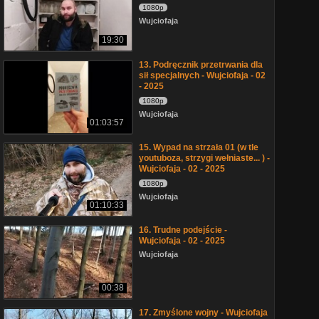
1080p
Wujciofaja
19:30
13. Podręcznik przetrwania dla
sił specjalnych - Wujciofaja - 02
- 2025
1080p
Wujciofaja
01:03:57
15. Wypad na strzała 01 (w tle
youtuboza, strzygi wełniaste... ) -
Wujciofaja - 02 - 2025
1080p
Wujciofaja
01:10:33
16. Trudne podejście -
Wujciofaja - 02 - 2025
Wujciofaja
00:38
17. Zmyślone wojny - Wujciofaja