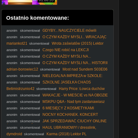
01:06:55
Ostatnio komentowane:
GDYBY... NAUCZYCIELE mówili
anonim
skomentował
PRAWDĘ
O CZYM KAŻDY MYŚLI... WRACAJĄC
anonim
skomentował
ZE SZKOŁY
mariankot21
Wrota zaświatów (2015) Lektor
skomentował
PL
Czego NIE robić na LEKCJI
anonim
skomentował
O CZYM KAŻDY MYŚLI NA...
anonim
skomentował
SPRAWDZIANIE
O CZYM KAŻDY MYŚLI NA... HISTORII
anonim
skomentował
adrian-borowiec12
Most nad Sundem S03E06
skomentował
Lektor PL
NIELEGALNA IMPREZA w SZKOLE:
anonim
skomentował
PART 2
SZKOLNE JASEŁKA CHAOS
anonim
skomentował
Betimistrzunio42
Harry Price: Łowca duchów
skomentował
(2015) Lektor PL
WAKACJE - W MIEŚCIE vs NA OBOZIE
anonim
skomentował
MSKPU Q&A - Nad tym zastanawiasz
anonim
skomentował
się zanim zaaplikujesz
6 MIESIĘCY Z KOSMETYKAMI
anonim
skomentował
DOMOWEJ ROBOTY - feat BLOG FASOLKI
NOCNY KOCHANEK. KONCERT
anonim
skomentował
JAK SPRZEDAWAĆ CIUCHY ONLINE
anonim
skomentował
ŻEBY ZAROBIĆ KASĘ
HAUL UBRANIOWY! / dresslink,
anonim
skomentował
cndirect, lalalilo, ericdress, bransoletki przyjazni
dymdroid
Karma (2018) Lektor PL
skomentował