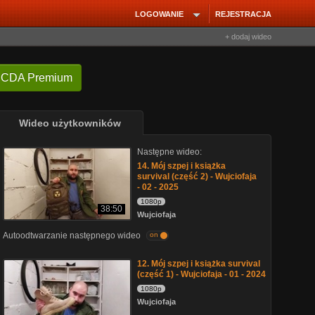
LOGOWANIE
REJESTRACJA
+ dodaj wideo
 CDA Premium
Wideo użytkowników
Następne wideo:
14. Mój szpej i książka
survival (część 2) - Wujciofaja
- 02 - 2025
1080p
38:50
Wujciofaja
Autoodtwarzanie następnego wideo
on
12. Mój szpej i książka survival
(część 1) - Wujciofaja - 01 - 2024
1080p
Wujciofaja