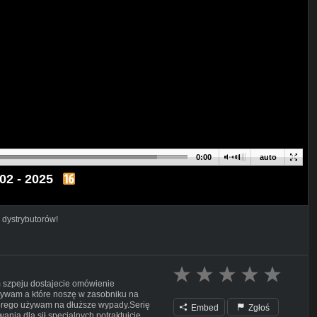
0:00
auto
 02 - 2025
 dystrybutorów!
 szpeju dostajecie omówienie
żywam a które noszę w zasobniku na
którego używam na dłuższe wypady.Serię
Embed
Zgłoś
ania dla sił specjalnych potraktujcie