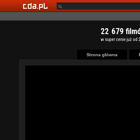
2
2
6
7
9
film
w super cenie już od 2
Strona główna