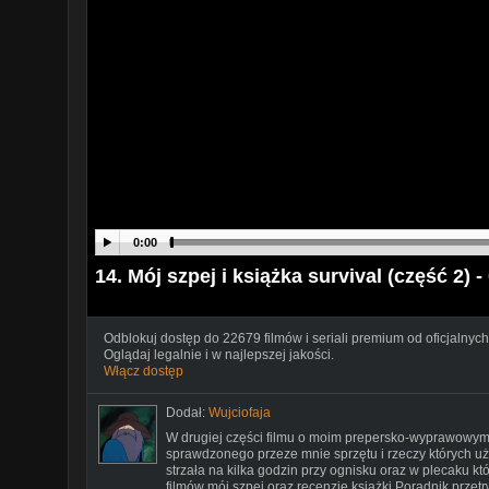
0:00
14. Mój szpej i książka survival (część 2) -
Odblokuj dostęp do 22679 filmów i seriali premium od oficjalnych
Oglądaj legalnie i w najlepszej jakości.
Włącz dostęp
Dodał:
Wujciofaja
W drugiej części filmu o moim prepersko-wyprawowym
sprawdzonego przeze mnie sprzętu i rzeczy których u
strzała na kilka godzin przy ognisku oraz w plecaku 
filmów mój szpej oraz recenzję książki Poradnik przetrw