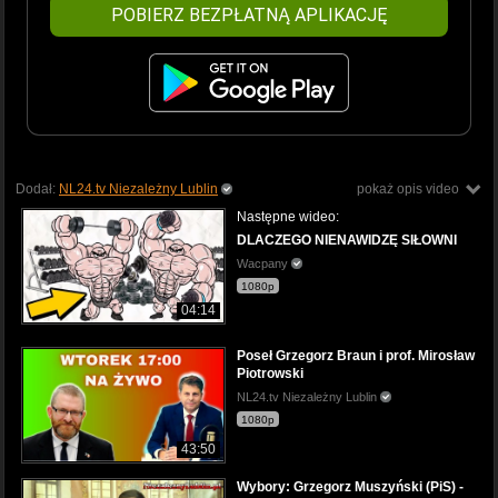
POBIERZ BEZPŁATNĄ APLIKACJĘ
Dodał:
NL24.tv Niezależny Lublin
pokaż opis video
Następne wideo:
DLACZEGO NIENAWIDZĘ SIŁOWNI
Wacpany
1080p
04:14
Poseł Grzegorz Braun i prof. Mirosław
Piotrowski
NL24.tv Niezależny Lublin
1080p
43:50
Wybory: Grzegorz Muszyński (PiS) -