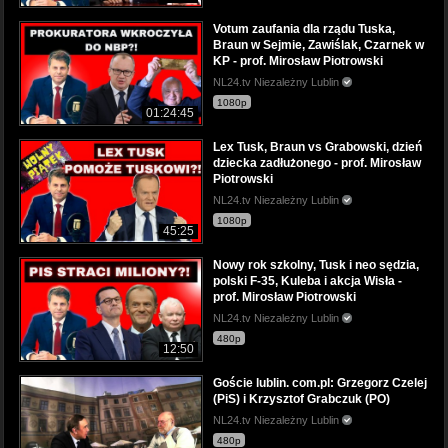
Votum zaufania dla rządu Tuska,
Braun w Sejmie, Zawiślak, Czarnek w
KP - prof. Mirosław Piotrowski
NL24.tv Niezależny Lublin
1080p
01:24:45
Lex Tusk, Braun vs Grabowski, dzień
dziecka zadłużonego - prof. Mirosław
Piotrowski
NL24.tv Niezależny Lublin
1080p
45:25
Nowy rok szkolny, Tusk i neo sędzia,
polski F-35, Kuleba i akcja Wisła -
prof. Mirosław Piotrowski
NL24.tv Niezależny Lublin
480p
12:50
Goście lublin. com.pl: Grzegorz Czelej
(PiS) i Krzysztof Grabczuk (PO)
NL24.tv Niezależny Lublin
480p