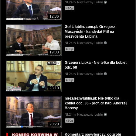
NL24.tv Niezależny Lublin
480p
12:36
Gość lublin. com.pl: Grzegorz
Muszyński - kandydat PiS na
prezydenta Lublina
NL24.tv Niezależny Lublin
480p
19:03
Grzegorz Lipka - Nie tylko dla kobiet
odc. 68
NL24.tv Niezależny Lublin
480p
23:10
niezaleznylublin.pl: Nie tylko dla
kobiet odc. 36 - prof. dr hab. Andrzej
Borowy
NL24.tv Niezależny Lublin
480p
20:20
Komentarz powyborczy, co zrobi