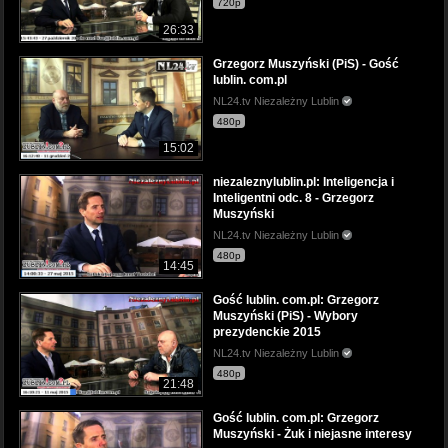
720p
26:33
Grzegorz Muszyński (PiS) - Gość
lublin. com.pl
NL24.tv Niezależny Lublin
480p
15:02
niezaleznylublin.pl: Inteligencja i
Inteligentni odc. 8 - Grzegorz
Muszyński
NL24.tv Niezależny Lublin
480p
14:45
Gość lublin. com.pl: Grzegorz
Muszyński (PiS) - Wybory
prezydenckie 2015
NL24.tv Niezależny Lublin
480p
21:48
Gość lublin. com.pl: Grzegorz
Muszyński - Żuk i niejasne interesy