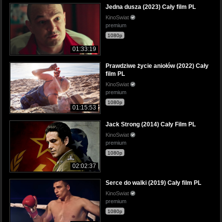
Jedna dusza (2023) Cały film PL
KinoSwiat
premium
1080p
01:33:19
Prawdziwe życie aniołów (2022) Cały
film PL
KinoSwiat
premium
1080p
01:15:53
Jack Strong (2014) Cały Film PL
KinoSwiat
premium
1080p
02:02:37
Serce do walki (2019) Cały film PL
KinoSwiat
premium
1080p