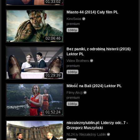
01:33:02
Miasto 44 (2014) Cały film PL
KinoSwiat
premium
1080p
02:06:46
Bez paniki, z odrobiną histerii (2016)
Lektor PL
Video Brothers
premium
1080p
01:29:39
Miłość na Bali (2024) Lektor PL
Filmy Akcji
premium
1080p
01:52:24
niezaleznylublin.pl: Liderzy odc. 7 -
Grzegorz Muszyński
NL24.tv Niezależny Lublin