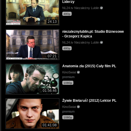
Liderzy
NL24.tv Niezależny Lublin
480p
24:13
niezaleznylublin.pl: Studio Biznesowe
- Grzegorz Kapica
NL24.tv Niezależny Lublin
480p
07:21
Anatomia zła (2015) Cały film PL
KinoSwiat
premium
1080p
01:56:46
Żywie Biełaruś! (2012) Lektor PL
KinoSwiat
premium
1080p
01:41:08