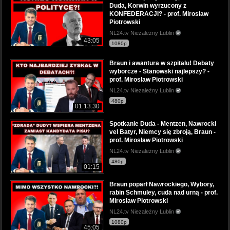
Duda, Korwin wyrzucony z
KONFEDERACJI? - prof. Mirosław
Piotrowski
NL24.tv Niezależny Lublin
43:05
1080p
Braun i awantura w szpitalu! Debaty
wyborcze - Stanowski najlepszy? -
prof. Mirosław Piotrowski
NL24.tv Niezależny Lublin
480p
01:13:30
Spotkanie Duda - Mentzen, Nawrocki
vel Batyr, Niemcy się zbroją, Braun -
prof. Mirosław Piotrowski
NL24.tv Niezależny Lublin
480p
01:15
Braun poparł Nawrockiego, Wybory,
rabin Schmuley, cuda nad urną - prof.
Mirosław Piotrowski
NL24.tv Niezależny Lublin
1080p
45:05