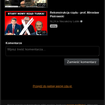
27:20
Rekonstrukcja rządu - prof. Mirosław
Piotrowski
NL24.tv Niezależny Lublin
480p
47:10
Komentarze
Zamieść komentarz
Przejdź do pełnej wersji cda.pl