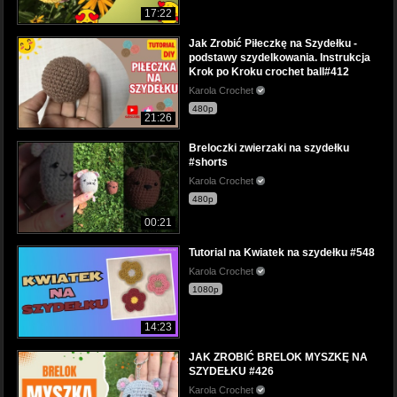
17:22
Jak Zrobić Piłeczkę na Szydełku -
podstawy szydelkowania. Instrukcja
Krok po Kroku crochet ball#412
Karola Crochet
480p
21:26
Breloczki zwierzaki na szydełku
#shorts
Karola Crochet
480p
00:21
Tutorial na Kwiatek na szydełku #548
Karola Crochet
1080p
14:23
JAK ZROBIĆ BRELOK MYSZKĘ NA
SZYDEŁKU #426
Karola Crochet