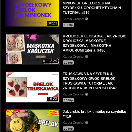
MINIONEK, BRELOCZEK NA
SZYDEŁKU. CROCHET KEYCHAIN
TUTORIAL #516
Karola Crochet
30:23
1080p
KRÓLICZEK LEOKADIA. JAK ZROBIĆ
KRÓLICZKA, MASKOTKĘ
SZYDEŁKOWĄ - MASKOTKA
AMIGURUMI tutorial #486
Karola Crochet
01:12:29
1080p
TRUSKAWKA NA SZYDEŁKU,
SZYDEŁKOWY OWOC BRELOK
TRUSKAWKA TUTORIAL JAK
ZROBIĆ KROK PO KROKU #547
Karola Crochet
16:23
1080p
Jak zrobić brelok emotkę na szydełku
#418
Karola Crochet
1080p