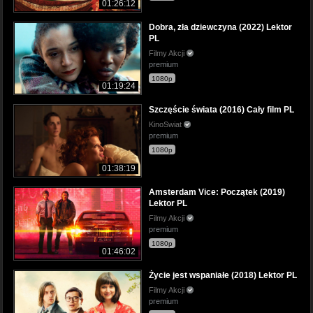
01:26:12
Dobra, zła dziewczyna (2022) Lektor
PL
Filmy Akcji
premium
1080p
01:19:24
Szczęście świata (2016) Cały film PL
KinoSwiat
premium
1080p
01:38:19
Amsterdam Vice: Początek (2019)
Lektor PL
Filmy Akcji
premium
1080p
01:46:02
Życie jest wspaniałe (2018) Lektor PL
Filmy Akcji
premium