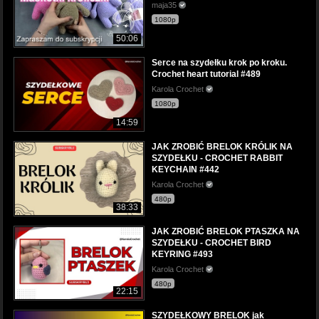
maja35
1080p
50:06
Serce na szydełku krok po kroku.
Crochet heart tutorial #489
Karola Crochet
1080p
14:59
JAK ZROBIĆ BRELOK KRÓLIK NA
SZYDEŁKU - CROCHET RABBIT
KEYCHAIN #442
Karola Crochet
480p
38:33
JAK ZROBIĆ BRELOK PTASZKA NA
SZYDEŁKU - CROCHET BIRD
KEYRING #493
Karola Crochet
480p
22:15
SZYDEŁKOWY BRELOK jak