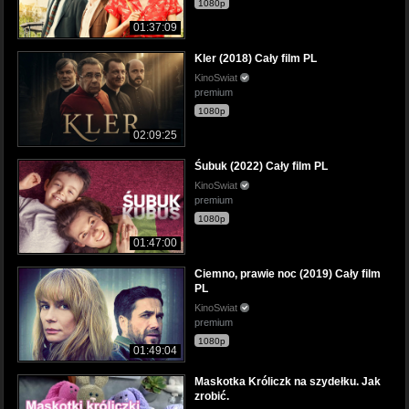
1080p
01:37:09
Kler (2018) Cały film PL
KinoSwiat
premium
1080p
02:09:25
Śubuk (2022) Cały film PL
KinoSwiat
premium
1080p
01:47:00
Ciemno, prawie noc (2019) Cały film
PL
KinoSwiat
premium
1080p
01:49:04
Maskotka Króliczk na szydełku. Jak
zrobić.