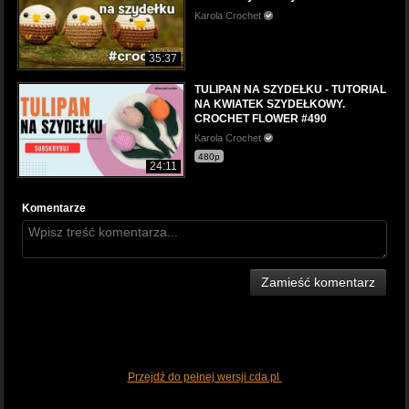
Karola Crochet
35:37
TULIPAN NA SZYDEŁKU - TUTORIAL
NA KWIATEK SZYDEŁKOWY.
CROCHET FLOWER #490
Karola Crochet
480p
24:11
Komentarze
Zamieść komentarz
Przejdź do pełnej wersji cda.pl