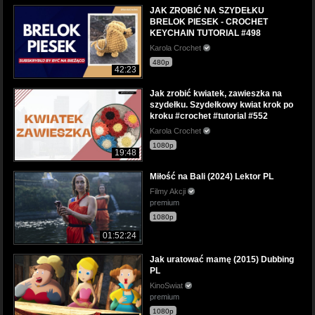
JAK ZROBIĆ NA SZYDEŁKU
BRELOK PIESEK - CROCHET
KEYCHAIN TUTORIAL #498
Karola Crochet
480p
42:23
Jak zrobić kwiatek, zawieszka na
szydełku. Szydełkowy kwiat krok po
kroku #crochet #tutorial #552
Karola Crochet
1080p
19:48
Miłość na Bali (2024) Lektor PL
Filmy Akcji
premium
1080p
01:52:24
Jak uratować mamę (2015) Dubbing
PL
KinoSwiat
premium
1080p