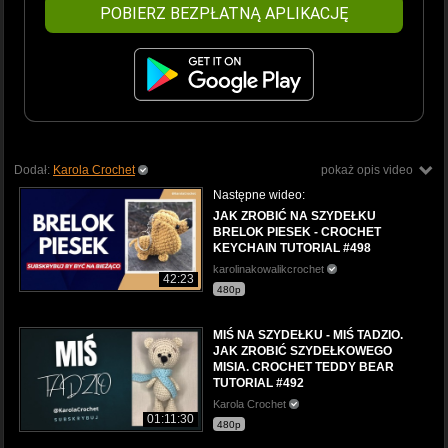
POBIERZ BEZPŁATNĄ APLIKACJĘ
Dodał:
Karola Crochet
pokaż opis video
Następne wideo:
JAK ZROBIĆ NA SZYDEŁKU
BRELOK PIESEK - CROCHET
KEYCHAIN TUTORIAL #498
karolinakowalikcrochet
42:23
480p
MIŚ NA SZYDEŁKU - MIŚ TADZIO.
JAK ZROBIĆ SZYDEŁKOWEGO
MISIA. CROCHET TEDDY BEAR
TUTORIAL #492
Karola Crochet
01:11:30
480p