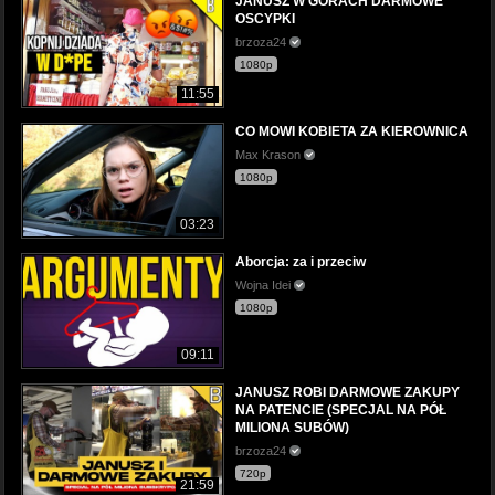
JANUSZ W GÓRACH DARMOWE
OSCYPKI
brzoza24
1080p
11:55
CO MOWI KOBIETA ZA KIEROWNICA
Max Krason
1080p
03:23
Aborcja: za i przeciw
Wojna Idei
1080p
09:11
JANUSZ ROBI DARMOWE ZAKUPY
NA PATENCIE (SPECJAL NA PÓŁ
MILIONA SUBÓW)
brzoza24
720p
21:59