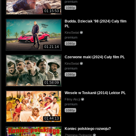
premium
1080p
01:15:53
Budda. Dzieciak '98 (2024) Cały film
PL
KinoSwiat
premium
1080p
01:21:14
Czerwone maki (2024) Cały film PL
KinoSwiat
premium
1080p
01:58:09
Wesele w Toskanii (2014) Lektor PL
Filmy Akcji
premium
1080p
01:44:13
Koniec polskiego rozwoju?
Zbigniew Dylewski