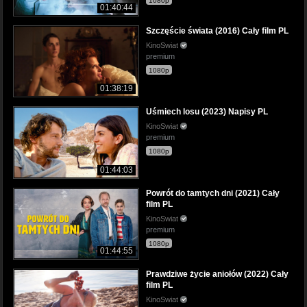
1080p
01:40:44
Szczęście świata (2016) Cały film PL
KinoSwiat
premium
1080p
01:38:19
Uśmiech losu (2023) Napisy PL
KinoSwiat
premium
1080p
01:44:03
Powrót do tamtych dni (2021) Cały
film PL
KinoSwiat
premium
1080p
01:44:55
Prawdziwe życie aniołów (2022) Cały
film PL
KinoSwiat