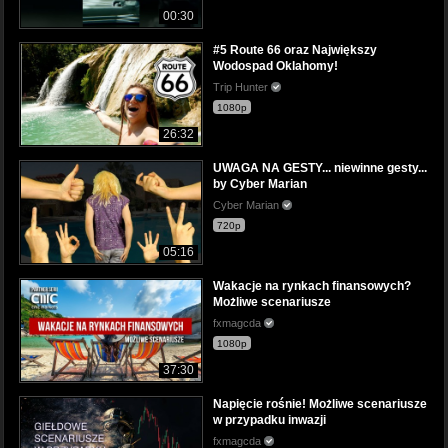
00:30
#5 Route 66 oraz Największy
Wodospad Oklahomy!
Trip Hunter
1080p
26:32
UWAGA NA GESTY... niewinne gesty...
by Cyber Marian
Cyber Marian
720p
05:16
Wakacje na rynkach finansowych?
Możliwe scenariusze
fxmagcda
1080p
37:30
Napięcie rośnie! Możliwe scenariusze
w przypadku inwazji
fxmagcda