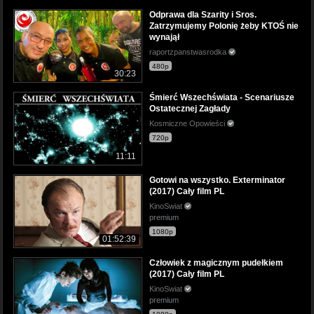
Odprawa dla Szarity i Sros.
Zatrzymujemy Polonię żeby KTOŚ nie
wynajął
raportzpanstwasrodka
480p
30:23
Śmierć Wszechświata - Scenariusze
Ostatecznej Zagłady
Kosmiczne Opowieści
720p
11:11
Gotowi na wszystko. Exterminator
(2017) Cały film PL
KinoSwiat
premium
1080p
01:52:39
Człowiek z magicznym pudełkiem
(2017) Cały film PL
KinoSwiat
premium