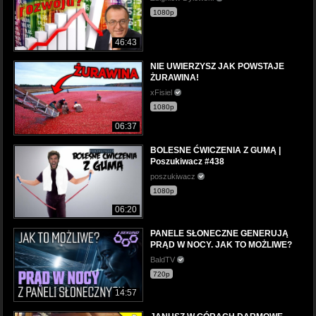
1080p
46:43
NIE UWIERZYSZ JAK POWSTAJE
ŻURAWINA!
xFisiel
1080p
06:37
BOLESNE ĆWICZENIA Z GUMĄ |
Poszukiwacz #438
poszukiwacz
1080p
06:20
PANELE SŁONECZNE GENERUJĄ
PRĄD W NOCY. JAK TO MOŻLIWE?
BaldTV
720p
14:57