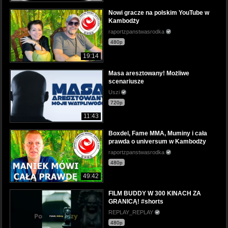
Nowi gracze na polskim YouTube w
Kambodży
raportzpanstwasrodka
480p
19:14
Masa aresztowany! Możliwe
scenariusze
Uszi
720p
11:43
Boxdel, Fame MMA, Muminy i cała
prawda o universum w Kambodży
raportzpanstwasrodka
480p
49:42
FILM BUDDY W 300 KINACH ZA
GRANICĄ! #shorts
REPLAY_REPLAY
480p