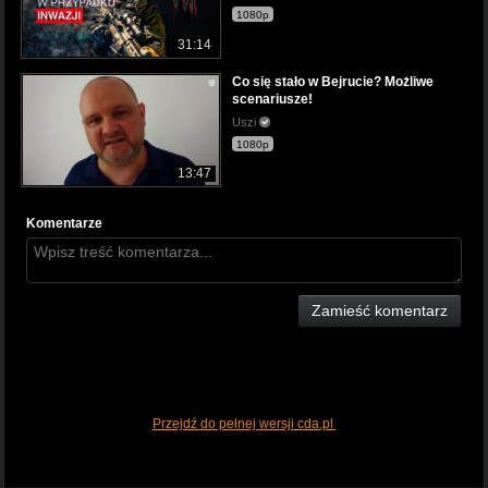
1080p
31:14
Co się stało w Bejrucie? Możliwe
scenariusze!
Uszi
1080p
13:47
Komentarze
Zamieść komentarz
Przejdź do pełnej wersji cda.pl