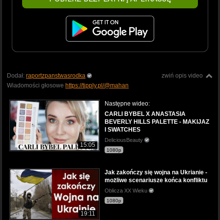
Dodał:
raportzpanstwasrodka
zwiń opis video
Wiadomości głosowe
https://tipply.pl/@mahan
Następne wideo:
CARLI BYBEL X ANASTASIA
BEVERLY HILLS PALETTE - MAKIJAZ
I SWATCHES
DeliciousBeauty
15:05
1080p
Jak zakończy się wojna na Ukrianie -
możliwe scenariusze końca konfliktu
Oblicza XX Wieku
1080p
19:11