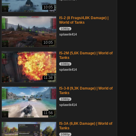
10:05
IS-2 (8 Frags/4,8K Damage) |
World of Tanks
1080p
splawik414
10:05
IS-2M (5,6K Damage) | World of
Tanks
1080p
splawik414
11:36
IS-3-II (9,3K Damage) | World of
Tanks
1080p
splawik414
11:56
IS-3A (6,8K Damage) | World of
Tanks
1080p