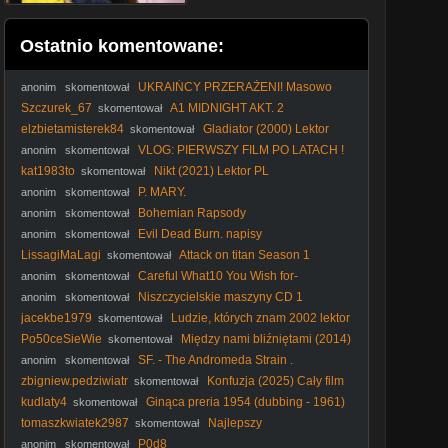
Ostatnio komentowane:
UKRAIŃCY PRZERAŻENI! Masowo
anonim
skomentował
PAKUJĄ WALIZKI i Uciekają z Polski [ NAGRANIA ]
Szczurek_67
A1 MIDNIGHT AKT. 2
skomentował
(CzarnyWróbel)
elzbietamisterek84
Gladiator (2000) Lektor
skomentował
FHD
VLOG: PIERWSZY FILM PO LATACH !
anonim
skomentował
kat1983to
Nikt (2021) Lektor PL
skomentował
P. MARY.
anonim
skomentował
Bohemian Rapsody
anonim
skomentował
Evil Dead Burn. napisy
anonim
skomentował
LissagiMaLagi
Attack on titan Season 1
skomentował
Odcinek 22 [Napisy PL]
Careful What10 You Wish for-
anonim
skomentował
Ostrożnie, czego11 sobie życzysz.
Niszczycielskie maszyny CD 1
anonim
skomentował
jacekbe1979
Ludzie, których znam 2002 lektor
skomentował
pl
Po50ceSieWie
Między nami bliźniętami (2014)
skomentował
[Lektor PL] - The Skeleton Twins
SF. - The Andromeda Strain .
anonim
skomentował
Tajemnica. Andromedy. (1971) lektor
zbigniew.pedziwiatr
Konfuzja (2025) Cały film
skomentował
PL
kudlaty4
Ginąca preria 1954 (dubbing - 1961)
skomentował
tomaszkwiatek2987
Najlepszy
skomentował
P0d8
anonim
skomentował