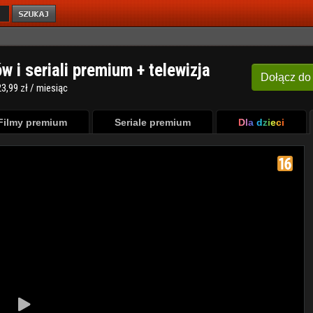
ów i seriali premium + telewizja
Dołącz
do
3,99 zł / miesiąc
Filmy premium
Seriale premium
Dla dzieci