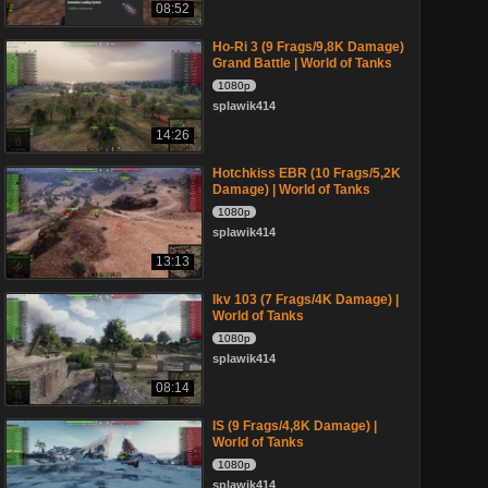
08:52
Ho-Ri 3 (9 Frags/9,8K Damage)
Grand Battle | World of Tanks
1080p
splawik414
14:26
Hotchkiss EBR (10 Frags/5,2K
Damage) | World of Tanks
1080p
splawik414
13:13
Ikv 103 (7 Frags/4K Damage) |
World of Tanks
1080p
splawik414
08:14
IS (9 Frags/4,8K Damage) |
World of Tanks
1080p
splawik414