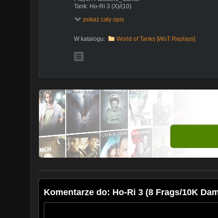
Tank: Ho-Ri 3 (X)/(10)
Map: Glacier, Standard
pokaż cały opis
--------------------------------------------------------------------------
Equipment
-
W katalogu:
World of Tanks [WoT Replays]
-
-
A heavy assault tank destroyer, developed based on de
armor thickness was increased, and the front part of th
changed. The vehicle was never produced, and by the 
prototype had been built.
#WoT #WorldofTanks #WoTReplays #BOSS #BOSSW
*Version:1.25.0
Komentarze do: Ho-Ri 3 (8 Frags/10K Dam