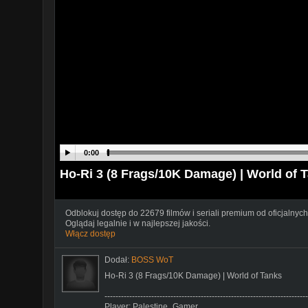
0:00
Ho-Ri 3 (8 Frags/10K Damage) | World of 
Odblokuj dostęp do 22679 filmów i seriali premium od oficjalnych
Oglądaj legalnie i w najlepszej jakości.
Włącz dostęp
Dodał:
BOSS WoT
Ho-Ri 3 (8 Frags/10K Damage) | World of Tanks
--------------------------------------------------------------------------
Player: Palestine_Gamer