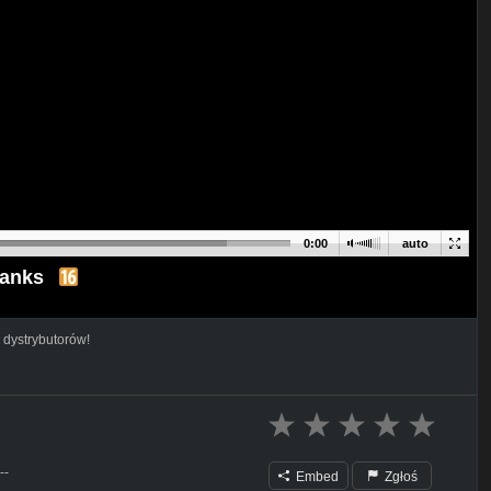
0:00
auto
Tanks
 dystrybutorów!
--
Embed
Zgłoś