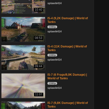
splawik414
10:40
IS-4 (9,2K Damage) | World of
Tanks
1080p
splawik414
08:53
IS-4 (11K Damage) | World of
Tanks
1080p
splawik414
09:44
IS-7 (6 Frags/8,9K Damage) |
World of Tanks
1080p
splawik414
11:07
IS-7 (9,8K Damage) | World of
Tanks