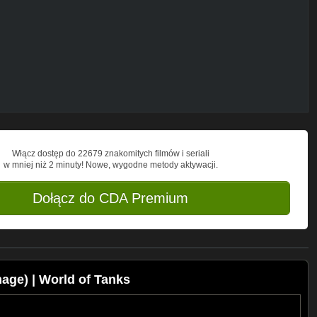
--
signs of the Japanese Ho-Ri 1. Here, the
e hull and suspension were significantly
end of World War II, only a wooden
oT
Włącz dostęp do 22679 znakomitych filmów i seriali
w mniej niż 2 minuty! Nowe, wygodne metody aktywacji.
Dołącz do CDA Premium
age) | World of Tanks