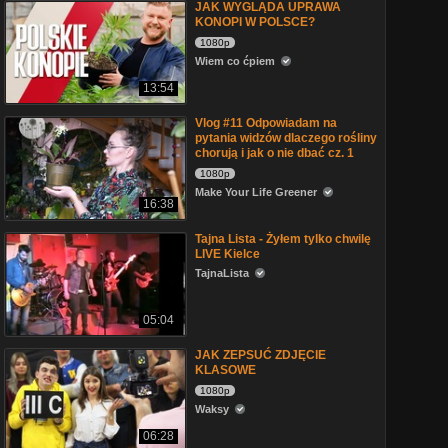
JAK WYGLĄDA UPRAWA
KONOPI W POLSCE?
1080p
Wiem co ćpiem
13:54
Vlog #11 Odpowiadam na
pytania widzów dlaczego rośliny
chorują i jak o nie dbać cz. 1
1080p
Make Your Life Greener
16:38
Tajna Lista - Żyłem tylko chwilę
LIVE Kielce
TajnaLista
05:04
JAK ZEPSUĆ ZDJĘCIE
KLASOWE
1080p
Waksy
06:28