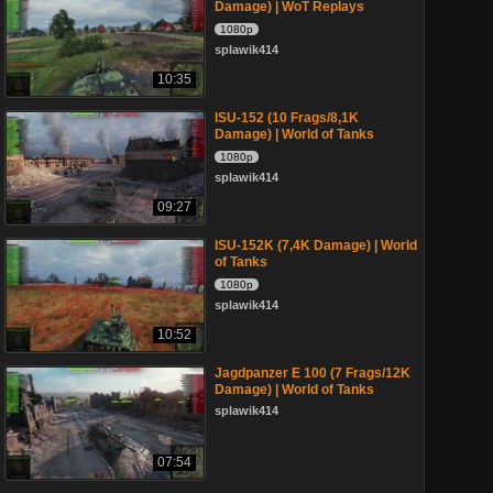
Damage) | WoT Replays
1080p
splawik414
10:35
ISU-152 (10 Frags/8,1K
Damage) | World of Tanks
1080p
splawik414
09:27
ISU-152K (7,4K Damage) | World
of Tanks
1080p
splawik414
10:52
Jagdpanzer E 100 (7 Frags/12K
Damage) | World of Tanks
splawik414
07:54