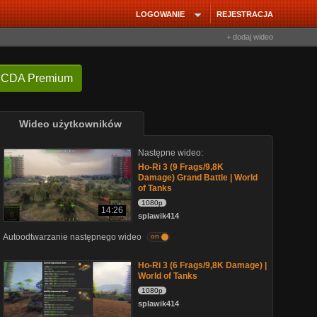
LOGOWANIE
REJESTRACJA
+ dodaj wideo
 CDA Premium
Wideo użytkowników
Następne wideo:
Ho-Ri 3 (9 Frags/9,8K
Damage) Grand Battle | World
of Tanks
1080p
14:26
splawik414
Autoodtwarzanie następnego wideo
on
Ho-Ri 3 (6 Frags/9,8K Damage) |
World of Tanks
1080p
splawik414