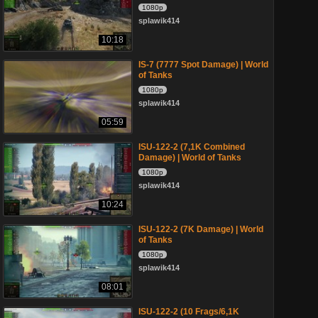
1080p
splawik414
10:18
IS-7 (7777 Spot Damage) | World
of Tanks
1080p
splawik414
05:59
ISU-122-2 (7,1K Combined
Damage) | World of Tanks
1080p
splawik414
10:24
ISU-122-2 (7K Damage) | World
of Tanks
1080p
splawik414
08:01
ISU-122-2 (10 Frags/6,1K