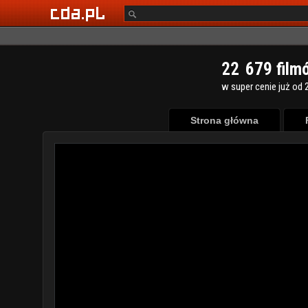
2
2
6
7
9
film
w super cenie już od 2
Strona główna