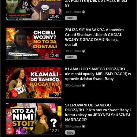
ZA POLITYKĘ DEI. Co z Mass Effect
5?
300Kultura
10:40
1080p
ZBLIŻA SIĘ MASAKRA Assassins
Creed Shadows. Ubisoft CHCIAŁ
WOJNY Z GRACZAMI? No to ją
dostał!
300Kultura
12:46
1080p
KŁAMALI OD SAMEGO POCZĄTKU,
ale maski opadły. MIELIŚMY RACJĘ w
sprawie działań Sweet Baby
300Kultura
11:25
STEROWANI OD SAMEGO
POCZĄTKU? Kto stoi za Sweet Baby i
komu zależy na JEDYNEJ SŁUSZNEJ
NARRACJI?
300Kultura
12:21
480p