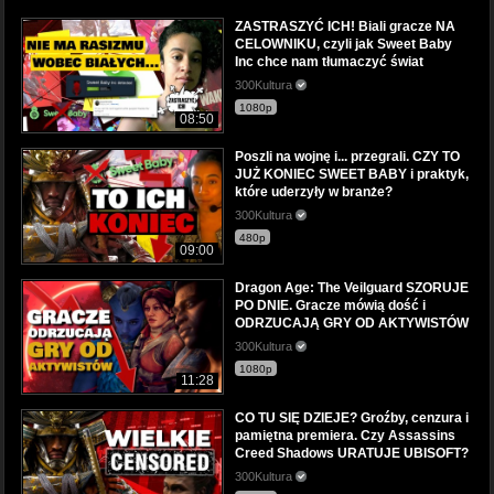
ZASTRASZYĆ ICH! Biali gracze NA
CELOWNIKU, czyli jak Sweet Baby
Inc chce nam tłumaczyć świat
300Kultura
1080p
08:50
Poszli na wojnę i... przegrali. CZY TO
JUŻ KONIEC SWEET BABY i praktyk,
które uderzyły w branże?
300Kultura
480p
09:00
Dragon Age: The Veilguard SZORUJE
PO DNIE. Gracze mówią dość i
ODRZUCAJĄ GRY OD AKTYWISTÓW
300Kultura
1080p
11:28
CO TU SIĘ DZIEJE? Groźby, cenzura i
pamiętna premiera. Czy Assassins
Creed Shadows URATUJE UBISOFT?
300Kultura