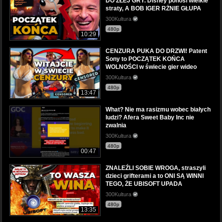
DO ZŁEJ GRY. Disney ponosi wielkie
straty, A BOB IGER RŻNIE GŁUPA
300Kultura
480p
10:29
CENZURA PUKA DO DRZWI! Patent
Sony to POCZĄTEK KOŃCA
WOLNOŚCI w świecie gier wideo
300Kultura
480p
13:47
What? Nie ma rasizmu wobec białych
ludzi? Afera Sweet Baby Inc nie
zwalnia
300Kultura
480p
00:47
ZNALEŹLI SOBIE WROGA, straszyli
dzieci grifterami a to ONI SĄ WINNI
TEGO, ŻE UBISOFT UPADA
300Kultura
480p
13:35