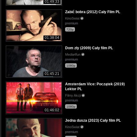
01:49:33
Zabić bobra (2012) Cały Film PL
KinoSwiat
premium
720p
01:38:04
Dom zły (2009) Cały film PL
Media4fun
premium
1080p
01:45:21
Amsterdam Vice: Początek (2019)
Lektor PL
Filmy Akcji
premium
1080p
01:46:02
Jedna dusza (2023) Cały film PL
KinoSwiat
premium