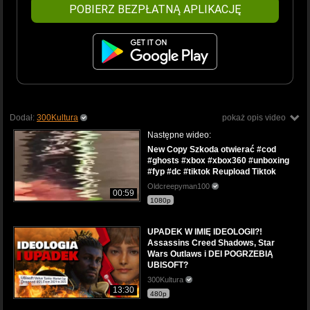
POBIERZ BEZPŁATNĄ APLIKACJĘ
Dodał:
300Kultura
pokaż opis video
Następne wideo:
New Copy Szkoda otwierać #cod
#ghosts #xbox #xbox360 #unboxing
#fyp #dc #tiktok Reupload Tiktok
Oldcreepyman100
00:59
1080p
UPADEK W IMIĘ IDEOLOGII?!
Assassins Creed Shadows, Star
Wars Outlaws i DEI POGRZEBIĄ
UBISOFT?
300Kultura
13:30
480p