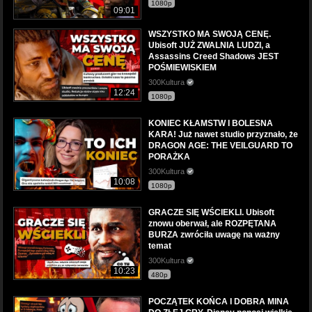
1080p
09:01
WSZYSTKO MA SWOJĄ CENĘ.
Ubisoft JUŻ ZWALNIA LUDZI, a
Assassins Creed Shadows JEST
POŚMIEWISKIEM
300Kultura
12:24
1080p
KONIEC KŁAMSTW I BOLESNA
KARA! Już nawet studio przyznało, że
DRAGON AGE: THE VEILGUARD TO
PORAŻKA
300Kultura
10:08
1080p
GRACZE SIĘ WŚCIEKLI. Ubisoft
znowu oberwał, ale ROZPĘTANA
BURZA zwróciła uwagę na ważny
temat
300Kultura
10:23
480p
POCZĄTEK KOŃCA I DOBRA MINA