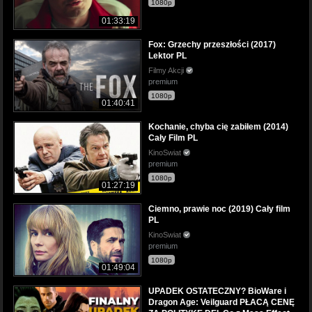
1080p
01:33:19
Fox: Grzechy przeszłości (2017)
Lektor PL
Filmy Akcji
premium
1080p
01:40:41
Kochanie, chyba cię zabiłem (2014)
Cały Film PL
KinoSwiat
premium
1080p
01:27:19
Ciemno, prawie noc (2019) Cały film
PL
KinoSwiat
premium
1080p
01:49:04
UPADEK OSTATECZNY? BioWare i
Dragon Age: Veilguard PŁACĄ CENĘ