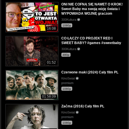
ONI NIE COFNĄ SIĘ NAWET O KROK!
Sweet Baby ma swoją wizję świata i
WYPOWIADA WOJNĘ graczom
300Kultura
1080p
16:08
CO ŁĄCZY CD PROJEKT RED I
SWEET BABY? #games #sweetbaby
300Kultura
480p
01:52
Czerwone maki (2024) Cały film PL
KinoSwiat
premium
1080p
01:58:09
Zaćma (2016) Cały film PL
KinoSwiat
premium
1080p