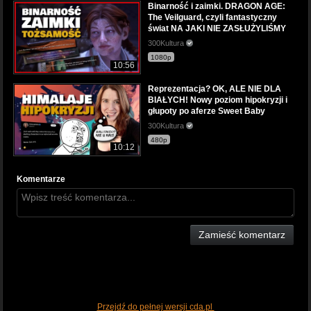
Binarność i zaimki. DRAGON AGE:
The Veilguard, czyli fantastyczny
świat NA JAKI NIE ZASŁUŻYLIŚMY
300Kultura
1080p
10:56
Reprezentacja? OK, ALE NIE DLA
BIAŁYCH! Nowy poziom hipokryzji i
głupoty po aferze Sweet Baby
300Kultura
480p
10:12
Komentarze
Zamieść komentarz
Przejdź do pełnej wersji cda.pl