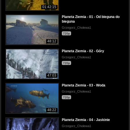
01:42:15
Planeta Ziemia - 01 - Od bieguna do
bieguna
Grzegorz_Cholewa1
720p
48:12
Planeta Ziemia - 02 - Góry
Grzegorz_Cholewa1
720p
47:03
Planeta Ziemia - 03 - Woda
Grzegorz_Cholewa1
720p
48:22
Planeta Ziemia - 04 - Jaskinie
Grzegorz_Cholewa1