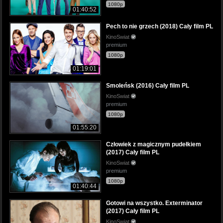
1080p
01:40:52
Pech to nie grzech (2018) Cały film PL
KinoSwiat
premium
1080p
01:19:01
Smoleńsk (2016) Cały film PL
KinoSwiat
premium
1080p
01:55:20
Człowiek z magicznym pudełkiem
(2017) Cały film PL
KinoSwiat
premium
1080p
01:40:44
Gotowi na wszystko. Exterminator
(2017) Cały film PL
KinoSwiat