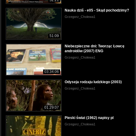
Nauka dziś - e05 - Skąd pochodzimy?
Grzegorz_Cholewa1
51:09
Niebezpieczne dni: Tworząc Łowcę
androidów (2007) ENG
Grzegorz_Cholewa1
03:34:06
Odyseja rodzaju ludzkiego (2003)
Grzegorz_Cholewa1
01:29:07
Pieski świat (1962) napisy pl
Grzegorz_Cholewa1