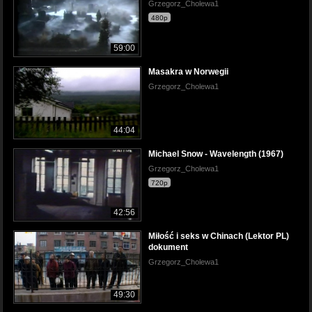
Grzegorz_Cholewa1
480p
59:00
Masakra w Norwegii
Grzegorz_Cholewa1
44:04
Michael Snow - Wavelength (1967)
Grzegorz_Cholewa1
720p
42:56
Miłość i seks w Chinach (Lektor PL)
dokument
Grzegorz_Cholewa1
49:30