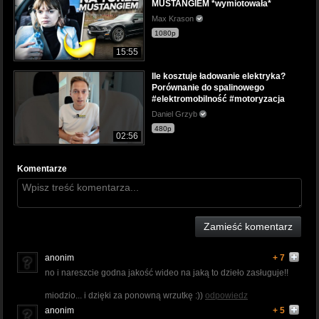
MUSTANGIEM *wymiotowała*
Max Krason
1080p
15:55
Ile kosztuje ładowanie elektryka?
Porównanie do spalinowego
#elektromobilność #motoryzacja
Daniel Grzyb
480p
02:56
Komentarze
Zamieść komentarz
anonim
+ 7
no i nareszcie godna jakość wideo na jaką to dzieło zasługuje!!
miodzio... i dzięki za ponowną wrzutkę :))
odpowiedz
anonim
+ 5