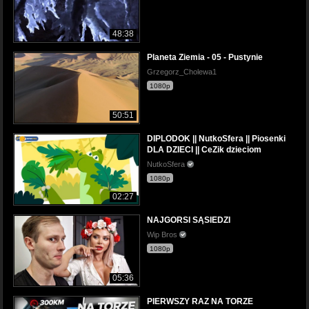
48:38
Planeta Ziemia - 05 - Pustynie
Grzegorz_Cholewa1
1080p
50:51
DIPLODOK || NutkoSfera || Piosenki
DLA DZIECI || CeZik dzieciom
NutkoSfera
1080p
02:27
NAJGORSI SĄSIEDZI
Wip Bros
1080p
05:36
PIERWSZY RAZ NA TORZE