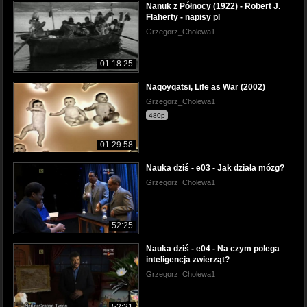
Nanuk z Północy (1922) - Robert J.
Flaherty - napisy pl
Grzegorz_Cholewa1
01:18:25
Naqoyqatsi, Life as War (2002)
Grzegorz_Cholewa1
480p
01:29:58
Nauka dziś - e03 - Jak działa mózg?
Grzegorz_Cholewa1
52:25
Nauka dziś - e04 - Na czym polega
inteligencja zwierząt?
Grzegorz_Cholewa1
52:21