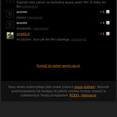
Gdybym miał zabrać na bezludną wyspę jeden film, to byłby ten
film
odpowiedz
anonim
+ 5
piękne
odpowiedz
anonim
+ 4
Arcydzieło.
odpowiedz
zorek010
+ 1
Arcydzieło. Jezu jak ten film uspokaja.
odpowiedz
Przejdź do pełnej wersji cda.pl
Nasz serwis wykorzystuje pliki cookie (zobacz
naszą politykę
). Warunki
przechowywania lub dostępu do plików cookies możesz zmienić w
ustawieniach Twojej przeglądarki.
RODO - Informacje