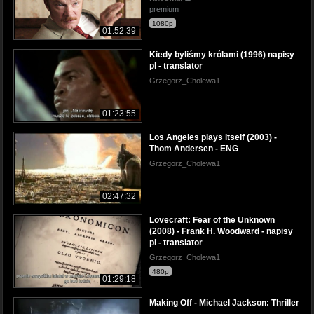
premium
1080p
01:52:39
Kiedy byliśmy królami (1996) napisy
pl - translator
Grzegorz_Cholewa1
01:23:55
Los Angeles plays itself (2003) -
Thom Andersen - ENG
Grzegorz_Cholewa1
02:47:32
Lovecraft: Fear of the Unknown
(2008) - Frank H. Woodward - napisy
pl - translator
Grzegorz_Cholewa1
480p
01:29:18
Making Off - Michael Jackson: Thriller