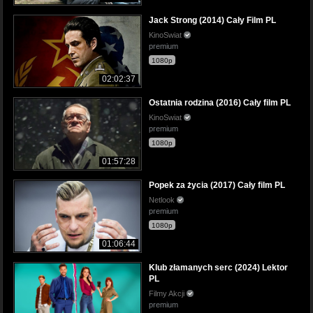
Jack Strong (2014) Cały Film PL
KinoSwiat
premium
1080p
02:02:37
Ostatnia rodzina (2016) Cały film PL
KinoSwiat
premium
1080p
01:57:28
Popek za życia (2017) Cały film PL
Netlook
premium
1080p
01:06:44
Klub złamanych serc (2024) Lektor
PL
Filmy Akcji
premium