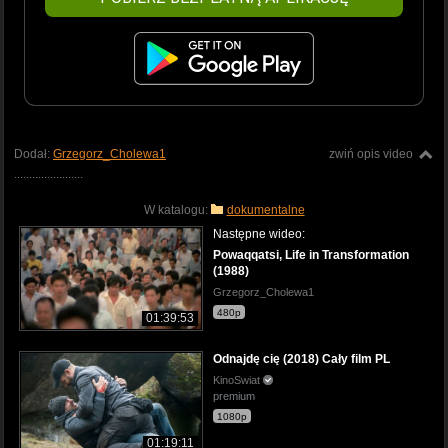
Dodał:
Grzegorz_Cholewa1
zwiń opis video
.......................
W katalogu:
dokumentalne
Następne wideo:
Powaqqatsi, Life in Transformation
(1988)
Grzegorz_Cholewa1
480p
01:39:53
Odnajdę cię (2018) Cały film PL
KinoSwiat
premium
1080p
01:19:11