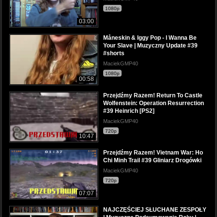
1080p
03:00
Måneskin & Iggy Pop - I Wanna Be
Your Slave | Muzyczny Update #39
#shorts
MaciekGMP40
1080p
00:58
Przejdźmy Razem! Return To Castle
Wolfenstein: Operation Resurrection
#39 Heinrich [PS2]
MaciekGMP40
720p
10:47
Przejdźmy Razem! Vietnam War: Ho
Chi Minh Trail #39 Gliniarz Drogówki
MaciekGMP40
720p
07:07
NAJCZĘŚCIEJ SŁUCHANE ZESPOŁY