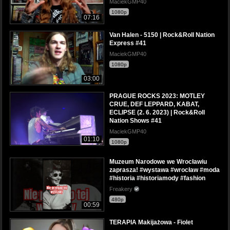
MaciekGMP40
1080p
07:16
Van Halen - 5150 | Rock&Roll Nation
Express #41
MaciekGMP40
1080p
03:00
PRAGUE ROCKS 2023: MOTLEY
CRUE, DEF LEPPARD, KABAT,
ECLIPSE (2. 6. 2023) | Rock&Roll
Nation Shows #41
MaciekGMP40
01:10
1080p
Muzeum Narodowe we Wrocławiu
zaprasza! #wystawa #wrocław #moda
#historia #historiamody #fashion
Freakery
480p
00:59
TERAPIA Makijażowa - Fiolet