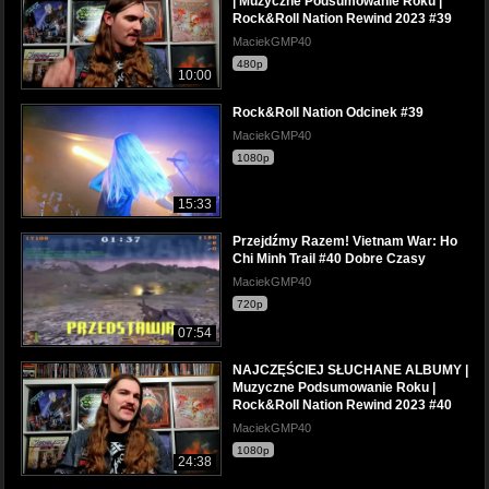
| Muzyczne Podsumowanie Roku |
Rock&Roll Nation Rewind 2023 #39
MaciekGMP40
480p
10:00
Rock&Roll Nation Odcinek #39
MaciekGMP40
1080p
15:33
Przejdźmy Razem! Vietnam War: Ho
Chi Minh Trail #40 Dobre Czasy
MaciekGMP40
720p
07:54
NAJCZĘŚCIEJ SŁUCHANE ALBUMY |
Muzyczne Podsumowanie Roku |
Rock&Roll Nation Rewind 2023 #40
MaciekGMP40
1080p
24:38