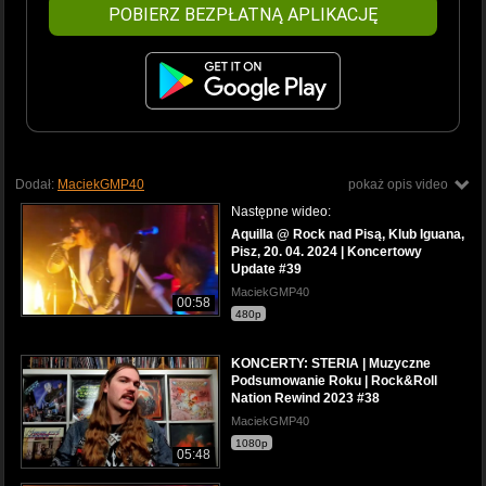
POBIERZ BEZPŁATNĄ APLIKACJĘ
Dodał:
MaciekGMP40
pokaż opis video
Następne wideo:
Aquilla @ Rock nad Pisą, Klub Iguana,
Pisz, 20. 04. 2024 | Koncertowy
Update #39
MaciekGMP40
00:58
480p
KONCERTY: STERIA | Muzyczne
Podsumowanie Roku | Rock&Roll
Nation Rewind 2023 #38
MaciekGMP40
1080p
05:48