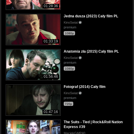
01:28:36
Jedna dusza (2023) Cały film PL
KinoSwiat
premium
1080p
01:33:19
Anatomia zła (2015) Cały film PL
KinoSwiat
premium
1080p
01:56:46
Fotograf (2014) Cały film
KinoSwiat
premium
720p
01:47:16
The Suits - Tied | Rock&Roll Nation
Express #39
MaciekGMP40