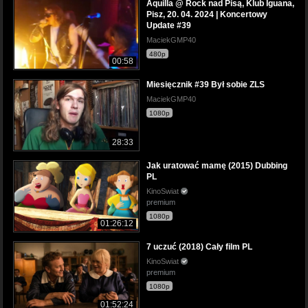
Aquilla @ Rock nad Pisą, Klub Iguana,
Pisz, 20. 04. 2024 | Koncertowy
Update #39
MaciekGMP40
480p
00:58
Miesięcznik #39 Był sobie ZLS
MaciekGMP40
1080p
28:33
Jak uratować mamę (2015) Dubbing
PL
KinoSwiat
premium
1080p
01:26:12
7 uczuć (2018) Cały film PL
KinoSwiat
premium
1080p
01:52:24