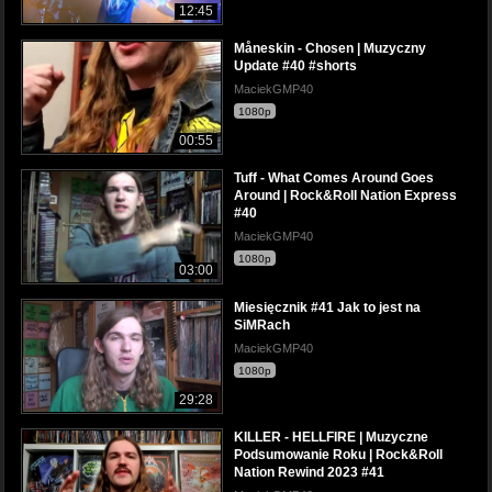
12:45
Måneskin - Chosen | Muzyczny
Update #40 #shorts
MaciekGMP40
1080p
00:55
Tuff - What Comes Around Goes
Around | Rock&Roll Nation Express
#40
MaciekGMP40
1080p
03:00
Miesięcznik #41 Jak to jest na
SiMRach
MaciekGMP40
1080p
29:28
KILLER - HELLFIRE | Muzyczne
Podsumowanie Roku | Rock&Roll
Nation Rewind 2023 #41