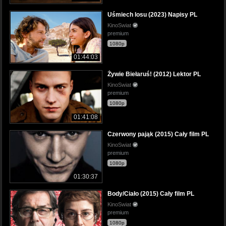
Uśmiech losu (2023) Napisy PL
KinoSwiat
premium
1080p
01:44:03
Żywie Biełaruś! (2012) Lektor PL
KinoSwiat
premium
1080p
01:41:08
Czerwony pająk (2015) Cały film PL
KinoSwiat
premium
1080p
01:30:37
Body/Ciało (2015) Cały film PL
KinoSwiat
premium
1080p