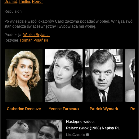
Dramat
,
Thriller
,
Horror
Repulsion
Po wyjeździe współlokatorów Carol zaczyna popadać w obłęd. Winą za swój
stan obarcza świat zewnętrzny i wypowiada mu wojnę.
Produkcja:
Wielka Brytania
Reżyser:
Roman Polański
Catherine Deneuve
Yvonne Furneaux
Patrick Wymark
René
Następne wideo:
Palacz zwłok (1968) Napisy PL
KinoCzeskie