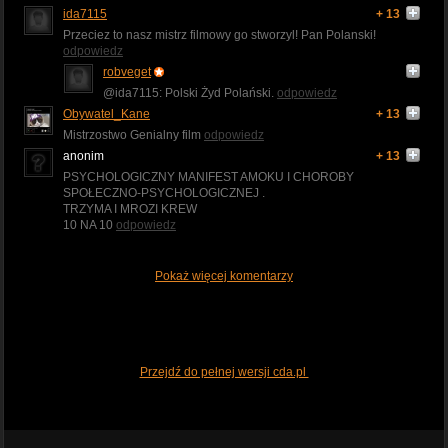
ida7115
+ 13
Przeciez to nasz mistrz filmowy go stworzyl! Pan Polanski!
odpowiedz
robveget
@ida7115: Polski Żyd Polański.
odpowiedz
Obywatel_Kane
+ 13
Mistrzostwo Genialny film
odpowiedz
anonim
+ 13
PSYCHOLOGICZNY MANIFEST AMOKU I CHOROBY
SPOŁECZNO-PSYCHOLOGICZNEJ .
TRZYMA I MROZI KREW
10 NA 10
odpowiedz
Pokaż więcej komentarzy
Przejdź do pełnej wersji cda.pl