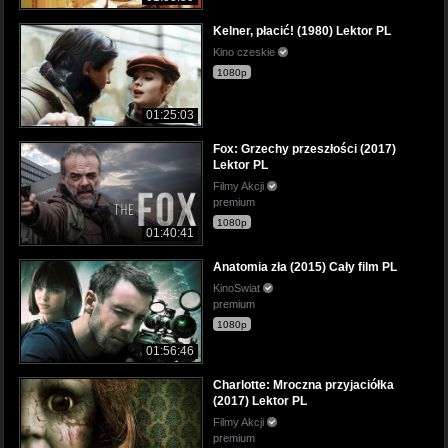
Kelner, płacić! (1980) Lektor PL
Kino czeskie
1080p
01:25:03
Fox: Grzechy przeszłości (2017)
Lektor PL
Filmy Akcji
premium
1080p
01:40:41
Anatomia zła (2015) Cały film PL
KinoSwiat
premium
1080p
01:56:46
Charlotte: Mroczna przyjaciółka
(2017) Lektor PL
Filmy Akcji
premium