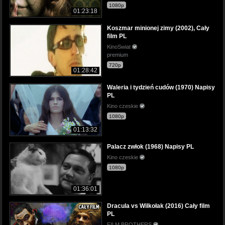
1080p
01:23:18
Koszmar minionej zimy (2002), Cały
film PL
KinoSwiat
premium
720p
01:28:42
Waleria i tydzień cudów (1970) Napisy
PL
Kino czeskie
1080p
01:13:32
Palacz zwłok (1968) Napisy PL
Kino czeskie
1080p
01:36:01
Dracula vs Wilkołak (2016) Cały film
PL
FILM BROTHERS