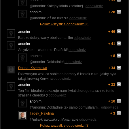
@anonim: Kolejny idiota z totalnej .
odpowiedz
anonim
+ 28
@anonim: Idź do lekarza
odpowiedz
Pokaż wszystkie odpowiedzi [6]
anonim
+ 46
Bardzo dobry, warty obejrzenia film
odpowiedz
anonim
+ 41
Arcydzieło... wiadomo, Poański!
odpowiedz
anonim
+ 8
@anonim: Dokładnie!
odpowiedz
Dolina_Krzemowa
+ 34
Dziewczyna wrzuca sobie do herbaty 6 kostek cukru jakby była
jakąś krewną Korwina
odpowiedz
anonim
+ 33
Ten film idealnie pokazuje nam świat chorego na schizofrenie
straszna choroba ;/
odpowiedz
anonim
+ 10
@anonim: Dokladnie tak samo pomyslalam...
odpowiedz
Tadek_Pawlina
+ 3
@julia-krawczuk75: Masz racje
odpowiedz
Pokaż wszystkie odpowiedzi [3]