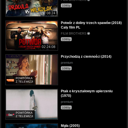
1080p
08:24
Potwór z doliny trzech spawów (2018)
Cały film PL
FILM BROTHERS
1080p
02:24:08
Przychodzą z ciemności (2014)
premium
1080p
POWTÓRKA
Z TELEWIZJI
Ptak o kryształowym upierzeniu
(1970)
premium
1080p
POWTÓRKA
Z TELEWIZJI
Mgła (2005)