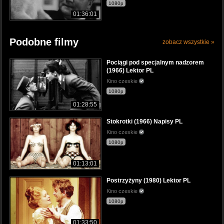
1080p
01:36:01
Podobne filmy
zobacz wszystkie »
Pociągi pod specjalnym nadzorem
(1966) Lektor PL
Kino czeskie
1080p
01:28:55
Stokrotki (1966) Napisy PL
Kino czeskie
1080p
01:13:01
Postrzyżyny (1980) Lektor PL
Kino czeskie
1080p
01:33:50