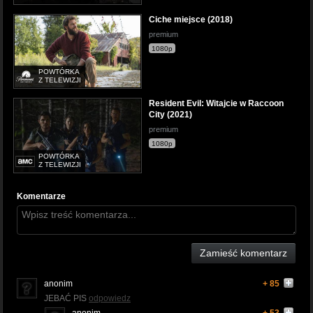
Ciche miejsce (2018)
premium
1080p
POWTÓRKA
Z TELEWIZJI
Resident Evil: Witajcie w Raccoon
City (2021)
premium
1080p
POWTÓRKA
Z TELEWIZJI
Komentarze
Zamieść komentarz
anonim
+ 85
JEBAĆ PIS
odpowiedz
anonim
+ 53