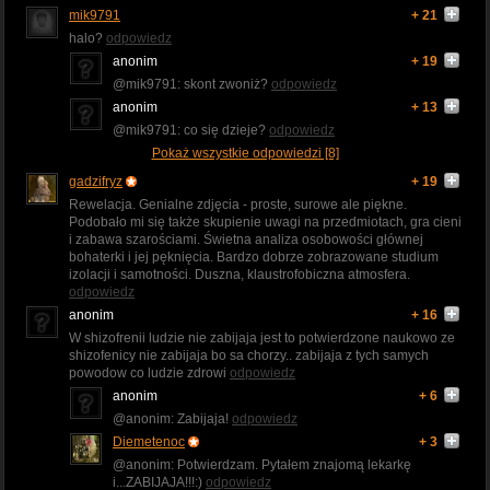
mik9791
+ 21
halo?
odpowiedz
anonim
+ 19
@mik9791: skont zwoniż?
odpowiedz
anonim
+ 13
@mik9791: co się dzieje?
odpowiedz
Pokaż wszystkie odpowiedzi [8]
gadzifryz
+ 19
Rewelacja. Genialne zdjęcia - proste, surowe ale piękne.
Podobało mi się także skupienie uwagi na przedmiotach, gra cieni
i zabawa szarościami. Świetna analiza osobowości głównej
bohaterki i jej pęknięcia. Bardzo dobrze zobrazowane studium
izolacji i samotności. Duszna, klaustrofobiczna atmosfera.
odpowiedz
anonim
+ 16
W shizofrenii ludzie nie zabijaja jest to potwierdzone naukowo ze
shizofenicy nie zabijaja bo sa chorzy.. zabijaja z tych samych
powodow co ludzie zdrowi
odpowiedz
anonim
+ 6
@anonim: Zabijaja!
odpowiedz
Diemetenoc
+ 3
@anonim: Potwierdzam. Pytałem znajomą lekarkę
i...ZABIJAJA!!!:)
odpowiedz