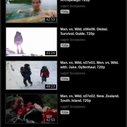
Archipelago. 720p
satjoV Scorpiones
720p
42:53
Man. vs. Wild. s06e06. Global.
Survival. Guide. 720p
satjoV Scorpiones
720p
43:24
Man. vs. Wild. s07e01. Men. vs. Wild.
with. Jake. Gyllenhaal. 720p
satjoV Scorpiones
720p
49:23
Man. vs. Wild. s07e02. New. Zealand.
South. Island. 720p
satjoV Scorpiones
720p
42:53