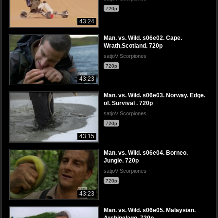
720p
43:24
Man. vs. Wild. s06e02. Cape.
Wrath,Scotland. 720p
satjoV Scorpiones
720p
43:23
Man. vs. Wild. s06e03. Norway. Edge.
of. Survival . 720p
satjoV Scorpiones
720p
43:15
Man. vs. Wild. s06e04. Borneo.
Jungle. 720p
satjoV Scorpiones
720p
43:23
Man. vs. Wild. s06e05. Malaysian.