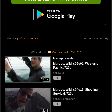
Dodał:
satjoV Scorpiones
zwiń opis video
...
W katalogu:
Man. vs. Wild. S4 / S7
Następne wideo:
Man. vs. Wild. s05e01. Western.
Pacific. 720p
satjow83
720p
43:12
Man. vs. Wild. s04e13. Shooting.
Survival. 720p
satjoV Scorpiones
720p
42:48