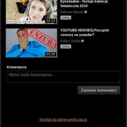
Eyeshadow - Testuje kolekcje
Swiateczna 2018
Delicious Beauty
1080p
14:13
YOUTUBE HEROES| Początek
cenzury na youtube?
Kuba z Jutuba
1080p
03:36
Komentarze
Zamieść komentarz
Przejdź do pełnej wersji cda.pl