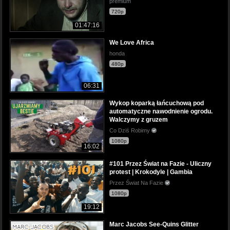
premium
720p
01:47:16
We Love Africa
honda
480p
06:31
Wykop koparką łańcuchową pod
automatyczne nawodnienie ogrodu.
Walczymy z gruzem
Co Dziś Robimy
1080p
16:02
#101 Przez Świat na Fazie - Uliczny
protest | Krokodyle | Gambia
Przez Świat Na Fazie
1080p
19:12
Marc Jacobs See-Quins Glitter