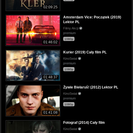
02:09:25
Amsterdam Vice: Początek (2019)
Lektor PL
Filmy Akcji
premium
1080p
01:46:02
Kurier (2019) Cały film PL
KinoSwiat
premium
1080p
01:48:37
Żywie Biełaruś! (2012) Lektor PL
KinoSwiat
premium
1080p
01:41:08
Fotograf (2014) Cały film
KinoSwiat