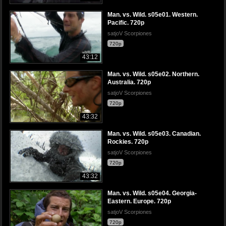
Man. vs. Wild. s05e01. Western.
Pacific. 720p
satjoV Scorpiones
720p
43:12
Man. vs. Wild. s05e02. Northern.
Australia. 720p
satjoV Scorpiones
720p
43:32
Man. vs. Wild. s05e03. Canadian.
Rockies. 720p
satjoV Scorpiones
720p
43:32
Man. vs. Wild. s05e04. Georgia-
Eastern. Europe. 720p
satjoV Scorpiones
720p