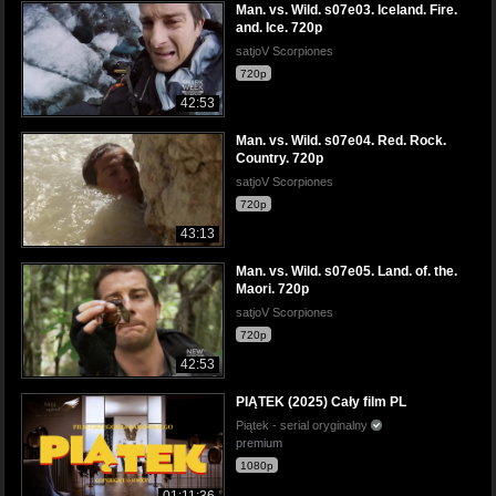
Man. vs. Wild. s07e03. Iceland. Fire.
and. Ice. 720p
satjoV Scorpiones
720p
42:53
Man. vs. Wild. s07e04. Red. Rock.
Country. 720p
satjoV Scorpiones
720p
43:13
Man. vs. Wild. s07e05. Land. of. the.
Maori. 720p
satjoV Scorpiones
720p
42:53
PIĄTEK (2025) Cały film PL
Piątek - serial oryginalny
premium
1080p
01:11:36