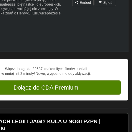
Embed
Zgłoś
ajlepszej piętnastce lig europejskich.
pektywę, ale wciąż jej nie zamknęły. W
lka zdań o Henryku Kuli, wiceprezesie
BETCLIC. HAZARD WIĄŻE SIĘ Z
TNICH.
LYT (link:
https://partner.betclic.pl/goalyt/)
 Ciebie podatek za wszystkie kupony-
alna wygrana zwiększy się tym samym aż
Włącz dostęp do 22687 znakomitych filmów i seriali
w mniej niż 2 minuty! Nowe, wygodne metody aktywacji.
Dołącz do CDA Premium
CH LEGII I JAGI? KULA U NOGI PZPN |
ia