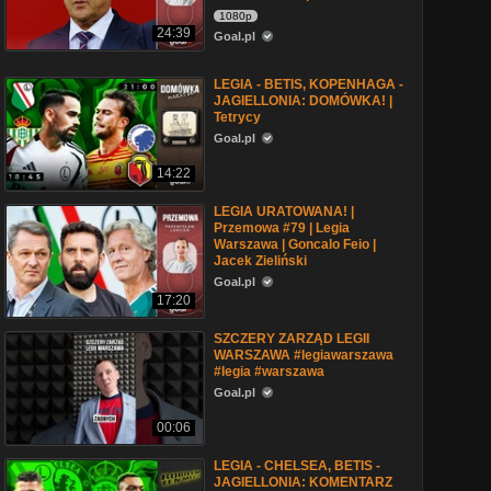
1080p
24:39
Goal.pl
LEGIA - BETIS, KOPENHAGA -
JAGIELLONIA: DOMÓWKA! |
Tetrycy
Goal.pl
14:22
LEGIA URATOWANA! |
Przemowa #79 | Legia
Warszawa | Goncalo Feio |
Jacek Zieliński
Goal.pl
17:20
SZCZERY ZARZĄD LEGII
WARSZAWA #legiawarszawa
#legia #warszawa
Goal.pl
00:06
LEGIA - CHELSEA, BETIS -
JAGIELLONIA: KOMENTARZ