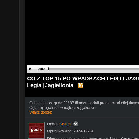
0:00
CO Z TOP 15 PO WPADKACH LEGII I JAGI?
Legia |Jagiellonia
Odblokuj dostęp do 22687 filmów i seriali premium od oficjalnych
Oglądaj legalnie i w najlepszej jakości.
Włącz dostęp
Dodał:
Goal.pl
Opublikowano: 2024-12-14
Długo płynęliśmy na fali zwycięstw w Lidze Konferencj