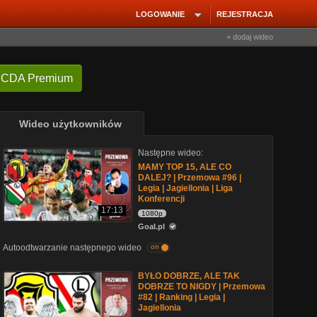
LOGOWANIE
REJESTRACJA
+ dodaj wideo
 CDA Premium
Wideo użytkowników
Następne wideo:
MAMY TOP 15, ALE CO
DALEJ? | Przemowa #96 |
Legia | Jagiellonia | Liga
Konferencji
17:13
1080p
Goal.pl
Autoodtwarzanie następnego wideo
on
BYŁO DOBRZE, ALE TAK
DOBRZE TO NIGDY | Przemowa
#82 | Ranking | Legia |
Jagiellonia