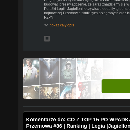
budować przeświadczenie, że zaraz znajdziemy się w n
Porażki Legii i Jagiellonii oczywiście oddaliły tę pers
najnowszej Przemowie skutki tych przegranych oraz ki
PZPN.
pokaż cały opis
#piłkanożna #ekstraklasa #uniwersumpolskiejpiłki
SPONSOREM KANAŁU JEST LEGALNY BUKMACHER 
RYZYKIEM. PROMOCJE TYLKO DLA OSÓB PEŁNOLE
Zarejestruj konto w Betclic z kodem promocyjnym GOA
i graj bez podatku. Co to oznacza? Betclic zapłaci za
zarówno pojedyncze jak i wielokrotne. Twoja potencj
13,6%.
Sprawdź także: @BetclicPolska
credits: alamy.com
Komentarze do: CO Z TOP 15 PO WPADKA
Przemowa #86 | Ranking | Legia |Jagiellon