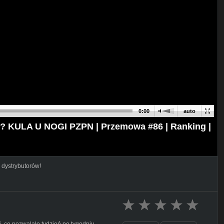
0:00
auto
 KULA U NOGI PZPN | Przemowa #86 | Ranking |
 dystrybutorów!
i, co pozwalało tydzień po tygodniu