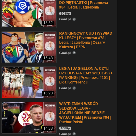
DO PIĘTNASTKI | Przemowa
#84 | Legia | Jagiellonia
1080p
Goal.pl
13:32
RANKINGOWY CUD I WYWIAD
KULESZY | Przemowa #78 |
Legia | Jagiellonia | Cezary
Kulesza | PZPN
Goal.pl
15:48
LEGIA I JAGIELLONIA, CZYLI
CZY DOSTANIEMY WIĘCEJ? (+
RANKING) | Przemowa #101 |
Liga Konferencji
Goal.pl
16:28
WIATR ZMIAN WŚRÓD
SĘDZIÓW. LEGIA -
JAGIELLONIA NIE BĘDZIE
WYJĄTKIEM | Przemowa #94 |
Puchar Polski
14:38
1080p
Goal.pl