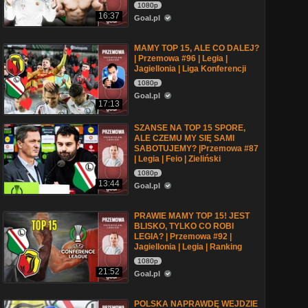
1080p
16:37
Goal.pl
MAMY TOP 15, ALE CO DALEJ?
| Przemowa #96 | Legia |
Jagiellonia | Liga Konferencji
1080p
Goal.pl
17:13
SZANSE NA TOP 15 SPORE,
ALE CZEMU MY SIĘ SAMI
SABOTUJEMY? |Przemowa #87
| Legia | Feio | Zieliński
1080p
13:44
Goal.pl
PRAWIE MAMY TOP 15! JEST
BLISKO, TYLKO CO ROBI
LEGIA? | Przemowa #92 |
Jagiellonia | Legia | Ranking
1080p
21:52
Goal.pl
POLSKA NAPRAWDĘ WEJDZIE