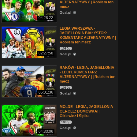
ALTERNATYWNY | Robiłem ten
mecz
Goal.pl
04:28:22
LEGIA WARSZAWA -
JAGIELLONIA BIAŁYSTOK:
KOMENTARZ ALTERNATYWNY |
Robiłem ten mecz
1080p
02:27:58
Goal.pl
RAKÓW - LEGIA, JAGIELLONIA
- LECH. KOMENTARZ
ALTERNATYWNY | | Robiłem ten
mecz
1080p
05:01:36
Goal.pl
MOLDE - LEGIA, JAGIELLONIA -
CERCLE: DOMÓWKA! |
Olkiewicz i Sipika
1080p
Goal.pl
04:33:06