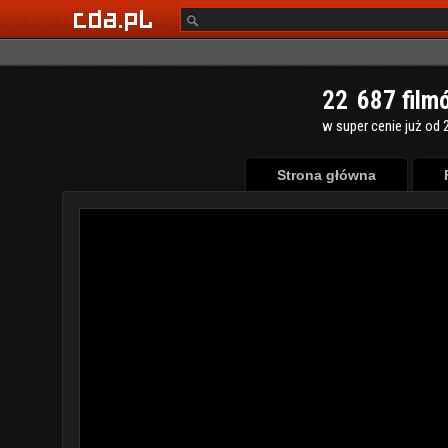
2
2
6
8
7
film
w super cenie już od 2
Strona główna