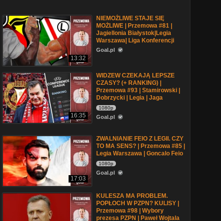
NIEMOŻLIWE STAJE SIĘ
MOŻLIWE | Przemowa #81 |
Jagiellonia Białystok|Legia
Warszawa| Liga Konferencji
Goal.pl
13:32
WIDZEW CZEKAJĄ LEPSZE
CZASY? (+ RANKING) |
Przemowa #93 | Stamirowski |
Dobrzycki | Legia | Jaga
1080p
16:35
Goal.pl
ZWALNIANIE FEIO Z LEGII. CZY
TO MA SENS? | Przemowa #85 |
Legia Warszawa | Goncalo Feio
1080p
Goal.pl
17:03
KULESZA MA PROBLEM.
POPŁOCH W PZPN? KULISY |
Przemowa #98 | Wybory
prezesa PZPN | Paweł Wojtala