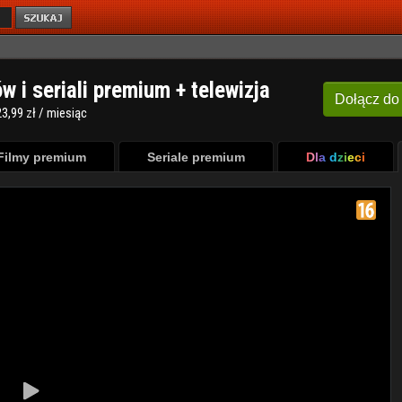
ów i seriali premium + telewizja
Dołącz
do
3,99 zł / miesiąc
Filmy premium
Seriale premium
Dla dzieci