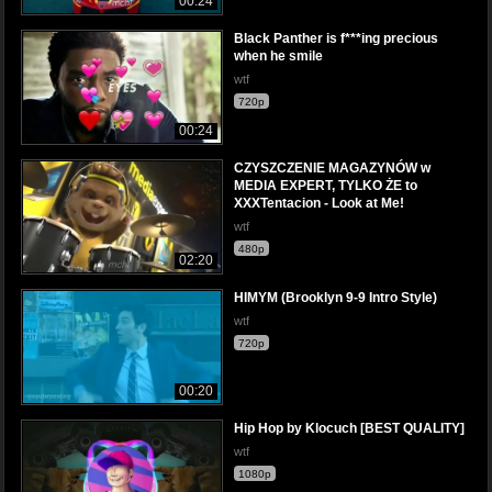
00:24
Black Panther is f***ing precious
when he smile
wtf
720p
00:24
CZYSZCZENIE MAGAZYNÓW w
MEDIA EXPERT, TYLKO ŻE to
XXXTentacion - Look at Me!
wtf
480p
02:20
HIMYM (Brooklyn 9-9 Intro Style)
wtf
720p
00:20
Hip Hop by Klocuch [BEST QUALITY]
wtf
1080p