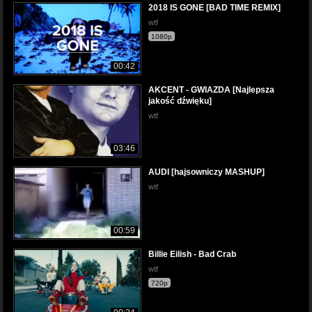
2018 IS GONE [BAD TIME REMIX]
wtf
1080p
00:42
AKCENT - GWIAZDA [Najlepsza
jakość dźwięku]
wtf
03:46
AUDI [hajsowniczy MASHUP]
wtf
00:59
Billie Eilish - Bad Crab
wtf
720p