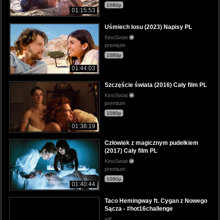
1080p
01:15:53
Uśmiech losu (2023) Napisy PL
KinoSwiat
premium
1080p
01:44:03
Szczęście świata (2016) Cały film PL
KinoSwiat
premium
1080p
01:38:19
Człowiek z magicznym pudełkiem
(2017) Cały film PL
KinoSwiat
premium
1080p
01:40:44
Taco Hemingway ft. Cygan z Nowego
Sącza - #hot16challenge
wtf