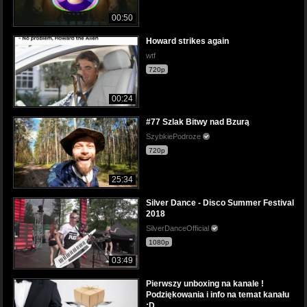
00:50
Howard strikes again
wtf
720p
00:24
#77 Szlak Bitwy nad Bzurą
SzybkiePodroze
720p
25:34
Silver Dance - Disco Summer Festival
2018
SilverDanceOfficial
1080p
03:49
Pierwszy unboxing na kanale !
Podziękowania i info na temat kanału
:D