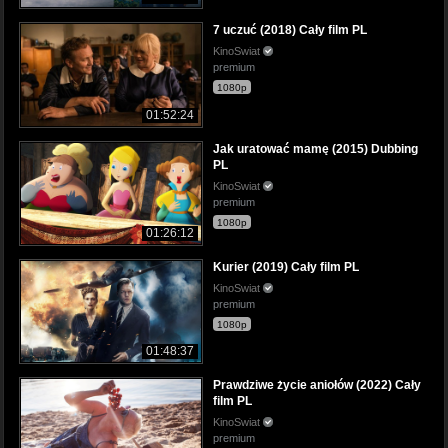
7 uczuć (2018) Cały film PL
KinoSwiat
premium
1080p
01:52:24
Jak uratować mamę (2015) Dubbing
PL
KinoSwiat
premium
1080p
01:26:12
Kurier (2019) Cały film PL
KinoSwiat
premium
1080p
01:48:37
Prawdziwe życie aniołów (2022) Cały
film PL
KinoSwiat
premium