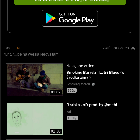
Dodał:
wtf
zwiń opis video
tur tur... pełna wersja kiedyś tam...
Następne wideo:
Smoking Barrelz - Letni Blues (w
środku zimy )
SmokingBarrelz
720p
02:02
Rzabka - xD prod. by @mchl
wtf
1080p
02:10