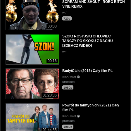
SCREAM AND SHOUT - ROBO BITCH
VINE REMIX
wtf
720p
00:08
SZOK! ROSYJSKI CHŁOPIEC
TAŃCZY PO SKOKU Z DACHU
[ZOBACZ WIDEO]
wtf
00:16
Body/Ciało (2015) Cały film PL
KinoSwiat
premium
1080p
01:28:36
Powrót do tamtych dni (2021) Cały
film PL
KinoSwiat
premium
1080p
01:44:55