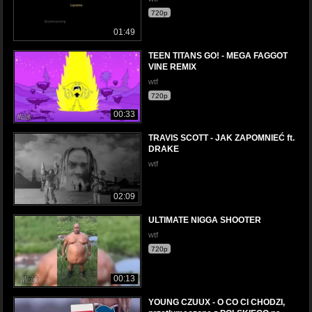
720p
01:49
TEEN TITANS GO! - MEGA FAGGOT
VINE REMIX
wtf
720p
00:33
TRAVIS SCOTT - JAK ZAPOMNIEĆ ft.
DRAKE
wtf
02:09
ULTIMATE NIGGA SHOOTER
wtf
720p
00:13
YOUNG CZUUX - O CO CI CHODZI,