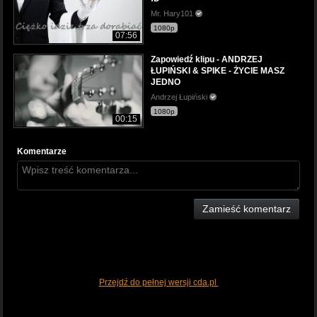
Mr. Hary101
1080p
07:56
Zapowiedź klipu - ANDRZEJ
ŁUPIŃSKI & SPIKE - ŻYCIE MASZ
JEDNO
Andrzej Łupiński
1080p
00:15
Komentarze
Zamieść komentarz
Przejdź do pełnej wersji cda.pl