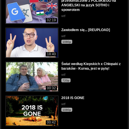
przetłumaczone z POLSKIEGO na
ANGIELSKI na język SOTHO i
spowrotem
wtf
02:19
Zawiodłem się... [REUPLOAD]
wtf
1080p
18:40
Świat według Kiepskich x Chłopaki z
baraków - Kurwa, jest w pytę!
wtf
720p
00:32
2018 IS GONE
wtf
1080p
00:42