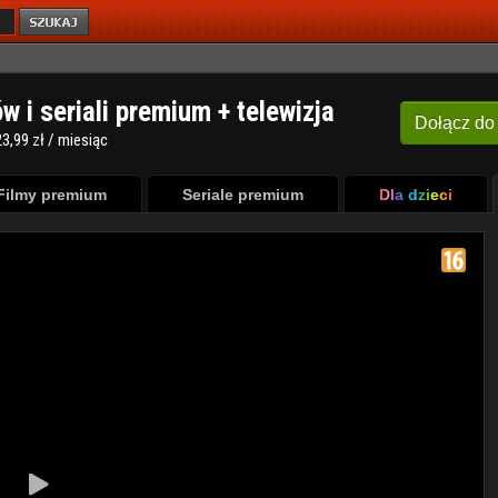
ów i seriali premium + telewizja
Dołącz
do
3,99 zł / miesiąc
Filmy premium
Seriale premium
Dla dzieci