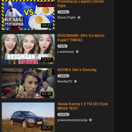
Prowokacja z jajami | Street
Fight
1080p
Street Fight
04:41
ROSSMANN -49% Co Warto
Kupić? TWARZ
720p
Lastdream
13:57
NOVIKA She's Dancing
1080p
NovikaTV
03:39
Skoda Kamiq 1 0 TSI 115 Style
MEGA TEST
1080p
prawoimotoryzacja
39:25