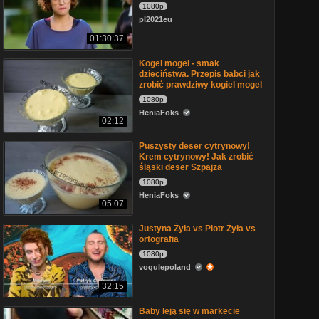
1080p
pl2021eu
01:30:37
Kogel mogel - smak
dzieciństwa. Przepis babci jak
zrobić prawdziwy kogiel mogel
1080p
HeniaFoks
02:12
Puszysty deser cytrynowy!
Krem cytrynowy! Jak zrobić
śląski deser Szpajza
1080p
HeniaFoks
05:07
Justyna Żyła vs Piotr Żyła vs
ortografia
1080p
vogulepoland
32:15
Baby leją się w markecie