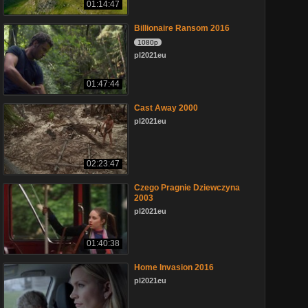
01:14:47
Billionaire Ransom 2016
1080p
pl2021eu
01:47:44
Cast Away 2000
pl2021eu
02:23:47
Czego Pragnie Dziewczyna
2003
pl2021eu
01:40:38
Home Invasion 2016
pl2021eu