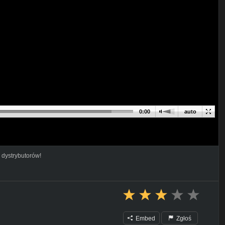
0:00
auto
 dystrybutorów!
Embed
Zgłoś