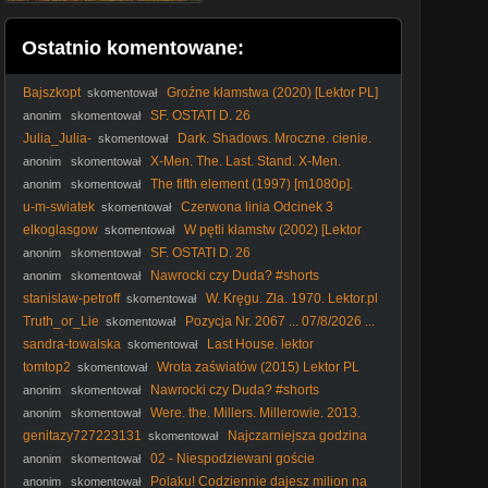
Ostatnio komentowane:
Bajszkopt
Groźne kłamstwa (2020) [Lektor PL]
skomentował
- Dangerous Lies
SF. OSTATI D. 26
anonim
skomentował
Julia_Julia-
Dark. Shadows. Mroczne. cienie.
skomentował
2012. Lektor.pl
X-Men. The. Last. Stand. X-Men.
anonim
skomentował
Ostatni. bastion. 2006. Lektor.pl
The fifth element (1997) [m1080p].
anonim
skomentował
u-m-swiatek
Czerwona linia Odcinek 3
skomentował
elkoglasgow
W pętli kłamstw (2002) [Lektor
skomentował
PL] - Cypher
SF. OSTATI D. 26
anonim
skomentował
Nawrocki czy Duda? #shorts
anonim
skomentował
stanislaw-petroff
W. Kręgu. Zła. 1970. Lektor.pl
skomentował
Truth_or_Lie
Pozycja Nr. 2067 ... 07/8/2026 ...
skomentował
sandra-towalska
Last House. lektor
skomentował
tomtop2
Wrota zaświatów (2015) Lektor PL
skomentował
Nawrocki czy Duda? #shorts
anonim
skomentował
Were. the. Millers. Millerowie. 2013.
anonim
skomentował
Lektor.pl
genitazy727223131
Najczarniejsza godzina
skomentował
(2011) Lektor PL
02 - Niespodziewani goście
anonim
skomentował
Polaku! Codziennie dajesz milion na
anonim
skomentował