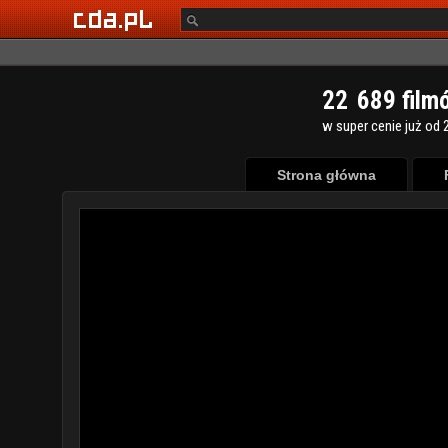
2
2
6
8
9
film
w super cenie już od 2
Strona główna