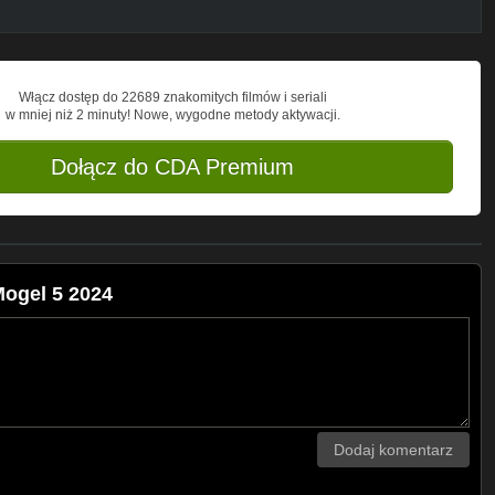
Włącz dostęp do 22689 znakomitych filmów i seriali
w mniej niż 2 minuty! Nowe, wygodne metody aktywacji.
Dołącz do CDA Premium
ogel 5 2024
Dodaj komentarz