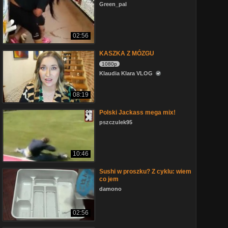
Green_pal
02:56
KASZKA Z MÓZGU
1080p
Klaudia Klara VLOG
08:19
Polski Jackass mega mix!
pszczulek95
10:46
Sushi w proszku? Z cyklu: wiem
co jem
damono
02:56