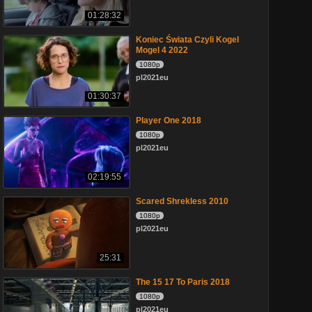
01:28:32
Koniec Świata Czyli Kogel
Mogel 4 2022
1080p
pl2021eu
01:30:37
Player One 2018
1080p
pl2021eu
02:19:55
Scared Shrekless 2010
1080p
pl2021eu
25:31
The 15 17 To Paris 2018
1080p
pl2021eu