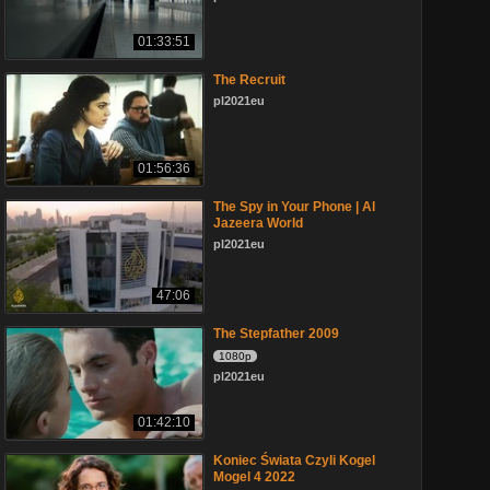
01:33:51
The Recruit
pl2021eu
01:56:36
The Spy in Your Phone | Al
Jazeera World
pl2021eu
47:06
The Stepfather 2009
1080p
pl2021eu
01:42:10
Koniec Świata Czyli Kogel
Mogel 4 2022