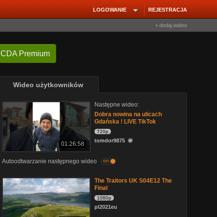
LOGOWANIE
REJESTRACJA
+ dodaj wideo
 CDA Premium
Wideo użytkowników
Następne wideo:
Dobra nowina na ulicach
Gdańska ! LIVE TikTok
720p
tomdor9875
01:26:58
Autoodtwarzanie następnego wideo
on
The Traitors UK S04E12 The
Final
1080p
pl2021eu