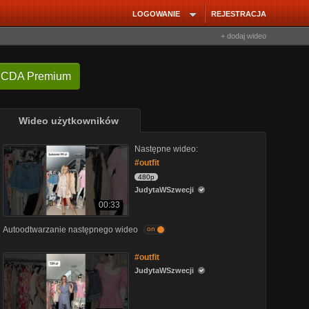
LOGOWANIE
REJESTRACJA
+ dodaj wideo
 CDA Premium
Wideo użytkowników
Następne wideo:
#outfit
480p
JudytaWSzwecji
00:33
Autoodtwarzanie następnego wideo
on
#outfit
JudytaWSzwecji