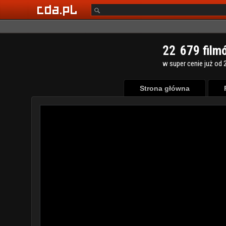
2
2
6
7
9
film
w super cenie już od 2
Strona główna