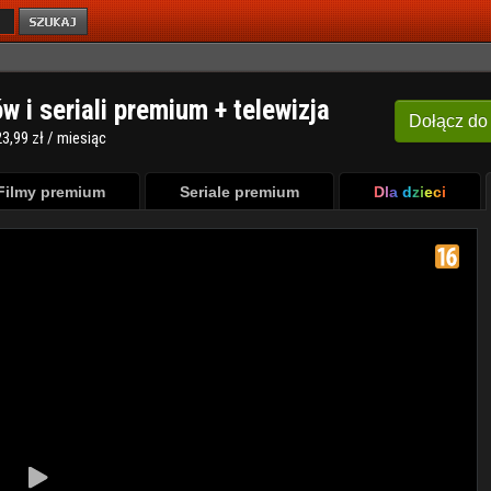
ów i seriali premium + telewizja
Dołącz
do
3,99 zł / miesiąc
Filmy premium
Seriale premium
Dla dzieci