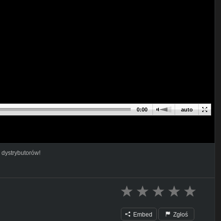
0:00
auto
 dystrybutorów!
Embed
Zgłoś