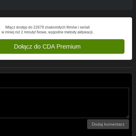
Włącz dostęp do 22679 znakomitych filmów i seriali
w mniej niż 2 minuty! Nowe, wygodne metody aktywacji.
Dołącz do CDA Premium
Dodaj komentarz