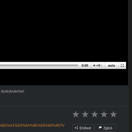
0:00
auto
 dystrybutorów!
@%E6%B2%A1%E5%8A%9E%E6%B3%95TV
Embed
Zgłoś