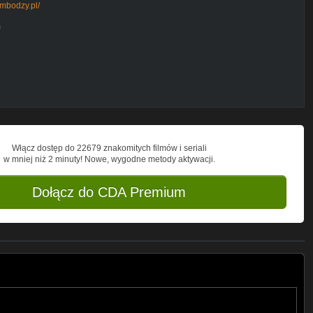
mbodzy.pl/
m
Włącz dostęp do 22679 znakomitych filmów i seriali
w mniej niż 2 minuty! Nowe, wygodne metody aktywacji.
Dołącz do CDA Premium