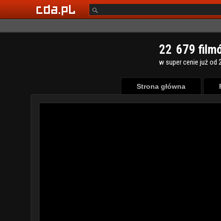
2
2
6
7
9
film
w super cenie już od 2
Strona główna