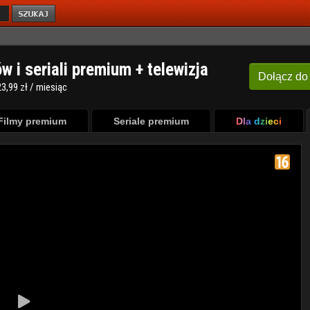
ów i seriali premium + telewizja
Dołącz
do
3,99 zł / miesiąc
Filmy premium
Seriale premium
Dla dzieci