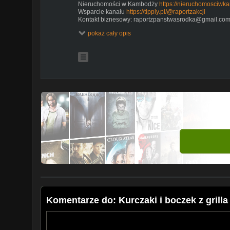
Nieruchomości w Kambodży
https://nieruchomosciwka
Wsparcie kanału
https://tipply.pl/@raportzakcji
Kontakt biznesowy: raportzpanstwasrodka@gmail.co
pokaż cały opis
Komentarze do: Kurczaki i boczek z grilla