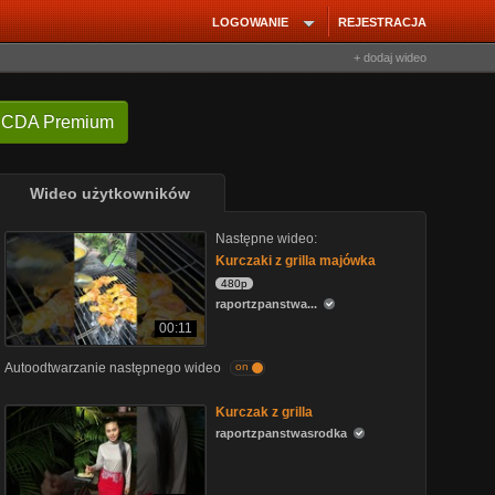
LOGOWANIE
REJESTRACJA
+ dodaj wideo
 CDA Premium
Wideo użytkowników
Następne wideo:
Kurczaki z grilla majówka
480p
raportzpanstwa...
00:11
Autoodtwarzanie następnego wideo
on
Kurczak z grilla
raportzpanstwasrodka