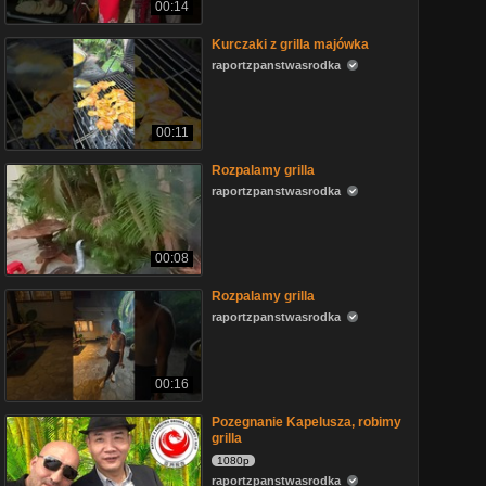
00:14
Kurczaki z grilla majówka
raportzpanstwasrodka
00:11
Rozpalamy grilla
raportzpanstwasrodka
00:08
Rozpalamy grilla
raportzpanstwasrodka
00:16
Pozegnanie Kapelusza, robimy
grilla
1080p
raportzpanstwasrodka