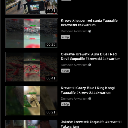
22:31
Krewetki super red santa #aqualife
#krewetki #akwarium
Domowe Akwarium
480p
00:25
Ciekawe Krewetki Aura Blue i Red
Devil #aqualife #krewetki #akwarium
Domowe Akwarium
480p
00:41
Krewetki Crazy Blue i King Kongi
#aqualife #krewetki #akwarium
Domowe Akwarium
480p
00:21
Jakość krewetek #aqualife #krewetki
#akwarium