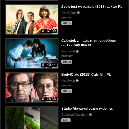
Życie jest wspaniałe (2018) Lektor PL
Filmy Akcji
premium
1080p
01:37:09
Człowiek z magicznym pudełkiem
(2017) Cały film PL
KinoSwiat
premium
1080p
01:40:44
Body/Ciało (2015) Cały film PL
KinoSwiat
premium
1080p
01:28:36
Studio Akwarystyczne w domu.
Domowe Akwarium
480p