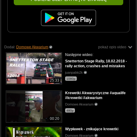
Dodał:
Domowe Akwarium
pokaż opis video
Następne wideo:
Snetterton Stage Rally, 18.02.2018 -
rally action, crashes and mistakes
juanpablo2k
1080p
25:33
Krewetki Akwarystyczne #aqualife
#krewetki #akwarium
Domowe Akwarium
480p
00:20
Wypławek - znikające krewetki
Domowe Akwarium