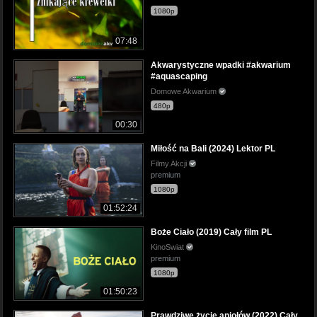
1080p
07:48
Akwarystyczne wpadki #akwarium
#aquascaping
Domowe Akwarium
480p
00:30
Miłość na Bali (2024) Lektor PL
Filmy Akcji
premium
1080p
01:52:24
Boże Ciało (2019) Cały film PL
KinoSwiat
premium
1080p
01:50:23
Prawdziwe życie aniołów (2022) Cały