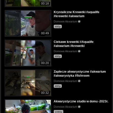
00:18
Krystaliczne Krewetki #aqualife
#krewetki #akwarium
Domowe Akwarium
480p
00:49
Ciekawe krewetki #Aqualife
#akwarium #krewetki
Domowe Akwarium
480p
00:20
Zaplecze akwarystyczne #akwarium
#akwarystyka #fishroom
Domowe Akwarium
480p
00:32
Akwarystyczne studio w domu -2023r.
Domowe Akwarium
1080p