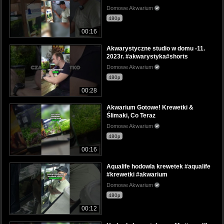
Domowe Akwarium
480p
00:16
Akwarystyczne studio w domu -11.
2023r. #akwarystyka#shorts
Domowe Akwarium
480p
00:28
Akwarium Gotowe! Krewetki &
Ślimaki, Co Teraz
Domowe Akwarium
480p
00:16
Aqualife hodowla krewetek #aqualife
#krewetki #akwarium
Domowe Akwarium
480p
00:12