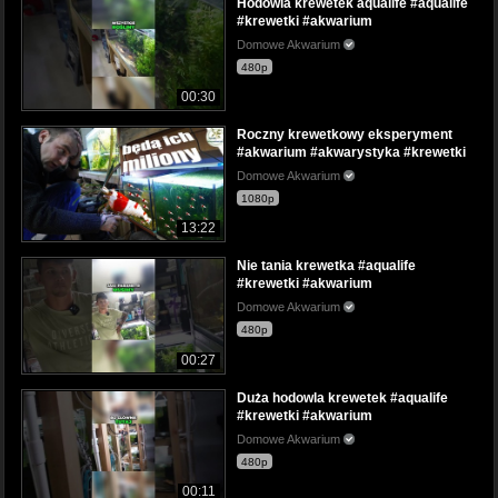
Hodowla krewetek aqualife #aqualife
#krewetki #akwarium
Domowe Akwarium
480p
00:30
Roczny krewetkowy eksperyment
#akwarium #akwarystyka #krewetki
Domowe Akwarium
1080p
13:22
Nie tania krewetka #aqualife
#krewetki #akwarium
Domowe Akwarium
480p
00:27
Duża hodowla krewetek #aqualife
#krewetki #akwarium
Domowe Akwarium
480p
00:11