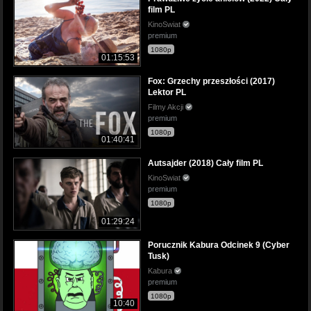
film PL
KinoSwiat
premium
1080p
01:15:53
Fox: Grzechy przeszłości (2017)
Lektor PL
Filmy Akcji
premium
1080p
01:40:41
Autsajder (2018) Cały film PL
KinoSwiat
premium
1080p
01:29:24
Porucznik Kabura Odcinek 9 (Cyber
Tusk)
Kabura
premium
1080p
10:40