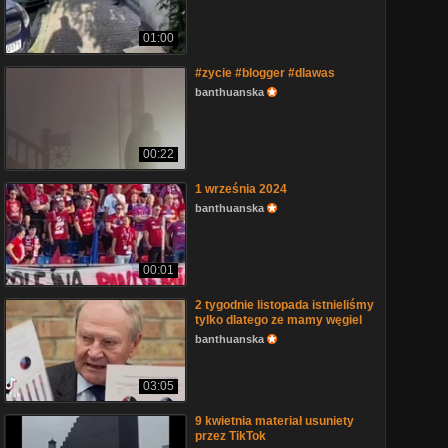
01:00
#zycie #blogger #dlawas
banthuanska
00:22
1 września 2024
banthuanska
00:01
2 tygodnie listopada istnieliśmy
tylko dlatego ze mamy węgiel
banthuanska
03:05
9 kwietnia materiał usuniety
przez TikTok