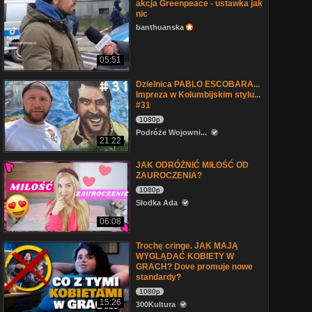
akcja Greenpeace - ustawka jak
nic
banthuanska
05:51
Dzielnica PABLO ESCOBARA...
Impreza w Kolumbijskim stylu...
#31
1080p
Podróże Wojowni...
21:22
JAK ODRÓŻNIĆ MIŁOŚĆ OD
ZAUROCZENIA?
1080p
Słodka Ada
06:08
Trochę cringe. JAK MAJĄ
WYGLĄDAĆ KOBIETY W
GRACH? Dove promuje nowe
standardy?
1080p
15:26
300Kultura