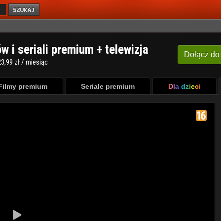
ów i seriali premium + telewizja
Dołącz
do
3,99 zł / miesiąc
Filmy premium
Seriale premium
Dla dzieci