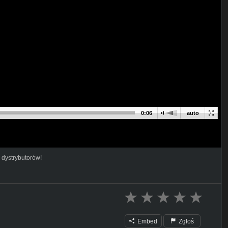
0:06
auto
 dystrybutorów!
Embed
Zgłoś