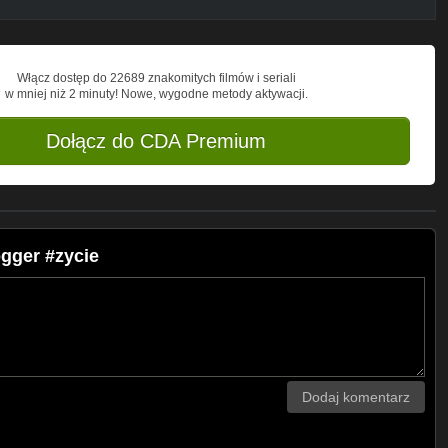
Włącz dostęp do 22689 znakomitych filmów i seriali
w mniej niż 2 minuty! Nowe, wygodne metody aktywacji.
Dołącz do CDA Premium
gger #zycie
Dodaj komentarz