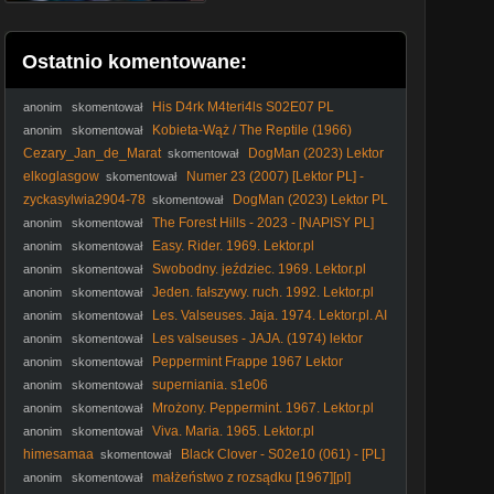
Ostatnio komentowane:
His D4rk M4teri4ls S02E07 PL
anonim
skomentował
Kobieta-Wąż / The Reptile (1966)
anonim
skomentował
[Lektor PL]
Cezary_Jan_de_Marat
DogMan (2023) Lektor
skomentował
PL
elkoglasgow
Numer 23 (2007) [Lektor PL] -
skomentował
The Number 23
zyckasylwia2904-78
DogMan (2023) Lektor PL
skomentował
The Forest Hills - 2023 - [NAPISY PL]
anonim
skomentował
Easy. Rider. 1969. Lektor.pl
anonim
skomentował
Swobodny. jeździec. 1969. Lektor.pl
anonim
skomentował
Jeden. fałszywy. ruch. 1992. Lektor.pl
anonim
skomentował
Les. Valseuses. Jaja. 1974. Lektor.pl. AI
anonim
skomentował
Les valseuses - JAJA. (1974) lektor
anonim
skomentował
Peppermint Frappe 1967 Lektor
anonim
skomentował
superniania. s1e06
anonim
skomentował
Mrożony. Peppermint. 1967. Lektor.pl
anonim
skomentował
Viva. Maria. 1965. Lektor.pl
anonim
skomentował
himesamaa
Black Clover - S02e10 (061) - [PL]
skomentował
małżeństwo z rozsądku [1967][pl]
anonim
skomentował