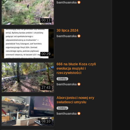
banthuanska
00:13
30 lipca 2024
banthuanska
00:29
666 na bluzie Koza czyli
ewolucja muzyki i
rzeczywistości
1080p
banthuanska
27:43
Aborcjonisci nowej ery
swiatlosci umysłu
1080p
banthuanska
08:10