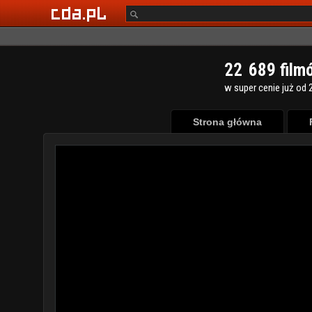
2
2
6
8
9
film
w super cenie już od 2
Strona główna