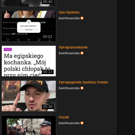
00:40
#po #polska
banthuanska
00:01
#programowanie
banthuanska
00:13
#propaganda #polska #swiat
banthuanska
05:38
#szok
banthuanska