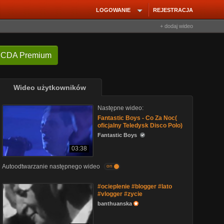
LOGOWANIE
REJESTRACJA
+ dodaj wideo
 CDA Premium
Wideo użytkowników
Następne wideo:
Fantastic Boys - Co Za Noc(
oficjalny Teledysk Disco Polo)
Fantastic Boys
03:38
Autoodtwarzanie następnego wideo
on
#ocieplenie #blogger #lato
#vlogger #zycie
banthuanska