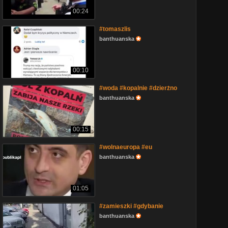
00:24
#tomaszlis
banthuanska
00:10
#woda #kopalnie #dzierżno
banthuanska
00:15
#wolnaeuropa #eu
banthuanska
01:05
#zamieszki #gdybanie
banthuanska