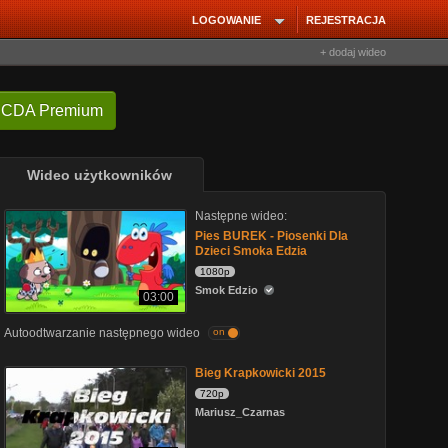
LOGOWANIE
REJESTRACJA
+ dodaj wideo
 CDA Premium
Wideo użytkowników
Następne wideo:
Pies BUREK - Piosenki Dla
Dzieci Smoka Edzia
1080p
Smok Edzio
03:00
Autoodtwarzanie następnego wideo
on
Bieg Krapkowicki 2015
720p
Mariusz_Czarnas