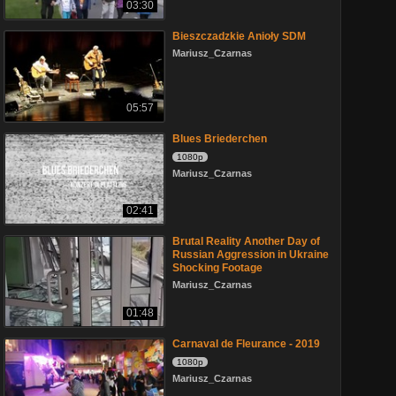
03:30
Bieszczadzkie Anioły SDM
Mariusz_Czarnas
05:57
Blues Briederchen
1080p
Mariusz_Czarnas
02:41
Brutal Reality Another Day of
Russian Aggression in Ukraine
Shocking Footage
Mariusz_Czarnas
01:48
Carnaval de Fleurance - 2019
1080p
Mariusz_Czarnas