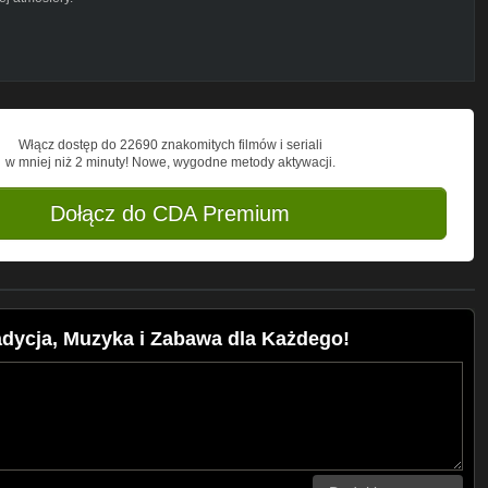
Włącz dostęp do 22690 znakomitych filmów i seriali
w mniej niż 2 minuty! Nowe, wygodne metody aktywacji.
Dołącz do CDA Premium
adycja, Muzyka i Zabawa dla Każdego!