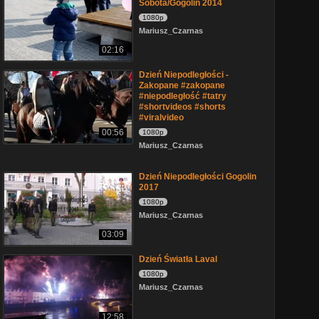
Sobota/Gogolin 2014
1080p
Mariusz_Czarnas
02:16
Dzień Niepodległości -
Zakopane #zakopane
#niepodległość #tatry
#shortvideos #shorts
#viralvideo
00:56
1080p
Mariusz_Czarnas
Dzień Niepodległości Gogolin
2017
1080p
Mariusz_Czarnas
03:09
Dzień Światła Laval
1080p
Mariusz_Czarnas
12:58