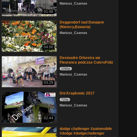
Mariusz_Czarnas
01:48
Deggendorf nad Dunajem
(Niemcy,Bawaria)
Mariusz_Czarnas
04:00
Desmadre Orkestra we
Fleurance podczas CuivroFoliz
1080p
Mariusz_Czarnas
03:29
Dni Krapkowic 2017
720p
Mariusz_Czarnas
02:44
dodge challenger #automobile
#dodge #dodgechallenger