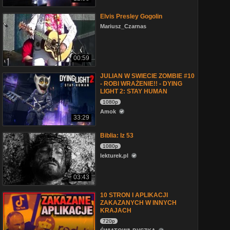
Elvis Presley Gogolin
Mariusz_Czarnas
00:59
JULIAN W SWIECIE ZOMBIE #10
- ROBI WRAŻENIE!! - DYING
LIGHT 2: STAY HUMAN
1080p
Amok
33:29
Biblia: Iz 53
1080p
lekturek.pl
03:43
10 STRON I APLIKACJI
ZAKAZANYCH W INNYCH
KRAJACH
720p