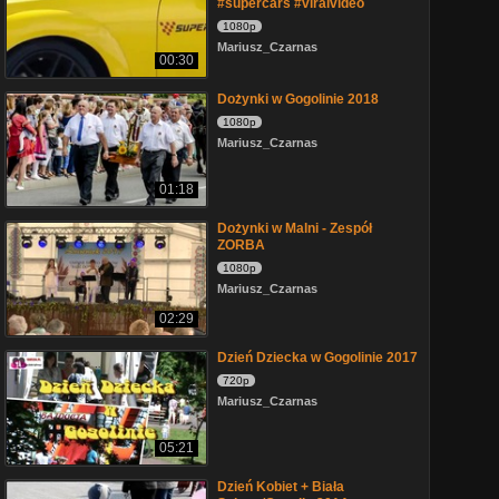
#supercars #viralvideo
1080p
Mariusz_Czarnas
00:30
Dożynki w Gogolinie 2018
1080p
Mariusz_Czarnas
01:18
Dożynki w Malni - Zespół
ZORBA
1080p
Mariusz_Czarnas
02:29
Dzień Dziecka w Gogolinie 2017
720p
Mariusz_Czarnas
05:21
Dzień Kobiet + Biała