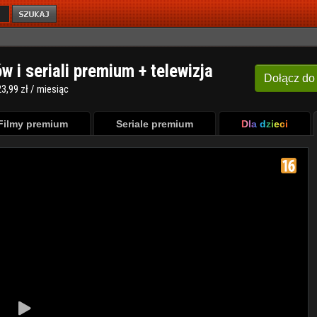
ów i seriali premium + telewizja
Dołącz
do
3,99 zł / miesiąc
Filmy premium
Seriale premium
Dla dzieci