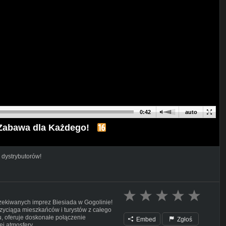
0:42
auto
i Zabawa dla Każdego!
 dystrybutorów!
zekiwanych imprez Biesiada w Gogolinie!
przyciąga mieszkańców i turystów z całego
ru, oferuje doskonałe połączenie
Embed
Zgłoś
j atmosfery.