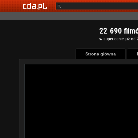
2
2
6
9
0
film
w super cenie już od 2
Strona główna