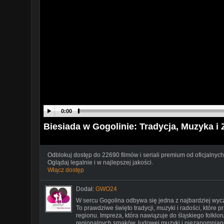
0:00
Biesiada w Gogolinie: Tradycja, Muzyka 
Odblokuj dostęp do 22690 filmów i seriali premium od oficjalnych
Oglądaj legalnie i w najlepszej jakości.
Włącz dostęp
Dodał:
GWO24
W sercu Gogolina odbywa się jedna z najbardziej wyc
To prawdziwe święto tradycji, muzyki i radości, które 
regionu. Impreza, która nawiązuje do śląskiego folklo
regionalnych smaków, ludowej muzyki i niezapomniane