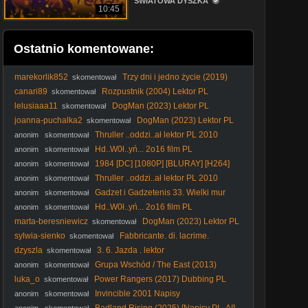
ŚWIATOWA DYSZKA
10:45
Ostatnio komentowane:
marekorlik852
Trzy dni i jedno życie (2019)
skomentował
Lektor PL
canari89
Rozpustnik (2004) Lektor PL
skomentował
lelusiaaa11
DogMan (2023) Lektor PL
skomentował
joanna-puchalka2
DogMan (2023) Lektor PL
skomentował
Thruller ..oddzi..ał lektor PL 2010
anonim
skomentował
Hd..W0ł..yń... 2o16 film PL
anonim
skomentował
1984 [DC] [1080P] [BLURAY] [H264]
anonim
skomentował
[AC3] [LEKTOR.pl] [NAPISY.pl. EN] [ENTER1973]
Thruller ..oddzi..ał lektor PL 2010
anonim
skomentował
Gadzet i Gadzetenis 33. Wielki mur
anonim
skomentował
Oblivii
Hd..W0ł..yń... 2o16 film PL
anonim
skomentował
marta-beresniewicz
DogMan (2023) Lektor PL
skomentował
sylwia-sienko
Fabbricante. di. lacrime.
skomentował
Rzeźbiarz. łez. 2024. Lektor.pl
dzyszla
3. 6. Jazda . lektor
skomentował
Grupa Wschód / The East (2013)
anonim
skomentował
[Lektor PL]
luka_o
Power Rangers (2017) Dubbing PL
skomentował
Invincible 2001 Napisy
anonim
skomentował