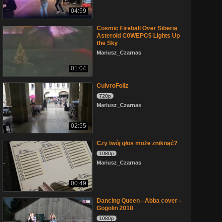
04:59
Cosmic Fireball Over Siberia
Asteroid C0WEPC5 Lights Up
the Sky
Mariusz_Czarnas
01:04
CuivroFoliz
720p
Mariusz_Czarnas
02:55
Czy twój głos może zniknąć?
1080p
Mariusz_Czarnas
00:49
Dancing Queen - Abba cover -
Gogolin 2018
1080p