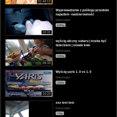
01:44:13
Wyprowadzanie z poślizgu przednim
napędem -nadsterowność
Dokurviator
1080p
10:31
wyścig uliczny subaru | trzeba być
dzieckiem | urwało koło
Dokurviator
1080p
09:33
Wyścig yaris 1. 0 vs 1. 0
Dokurviator
1080p
10:24
xxx test test
Dokurviator
720p