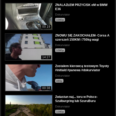
ZNALAZŁEM PRZYCISK eM w BMW
E36
Dokurviator
1080p
00:19
ZNOWU SIĘ ZAKOCHAŁEM- Corsa A
szerszeń 150KM i 750kg wagi
Dokurviator
1080p
14:27
Zostałem kierowcą testowym Toyoty
#initiald #panewa #dokurviator
Dokurviator
480p
00:38
Zwiastun naj... toru w Polsce-
Szulburgring lub SzuruBuru
Dokurviator
1080p