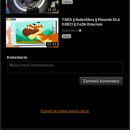
1080p
14:26
T-REX || NutkoSfera || Piosenki DLA
DZIECI || CeZik Dzieciom
NutkoSfera
480p
02:19
Komentarze
Zamieść komentarz
Przejdź do pełnej wersji cda.pl