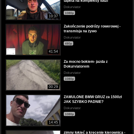
tapeta na kompleksy ludzi
Dokurviator
1080p
10:37
Zakończenie podróży rowerowej -
transmisja na żywo
Dokurviator
480p
41:54
Za mocno bokiem- jazda z
Dokurviatorem
Dokurviator
1080p
00:29
ZAMULONE BMW GRUZ za 1500zł
JAK SZYBKO PADNIE?
Dokurviator
1080p
14:45
zimny łokieć a kręcenie kierownicą -