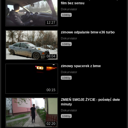
film bez sensu
Dokurviator
1080p
12:27
zimowe odpalanie bmw e36 turbo
Dokurviator
1080p
08:04
zimowy spacerek z bmw
Dokurviator
1080p
00:15
ZMIEŃ SWOJE ŻYCIE - poświęć dwie
minuty
Dokurviator
1080p
02:20