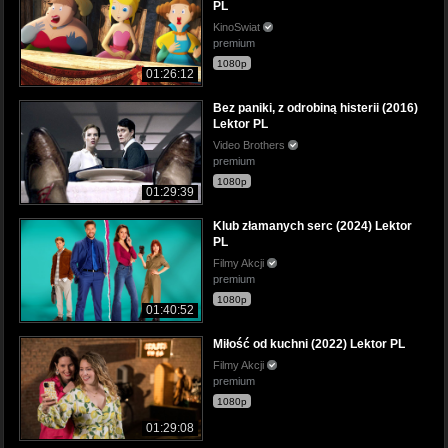
PL
KinoSwiat
premium
1080p
01:26:12
Bez paniki, z odrobiną histerii (2016)
Lektor PL
Video Brothers
premium
1080p
01:29:39
Klub złamanych serc (2024) Lektor
PL
Filmy Akcji
premium
1080p
01:40:52
Miłość od kuchni (2022) Lektor PL
Filmy Akcji
premium
1080p
01:29:08