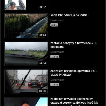
00:02
Yaris GR: Szwecja na lodzie
Dokurviator
480p
00:13
zabrakło benzyny a bmw chce-2. 8
podłubane
Dokurviator
1080p
03:33
Zacząłem przygodę spawania TIG -
VLOG PANEWA
Dokurviator
1080p
18:26
zadbałem o wygląd poloneza by
stwarzał pozory szybkiego | coś jak