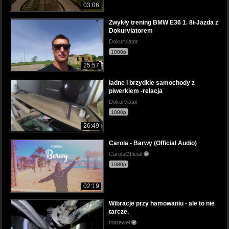
03:06
Zwykły trening BMW E36 1. 8i-Jazda z
Dokurviatorem
Dokurviator
1080p
25:57
ładne i brzydkie samochody z
piwerkiem -relacja
Dokurviator
1080p
26:49
Carola - Barwy (Official Audio)
CarolaOfficial
1080p
02:19
Wibracje przy hamowaniu - ale to nie
tarcze.
marewel