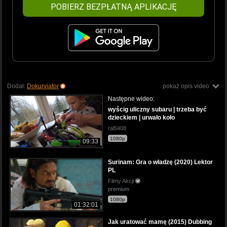
POBIERZ BEZPŁATNĄ APLIKACJĘ
Dodał:
Dokurviator
pokaż opis video
Następne wideo:
wyścig uliczny subaru | trzeba być
dzieckiem | urwało koło
ral5408
1080p
09:33
Surinam: Gra o władzę (2020) Lektor
PL
Filmy Akcji
premium
1080p
01:32:01
Jak uratować mamę (2015) Dubbing