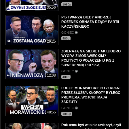
1080p
35:56
PIS TWARZĄ BIEDY ANDRZEJ
ROZENEK OBNAŻA RZĄDY PARTII
KACZYŃSKIEGO
GONIEC
480p
29:25
ZBIERAJĄ NA SIEBIE HAKI ZIOBRO
WYGRA Z MORAWIECKIM?
POLITYCY O POŁĄCZENIU PiS Z
SUWERENNĄ POLSKĄ
GONIEC
12:08
480p
LUDZIE MORAWIECKIEGO ZŁAPANI
PRZEZ SŁUŻBY. KŁOPOTY BYŁEGO
PREMIERA. WÓJCIK: MAJĄ
ZARZUTY
GONIEC
48:55
1080p
Rok temu byś w to nie uwierzył, czyli