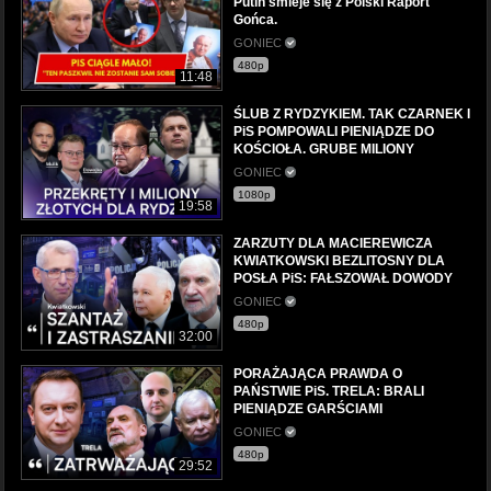
Putin śmieje się z Polski Raport
Gońca.
GONIEC
480p
11:48
ŚLUB Z RYDZYKIEM. TAK CZARNEK I
PiS POMPOWALI PIENIĄDZE DO
KOŚCIOŁA. GRUBE MILIONY
GONIEC
1080p
19:58
ZARZUTY DLA MACIEREWICZA
KWIATKOWSKI BEZLITOSNY DLA
POSŁA PiS: FAŁSZOWAŁ DOWODY
GONIEC
480p
32:00
PORAŻAJĄCA PRAWDA O
PAŃSTWIE PiS. TRELA: BRALI
PIENIĄDZE GARŚCIAMI
GONIEC
480p
29:52