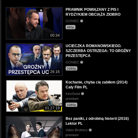
PRAWNIK POWIĄZANY Z PIS I
RYDZYKIEM OBCIĄŻA ZIOBRO
GONIEC
480p
00:34
UCIECZKA ROMANOWSKIEGO.
SZCZERBA OSTRZEGA: TO GROŹNY
PRZESTĘPCA
GONIEC
1080p
26:16
Kochanie, chyba cię zabiłem (2014)
Cały Film PL
KinoSwiat
premium
1080p
01:27:19
Bez paniki, z odrobiną histerii (2016)
Lektor PL
Video Brothers
premium