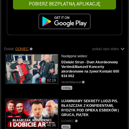
POBIERZ BEZPŁATNĄ APLIKACJĘ
Dodał:
GONIEC
pokaż opis video
Następne wideo:
Dźwięki Strun - Duet Akordeonowy
Vertim&Mamzel/ Koncerty
akordeonowe na żywo/ Kontakt 600
934 002
02:19
VertimMamzel
1080p
UJAWNIAMY SEKRETY LUDZI PiS.
BŁASZCZAK Z KONFIDENTAMI,
RYDZYK POD OPIEKĄ ESBEKÓW |
GRUCA, PIĄTEK
GONIEC
48:36
480p