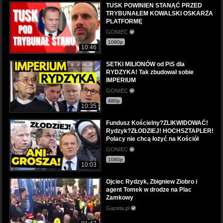
TUSK POWINIEN STANĄĆ PRZED
TRYBUNAŁEM KOWALSKI OSKARŻA
PLATFORMĘ
GONIEC
1080p
10:46
SETKI MILIONÓW od PiS dla
RYDZYKA! Tak zbudował sobie
IMPERIUM
GONIEC
480p
10:35
Fundusz Kościelny?ZLIKWIDOWAĆ!
Rydzyk?ZŁODZIEJ! HOCHSZTAPLER!
Polacy nie chcą łożyć na Kościół
GONIEC
1080p
10:03
Ojciec Rydzyk, Zbigniew Ziobro i
agent Tomek w drodze na Plac
Zamkowy
Gazeta.pl