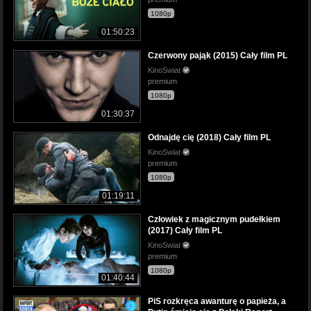
1080p
01:50:23
Czerwony pająk (2015) Cały film PL
KinoSwiat
premium
1080p
01:30:37
Odnajdę cię (2018) Cały film PL
KinoSwiat
premium
1080p
01:19:11
Człowiek z magicznym pudełkiem
(2017) Cały film PL
KinoSwiat
premium
1080p
01:40:44
PiS rozkręca awanturę o papieża, a