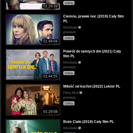
1080p
01:29:39
Ciemno, prawie noc (2019) Cały film
PL
KinoSwiat
premium
1080p
01:49:04
Powrót do tamtych dni (2021) Cały
film PL
KinoSwiat
premium
1080p
01:44:55
Miłość od kuchni (2022) Lektor PL
Filmy Akcji
premium
1080p
01:29:08
Boże Ciało (2019) Cały film PL
KinoSwiat
premium