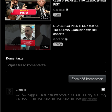
czym przez ostatni rok zaskoczył nas
PiS?
Gazeta.pl
720p
03:10
DLACZEGO PIS NIE ODZYSKAŁ
TUPOLEWA - Janusz Kowalski
#shorts
GONIEC
1080p
00:57
Komentarze
Zamieść komentarz
anonim
CZEŚĆ PO]@BIE, RYDZYK WYSMARKUJE CIE JEDNĄ DZIURKĄ
Z NOSA ..... HA HA HA HA HA HA HA HA HA HA !!!
odpowiedz