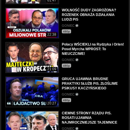
01:47
WOLNOŚĆ DUDY ZAGROŻONA?
ROZENEK OBNAŻA DZIAŁANIA
LUDZI PiS
GONIEC
480p
22:38
Polacy WŚCIEKLI na Rydzyka i Orlen!
Poseł Myrcha WPROST: To
NIEUCZCIWE!
GONIEC
480p
21:09
GRUCA UJAWNIA BRUDNE
PRAKTYKI SŁUŻB PiS. ZŁOŚLIWE
PSIKUSY KACZYŃSKIEGO
GONIEC
480p
20:27
CIEMNE STRONY RZĄDU PiS.
ROSATI UJAWNIA
NAJMROCZNIEJSZE TAJEMNICE
GONIEC