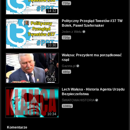
720p
14:32
Polityczny Przegląd Tweetów #37 TW
Bolek, Paweł Szefernaker
Jeden z Wielu
720p
10:30
Wałęsa: Prezydent ma porządkować
rząd
Gazeta.pl
480p
00:31
Lech Wałęsa - Historia Agenta Urzędu
Bezpieczeństwa
ŚWIATOWA HISTORIA
1080p
10:34
Komentarze