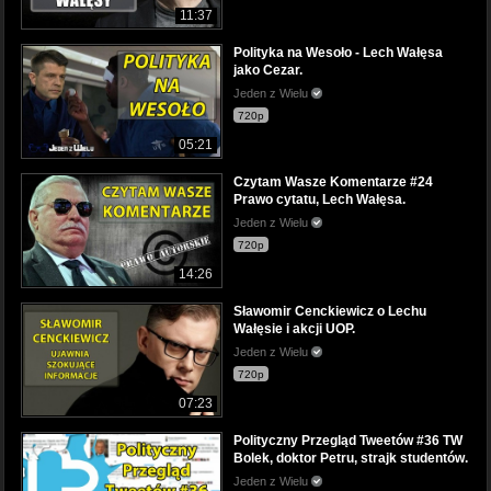
11:37
Polityka na Wesoło - Lech Wałęsa
jako Cezar.
Jeden z Wielu
720p
05:21
Czytam Wasze Komentarze #24
Prawo cytatu, Lech Wałęsa.
Jeden z Wielu
720p
14:26
Sławomir Cenckiewicz o Lechu
Wałęsie i akcji UOP.
Jeden z Wielu
720p
07:23
Polityczny Przegląd Tweetów #36 TW
Bolek, doktor Petru, strajk studentów.
Jeden z Wielu