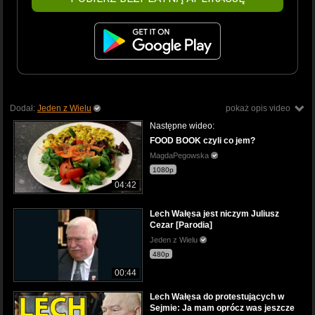
Dodał:
Jeden z Wielu
pokaż opis video
Następne wideo:
FOOD BOOK czyli co jem?
MagdaPegowska
1080p
04:42
Lech Wałęsa jest niczym Juliusz
Cezar [Parodia]
Jeden z Wielu
480p
00:44
Lech Wałęsa do protestujących w
Sejmie: Ja mam oprócz was jeszcze