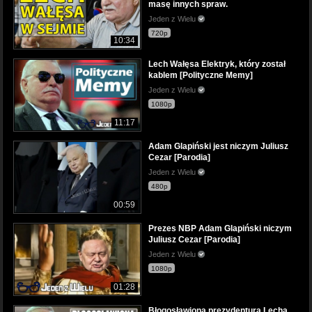
masę innych spraw.
Jeden z Wielu
720p
10:34
Lech Wałęsa Elektryk, który został
kablem [Polityczne Memy]
Jeden z Wielu
1080p
11:17
Adam Glapiński jest niczym Juliusz
Cezar [Parodia]
Jeden z Wielu
480p
00:59
Prezes NBP Adam Glapiński niczym
Juliusz Cezar [Parodia]
Jeden z Wielu
1080p
01:28
Błogosławiona prezydentura Lecha