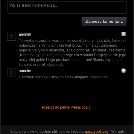
Zamieść komentarz
anonim
To zwykły oszust, co was za nos wodzi, to sprytny łaj dak, fałszerz i
jednocześnie kompletny kre tyn! Idjota, nie mający zielonego
pojęcia nie tylko o ekonomji, lecz o ortografji! To kmiot , bez cienia
„Kinderstuby“, bez najmniejszego okrzesania! Przyjrzyjcie się jego
mużyckiej gębie i jego prostackim manjerom! Skończony tuman,
kompletne zero!
odpowiedz
anonim
Człowiek bezpieki i skok na polski majątek.
odpowiedz
Przejdź do pełnej wersji cda.pl
Nasz serwis wykorzystuje pliki cookie (zobacz
naszą politykę
). Warunki