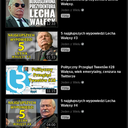
Wałęsy.
Jeden z Wielu
720p
12:33
5 najgłupszych wypowiedzi Lecha
Wałęsy #3
Jeden z Wielu
720p
01:33
Polityczny Przegląd Tweetów #28
Wałęsa, wiek emerytalny, cenzura na
Twitterze
Jeden z Wielu
720p
11:15
5 najgłupszych wypowiedzi Lecha
Wałęsy #4
Jeden z Wielu
720p
04:00