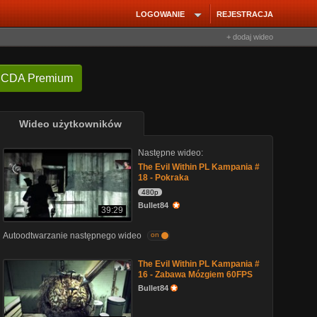
LOGOWANIE
REJESTRACJA
+ dodaj wideo
 CDA Premium
Wideo użytkowników
Następne wideo:
The Evil Within PL Kampania #
18 - Pokraka
480p
Bullet84
39:29
Autoodtwarzanie następnego wideo
on
The Evil Within PL Kampania #
16 - Zabawa Mózgiem 60FPS
Bullet84