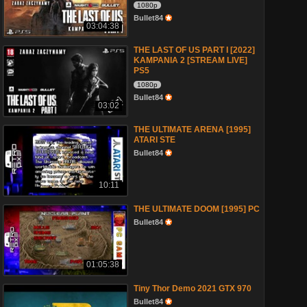
1080p
Bullet84
03:04:38
THE LAST OF US PART I [2022]
KAMPANIA 2 [STREAM LIVE]
PS5
1080p
Bullet84
03:02
THE ULTIMATE ARENA [1995]
ATARI STE
Bullet84
10:11
THE ULTIMATE DOOM [1995] PC
Bullet84
01:05:38
Tiny Thor Demo 2021 GTX 970
Bullet84