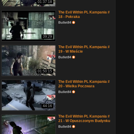
01:37:18
The Evil Within PL Kampania #
18 - Pokraka
Bullet84
39:29
The Evil Within PL Kampania #
19 - W Mieście
Bullet84
01:50:15
The Evil Within PL Kampania #
20 - Wielka Poczwara
Bullet84
44:16
The Evil Within PL Kampania #
21 - W Opuszczonym Budynku
Bullet84