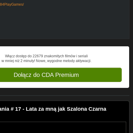
et84PlayGames/
mmunity.com/groups/Bullet84PlayGames
Włącz dostęp do 22679 znakomitych filmów i seriali
w mniej niż 2 minuty! Nowe, wygodne metody aktywacji.
Dołącz do CDA Premium
ia # 17 - Lata za mną jak Szalona Czarna