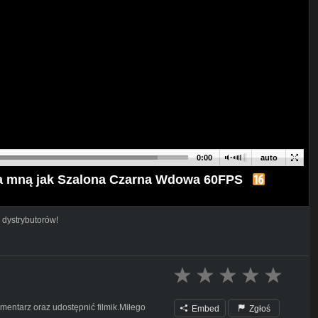
0:00
auto
 za mną jak Szalona Czarna Wdowa 60FPS
 dystrybutorów!
mentarz oraz udostępnić filmik.Miłego
Embed
Zgłoś