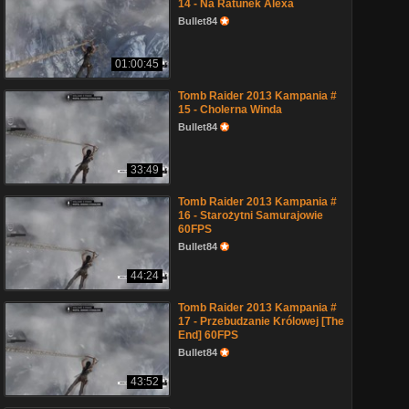
14 - Na Ratunek Alexa
Bullet84
01:00:45
Tomb Raider 2013 Kampania #
15 - Cholerna Winda
Bullet84
33:49
Tomb Raider 2013 Kampania #
16 - Starożytni Samurajowie
60FPS
Bullet84
44:24
Tomb Raider 2013 Kampania #
17 - Przebudzanie Królowej [The
End] 60FPS
Bullet84
43:52