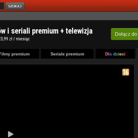
ów i seriali premium + telewizja
Dołącz
do
3,99 zł / miesiąc
Filmy premium
Seriale premium
Dla dzieci