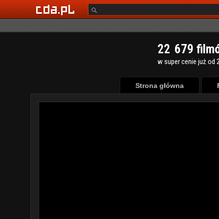
2
2
6
7
9
film
w super cenie już od 2
Strona główna