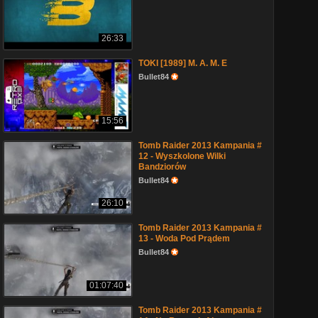
26:33
TOKI [1989] M. A. M. E
Bullet84
15:56
Tomb Raider 2013 Kampania #
12 - Wyszkolone Wilki
Bandziorów
Bullet84
26:10
Tomb Raider 2013 Kampania #
13 - Woda Pod Prądem
Bullet84
01:07:40
Tomb Raider 2013 Kampania #