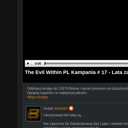
0:00
The Evil Within PL Kampania # 17 - Lata
Odblokuj dostęp do 22679 filmów i seriali premium od oficjalnych
Oglądaj legalnie i w najlepszej jakości.
Włącz dostęp
Dodał:
Bullet84
Ukrzyżowani też tutaj są...
Nie zapomnij Za Subskrybować,dać Lajka i wstawić ko
oglądania a w ten zapraszam też do