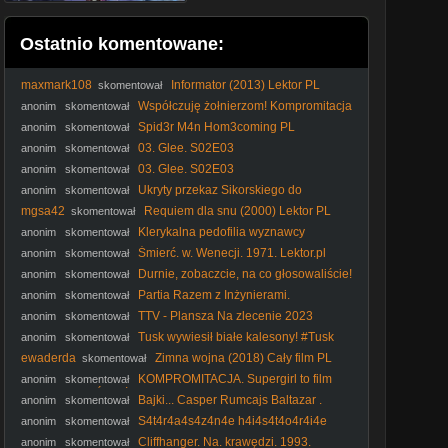
Ostatnio komentowane:
maxmark108
Informator (2013) Lektor PL
skomentował
Współczuję żołnierzom! Kompromitacja
anonim
skomentował
Sobkowiak-Czarneckiej u terytorialsów
Spid3r M4n Hom3coming PL
anonim
skomentował
03. Glee. S02E03
anonim
skomentował
03. Glee. S02E03
anonim
skomentował
Ukryty przekaz Sikorskiego do
anonim
skomentował
Nawrockiego #Sikorski #Nawrocki #Batyr #SilniRazem
mgsa42
Requiem dla snu (2000) Lektor PL
skomentował
#Wetoman
Klerykalna pedofilia wyznawcy
anonim
skomentował
Molocha #kler #katolicyzm #Kościółkatolicki #katokomuna
Śmierć. w. Wenecji. 1971. Lektor.pl
anonim
skomentował
#polityka
Durnie, zobaczcie, na co głosowaliście!
anonim
skomentował
#Nawrocki #Batyr #protestanci #wybory2025 #polityka
Partia Razem z Inżynierami.
anonim
skomentował
TTV - Plansza Na zlecenie 2023
anonim
skomentował
Tusk wywiesił białe kalesony! #Tusk
anonim
skomentował
#Kaczyński #DwieWieże #umorzenie #prokuratura #polityka
ewaderda
Zimna wojna (2018) Cały film PL
skomentował
KOMPROMITACJA. Supergirl to film
anonim
skomentował
GORSZY OD ŚNIEŻKI Rachel Zegler. Niżej upaść już nie
Bajki... Casper Rumcajs Baltazar .
anonim
skomentował
można
Koralgor..VID-1737647255669
S4t4r4a4s4z4n4e h4i4s4t4o4r4i4e
anonim
skomentował
(PL)
Cliffhanger. Na. krawędzi. 1993.
anonim
skomentował