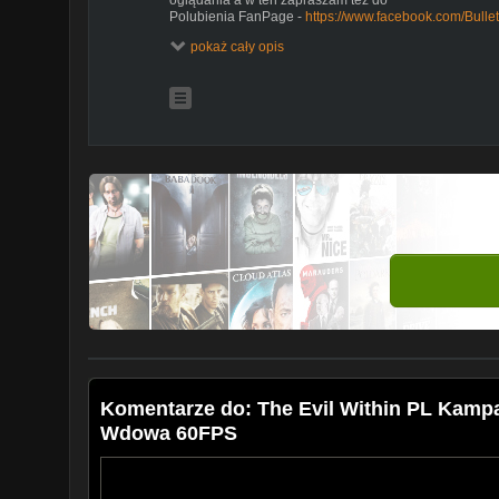
Polubienia FanPage -
https://www.facebook.com/Bull
Oraz też do dołączenia naszej Grupy -
http://steamco
pokaż cały opis
Komentarze do: The Evil Within PL Kampan
Wdowa 60FPS