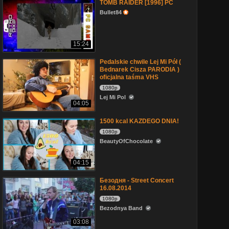
TOMB RAIDER [1996] PC
Bullet84
15:24
Pedalskie chwile Lej Mi Pół (
Bednarek Cisza PARODIA )
oficjalna taśma VHS
1080p
Lej Mi Pol
04:05
1500 kcal KAZDEGO DNIA!
1080p
BeautyOfChocolate
04:15
Безодня - Street Concert
16.08.2014
1080p
Bezodnya Band
03:08